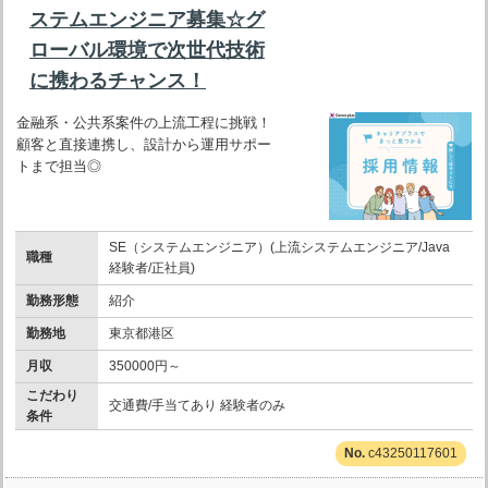
ステムエンジニア募集☆グ
ローバル環境で次世代技術
に携わるチャンス！
金融系・公共系案件の上流工程に挑戦！
顧客と直接連携し、設計から運用サポー
トまで担当◎
SE（システムエンジニア）(上流システムエンジニア/Java
職種
経験者/正社員)
勤務形態
紹介
勤務地
東京都港区
月収
350000円～
こだわり
交通費/手当てあり 経験者のみ
条件
c43250117601