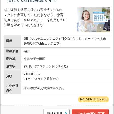
◎ご経歴や適正を伺いお客様先でプロジ
ェクトに参画していただきながら、教育
制度であるPRUMアカデミーを利用してIT
知識を深めていただきます
SE（システムエンジニア）(30代からでもスタートできる未
職種
経験OKのWEBエンジニア)
勤務形態
紹介
勤務地
東京都千代田区
最寄駅
神田駅（プロジェクトに準ずる）
210000円～
月収
21万～23万＋交通費支給
こだわり
未経験歓迎 交通費/手当てあり
条件
c43250702701
詳細を見る