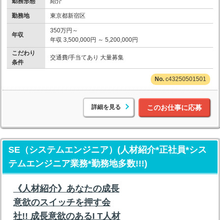
勤務形態
紹介
勤務地
東京都新宿区
350万円～
年収
年収 3,500,000円 ～ 5,200,000円
こだわり
交通費/手当てあり 大量募集
条件
c43250501501
詳細を見る
このお仕事に応募
SE（システムエンジニア）(人材紹介*正社員*シス
テムエンジニア業務*勤務地多数!!!)
《人材紹介》あなたの成長
意欲のスイッチを押す会
社!! 成長意欲のあるI T人材