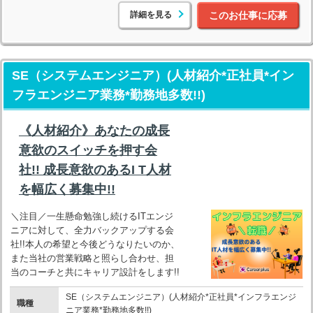
詳細を見る
このお仕事に応募
SE（システムエンジニア）(人材紹介*正社員*イン
フラエンジニア業務*勤務地多数!!)
《人材紹介》あなたの成長
意欲のスイッチを押す会
社!! 成長意欲のあるI T人材
を幅広く募集中!!
＼注目／一生懸命勉強し続けるITエンジ
ニアに対して、全力バックアップする会
社!!本人の希望と今後どうなりたいのか、
また当社の営業戦略と照らし合わせ、担
当のコーチと共にキャリア設計をします!!
SE（システムエンジニア）(人材紹介*正社員*インフラエンジ
職種
ニア業務*勤務地多数!!)