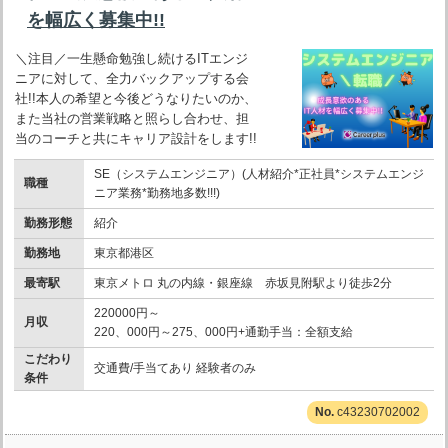
を幅広く募集中!!
＼注目／一生懸命勉強し続けるITエンジ
ニアに対して、全力バックアップする会
社!!本人の希望と今後どうなりたいのか、
また当社の営業戦略と照らし合わせ、担
当のコーチと共にキャリア設計をします!!
SE（システムエンジニア）(人材紹介*正社員*システムエンジ
職種
ニア業務*勤務地多数!!!)
勤務形態
紹介
勤務地
東京都港区
最寄駅
東京メトロ 丸の内線・銀座線 赤坂見附駅より徒歩2分
220000円～
月収
220、000円～275、000円+通勤手当：全額支給
こだわり
交通費/手当てあり 経験者のみ
条件
c43230702002