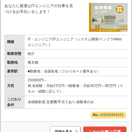
あなたに最適なITエンジニアの仕事を見
つけるお手伝いをします！
IT・エンジニア(ITエンジニア（システム開発/インフラ/Web
職種
エンジニア）)
勤務形態
紹介
勤務地
東京都
最寄駅
■勤務地：全国各地（フルリモート案件あり）
250000円～
月収
例 未経験：月給23万円～/経験者：月給30万円～80万円（ス
キル・経験に応じて）
こだわり
未経験歓迎 交通費/手当てあり 経験者のみ
条件
c43250404101
詳細を見る