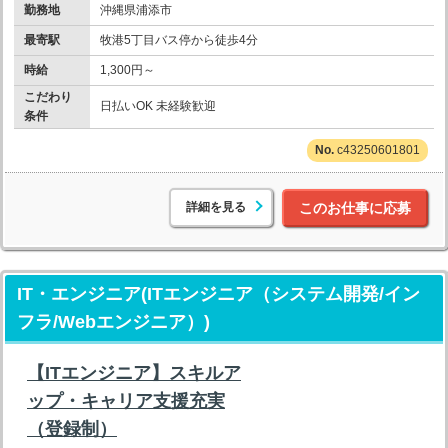
勤務地
沖縄県浦添市
最寄駅
牧港5丁目バス停から徒歩4分
時給
1,300円～
こだわり
日払いOK 未経験歓迎
条件
c43250601801
詳細を見る
このお仕事に応募
IT・エンジニア(ITエンジニア（システム開発/イン
フラ/Webエンジニア）)
【ITエンジニア】スキルア
ップ・キャリア支援充実
（登録制）