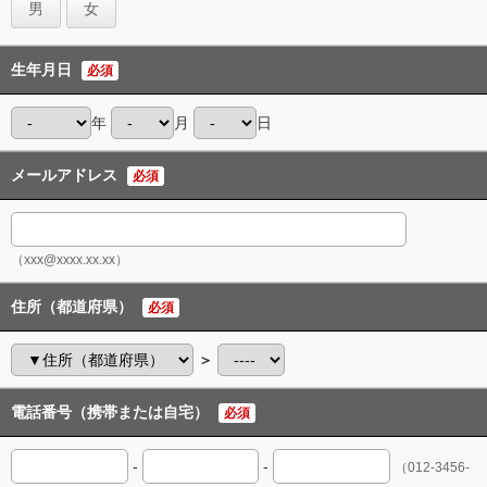
男
女
生年月日
必須
年
月
日
メールアドレス
必須
（xxx@xxxx.xx.xx）
住所（都道府県）
必須
＞
電話番号（携帯または自宅）
必須
-
-
（012-3456-