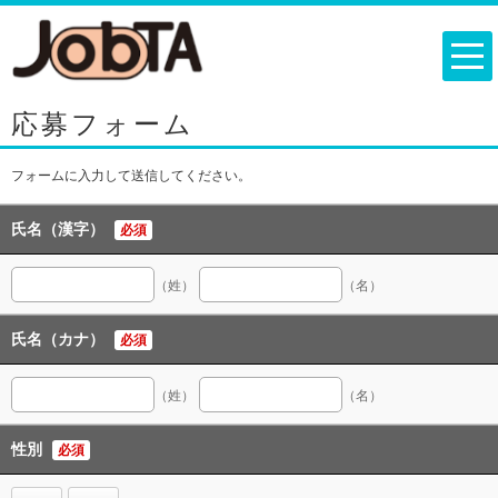
応募フォーム
フォームに入力して送信してください。
氏名（漢字）
必須
（姓）
（名）
氏名（カナ）
必須
（姓）
（名）
性別
必須