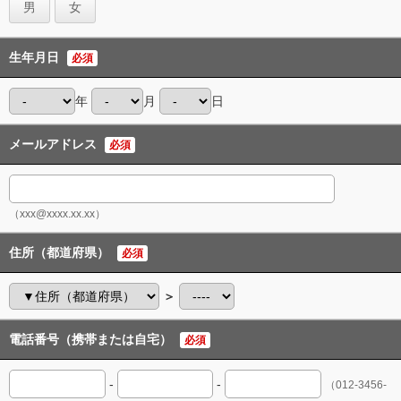
男
女
生年月日
必須
年
月
日
メールアドレス
必須
（xxx@xxxx.xx.xx）
住所（都道府県）
必須
＞
電話番号（携帯または自宅）
必須
-
-
（012-3456-