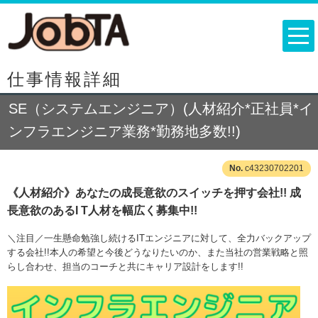
仕事情報詳細
SE（システムエンジニア）(人材紹介*正社員*イ
ンフラエンジニア業務*勤務地多数!!)
c43230702201
《人材紹介》あなたの成長意欲のスイッチを押す会社!! 成
長意欲のあるI T人材を幅広く募集中!!
＼注目／一生懸命勉強し続けるITエンジニアに対して、全力バックアップ
する会社!!本人の希望と今後どうなりたいのか、また当社の営業戦略と照
らし合わせ、担当のコーチと共にキャリア設計をします!!