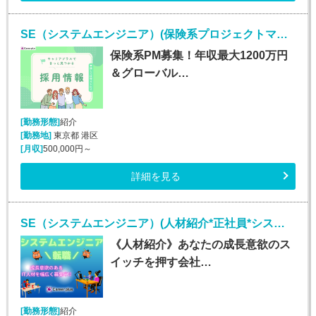
SE（システムエンジニア）(保険系プロジェクトマネージャー/随時入社/正社員)
保険系PM募集！年収最大1200万円
＆グローバル…
[勤務形態]
紹介
[勤務地]
東京都 港区
[月収]
500,000円～
詳細を見る
SE（システムエンジニア）(人材紹介*正社員*システムエンジニア業務*勤務地多数!!!)
《人材紹介》あなたの成長意欲のス
イッチを押す会社…
[勤務形態]
紹介