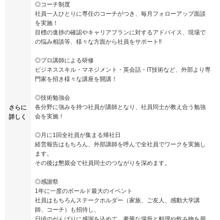
◎コーチ制度
社員一人ひとりに専任のコーチがつき、毎月フォローアップ面談
を実施！
目標の進捗の確認やキャリアプランに対するアドバイス、現場で
の悩み相談等、様々な方面から社員をサポート!!
◎プロ講師による研修
ビジネススキル・マネジメント・英会話・IT技術など、外部より専
門家を招き様々な講座を開講！
◎技術勉強会
各分野に強みを持つ社員が講師となり、社員同士が教え合う勉強
さらに
会を実施！
詳しく
◎月に1回全社員が集まる帰社日
経営報告はもちろん、外部講師を呼んで全社員でワークを実施し
ます。
その後は懇親会で社員同士のつながりを深めます。
◎感謝祭
1年に一度のボールド最大のイベント
社員はもちろんステークホルダー（家族、ご友人、感動大学講
師、コーチ）も招待し、
日頃のがんばりに感謝を込めて、豪華な場所と料理や飲み物を用