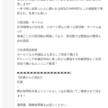
意します!!
一年で特に頑張った人に贈られるBOLD AWARDもこの感謝祭で表
彰され、全員でお祝い♪
◎部活動・サークル
計38種類もの文化系・スポーツ系など様々な部活動・サークルあ
り!!
毎週どこかの部活動が開催しており、部活動では懇親会の費用も
会社負担。
◎生涯現役制度
ボールドなら40歳以上も安心して現役で働ける
ITエンジニア40歳定年説に真っ向から勝負する年齢関係なく生涯
現役で働けるエンジニア集団！
■□■□■□■□■□■□■□■□■□■□■□■□■□■□■□■□
【応募からの流れ】
応募
↓
弊社採用担当者よりメールもしくはお電話にてご連絡させて頂き
ます！
↓
履歴書、職務経歴書をお送りください。