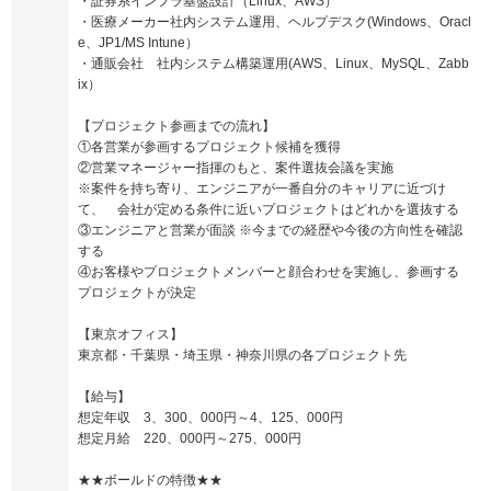
・証券系インフラ基盤設計（Linux、AWS）
・医療メーカー社内システム運用、ヘルプデスク(Windows、Oracl
e、JP1/MS Intune）
・通販会社 社内システム構築運用(AWS、Linux、MySQL、Zabb
ix）
【プロジェクト参画までの流れ】
①各営業が参画するプロジェクト候補を獲得
②営業マネージャー指揮のもと、案件選抜会議を実施
※案件を持ち寄り、エンジニアが一番自分のキャリアに近づけ
て、 会社が定める条件に近いプロジェクトはどれかを選抜する
③エンジニアと営業が面談 ※今までの経歴や今後の方向性を確認
する
④お客様やプロジェクトメンバーと顔合わせを実施し、参画する
プロジェクトが決定
【東京オフィス】
東京都・千葉県・埼玉県・神奈川県の各プロジェクト先
【給与】
想定年収 3、300、000円～4、125、000円
想定月給 220、000円～275、000円
★★ボールドの特徴★★