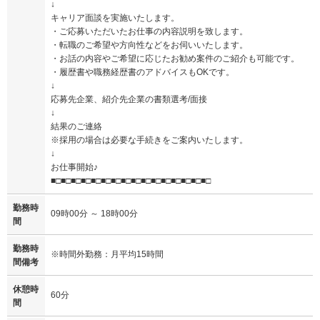
↓
キャリア面談を実施いたします。
・ご応募いただいたお仕事の内容説明を致します。
・転職のご希望や方向性などをお伺いいたします。
・お話の内容やご希望に応じたお勧め案件のご紹介も可能です。
・履歴書や職務経歴書のアドバイスもOKです。
↓
応募先企業、紹介先企業の書類選考/面接
↓
結果のご連絡
※採用の場合は必要な手続きをご案内いたします。
↓
お仕事開始♪
■□■□■□■□■□■□■□■□■□■□■□■□■□■□■□■□
勤務時
09時00分 ～ 18時00分
間
勤務時
※時間外勤務：月平均15時間
間備考
休憩時
60分
間