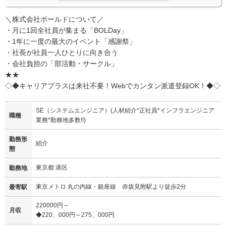
＼株式会社ボールドについて／
・月に1回全社員が集まる「BOLDay」
・1年に一度の最大のイベント「感謝祭」
・社長が社員一人ひとりに向き合う
・会社負担の「部活動・サークル」
★★
◇◆キャリアプラスは来社不要！Webでカンタン派遣登録OK！◆◇
SE（システムエンジニア）(人材紹介*正社員*インフラエンジニア
職種
業務*勤務地多数!!)
勤務形
紹介
態
東京都 港区
勤務地
東京メトロ 丸の内線・銀座線 赤坂見附駅より徒歩2分
最寄駅
220000円～
月収
◆220、000円～275、000円