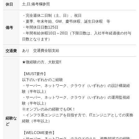
土,日,備考欄参照
休日
・完全週休二日制（土、日）、祝日
・夏季、年末年始、GW、慶弔休暇、誕生日休暇 等
・年間休日日数125日
備考
・年間有給休暇10日～20日（下限日数は、入社半年経過後の付与
日数となります）
あり 交通費全額支給
交通費
★微経験の方、大歓迎!!
【MUST要件】
以下のいずれかのご経験
・サーバー、ネットワーク、クラウド（いずれか）の設計構築経
験（半年以上）
・サーバー、ネットワーク、クラウド（いずれか）の運用監視経
験（半年以上）
※オンプレのみの経験でもOK！
・インフラ系エンジニアを目指す方で、ITエンジニアとしての実務
経験な
経験（半年以上）
ど
【WELCOME要件】
・サーバー、ネットワーク、クラウドのうち、複数領域での経験