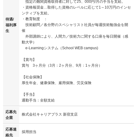
指定の難関資格取得者に対して25、000円/月の手当を支給。
・資格報奨金…取得した資格のレベルに応じて1～10万円のインセ
ンティブを支給。
・教育制度 ：
待遇/
技術顧問／各分野のスペシャリスト社員が毎週技術勉強会を開
福利厚
催
生
外部講師により、人間力／技術力に関する口座を毎日開催（感
動大学）
e-Learningシステム（School WEB campus)
【賞与】
賞与 3ヶ月分（3月：2ヶ月分、9月：1ヶ月分）
【社会保険】
厚生年金、健康保険、雇用保険、労災保険
【手当】
通勤手当：全額支給
応募先
株式会社キャリアプラス 新宿支店
企業
応募連
採用担当
絡先