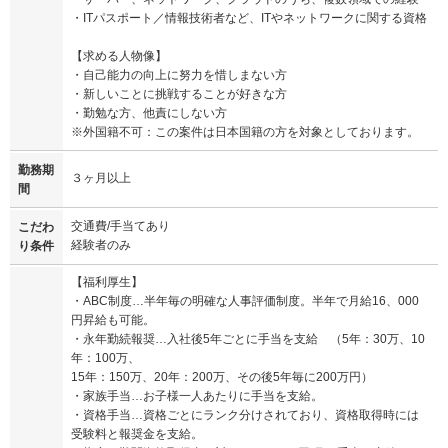
・ITパスポート／情報技術者など、ITやネットワークに関する資格
【求める人物像】
・自己能力の向上に努力を惜しまない方
・新しいことに挑戦することが好きな方
・勤勉な方、他責にしない方
※外国籍不可：この案件は日本国籍の方を対象としております。
勤務期
３ヶ月以上
間
交通費/手当てあり
こだわ
経験者のみ
り条件
【福利厚生】
・ABC制度…半年毎の明確な人事評価制度。半年で月給16、000
円昇給も可能。
・永年勤続報奨…入社後5年ごとに手当を支給 （5年：30万、10
年：100万、
15年：150万、20年：200万、その後5年毎に200万円）
・家族手当…お子様一人あたりに手当を支給。
・資格手当…資格ごとにランク分けされており、資格取得時には
受験料と報奨金を支給。