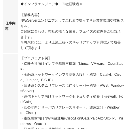
◆インフラエンジニア◆ ※微経験者※
【業務内容】
NW/Serverエンジニアとしてこれまで培ってきた業界知識や技術ス
仕事内
キル、
容
ご経験に合わせ、弊社の様々な業界、フェイズの案件をご担当頂
きます。
※将来的には、より上流工程へのキャリアアップも見据えて成長
して頂きます。
【プロジェクト例】
・保険会社向けインフラ基盤再構築（Linux、VMware、OpenStac
k）
・金融系ネットワークインフラ基盤の設計・構築（Catalyt、Cisc
o、Juniper、BIG-IP）
・流通系システムリプレースに伴うサーバー構築（AWS、Window
sServer）
・通信キャリア向けネットワークセキュリティ構築（Firewall、Fo
rtiGate）
・官公庁向けサーバのリプレースサポート、運用設計（Window
s、Cisco）
・市区町村向けNW構築運用(Cisco/FortiGate/PaloAlto/BIG-IP、 Wi
ndows、Oracle)