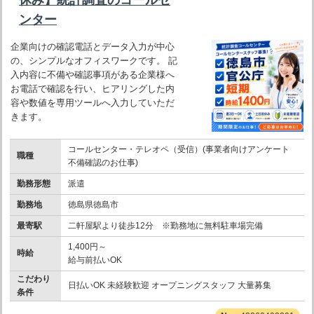
ンター
企業向けの確認電話とデータ入力が中心
の、シンプルなオフィスワークです。 記
入内容に不備や確認事項がある企業様へ
お電話で確認を行い、ヒアリングした内
容や数値を専用ツールへ入力していただ
きます。
コールセンター・テレオペ（受信）(事業者向けアンケート
職種
不備確認のお仕事)
勤務形態
派遣
勤務地
徳島県徳島市
最寄駅
二軒屋駅より徒歩12分 ※勤務地に無料駐車場完備
1,400円～
時給
給与前払いOK
こだわり
日払いOK 未経験歓迎 オープニングスタッフ 大量募集
条件