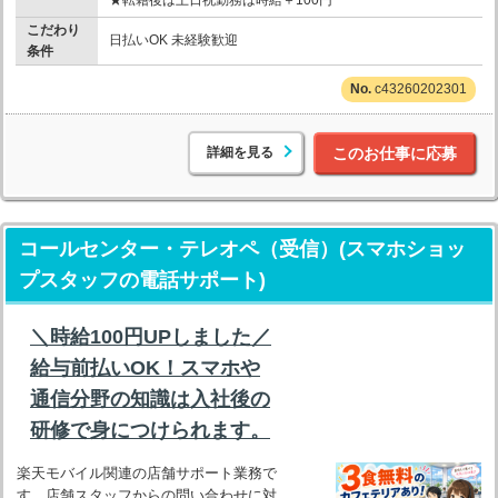
こだわり
日払いOK 未経験歓迎
条件
c43260202301
詳細を見る
このお仕事に応募
コールセンター・テレオペ（受信）(スマホショッ
プスタッフの電話サポート)
＼時給100円UPしました／
給与前払いOK！スマホや
通信分野の知識は入社後の
研修で身につけられます。
楽天モバイル関連の店舗サポート業務で
す。店舗スタッフからの問い合わせに対