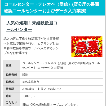
コールセンター・テレオペ（受信）(官公庁の書類
確認コールセンターおよびデータ入力業務)
人気の短期！未経験歓迎コ
ールセンター
記入内容に不備や確認事項がある事業所
へお電話で確認を行い、ヒアリングした
内容や数値を専用ツールへ入力するシン
プルなお仕事です
コールセンター・テレオペ（受信）(官公庁の書類確認コール
職種
センターおよびデータ入力業務)
勤務形態
派遣
勤務地
徳島県徳島市
最寄駅
JR牟岐線 二軒屋より徒歩12分
時給
1,400円～
こだわり
日払いOK 未経験歓迎 オープニングスタッフ