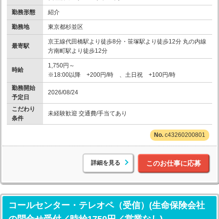
勤務形態
紹介
勤務地
東京都杉並区
京王線代田橋駅より徒歩8分・笹塚駅より徒歩12分 丸の内線
最寄駅
方南町駅より徒歩12分
1,750円～
時給
※18:00以降 +200円/時 、土日祝 +100円/時
勤務開始
2026/08/24
予定日
こだわり
未経験歓迎 交通費/手当てあり
条件
c43260200801
詳細を見る
このお仕事に応募
コールセンター・テレオペ（受信）(生命保険会社
の問合せ受付／時給1750円／営業なし)