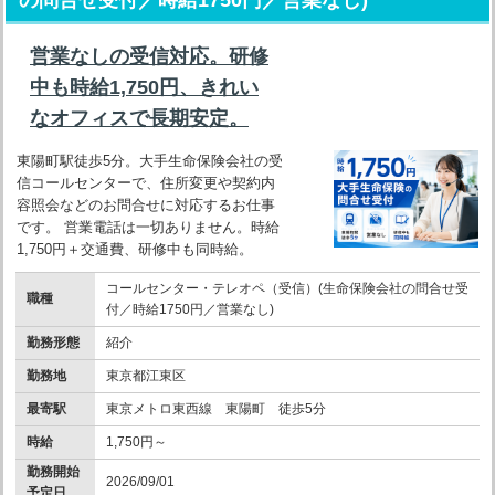
営業なしの受信対応。研修
中も時給1,750円、きれい
なオフィスで長期安定。
東陽町駅徒歩5分。大手生命保険会社の受
信コールセンターで、住所変更や契約内
容照会などのお問合せに対応するお仕事
です。 営業電話は一切ありません。時給
1,750円＋交通費、研修中も同時給。
コールセンター・テレオペ（受信）(生命保険会社の問合せ受
職種
付／時給1750円／営業なし)
勤務形態
紹介
勤務地
東京都江東区
最寄駅
東京メトロ東西線 東陽町 徒歩5分
時給
1,750円～
勤務開始
2026/09/01
予定日