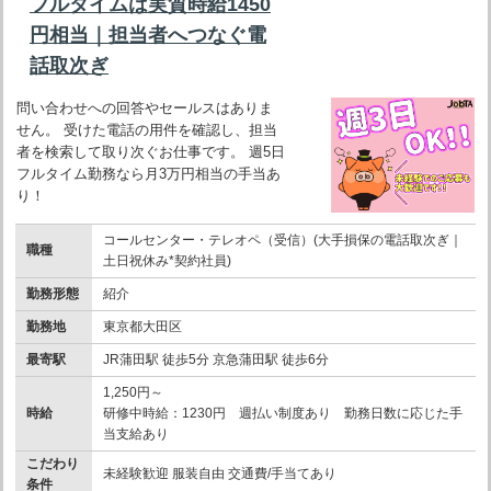
フルタイムは実質時給1450
円相当｜担当者へつなぐ電
話取次ぎ
問い合わせへの回答やセールスはありま
せん。 受けた電話の用件を確認し、担当
者を検索して取り次ぐお仕事です。 週5日
フルタイム勤務なら月3万円相当の手当あ
り！
コールセンター・テレオペ（受信）(大手損保の電話取次ぎ｜
職種
土日祝休み*契約社員)
勤務形態
紹介
勤務地
東京都大田区
最寄駅
JR蒲田駅 徒歩5分 京急蒲田駅 徒歩6分
1,250円～
時給
研修中時給：1230円 週払い制度あり 勤務日数に応じた手
当支給あり
こだわり
未経験歓迎 服装自由 交通費/手当てあり
条件