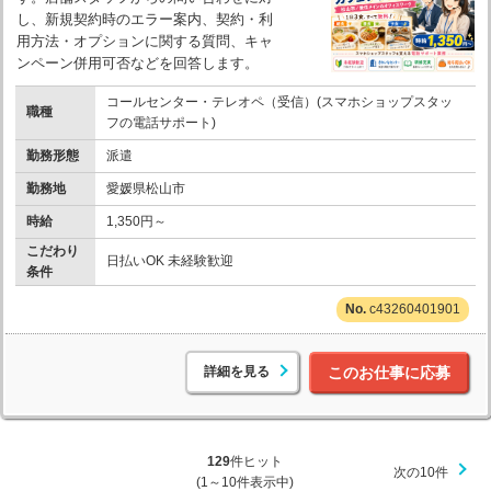
し、新規契約時のエラー案内、契約・利
用方法・オプションに関する質問、キャ
ンペーン併用可否などを回答します。
コールセンター・テレオペ（受信）(スマホショップスタッ
職種
フの電話サポート)
勤務形態
派遣
勤務地
愛媛県松山市
時給
1,350円～
こだわり
日払いOK 未経験歓迎
条件
c43260401901
詳細を見る
このお仕事に応募
129
件ヒット
次の10件
(1～10件表示中)