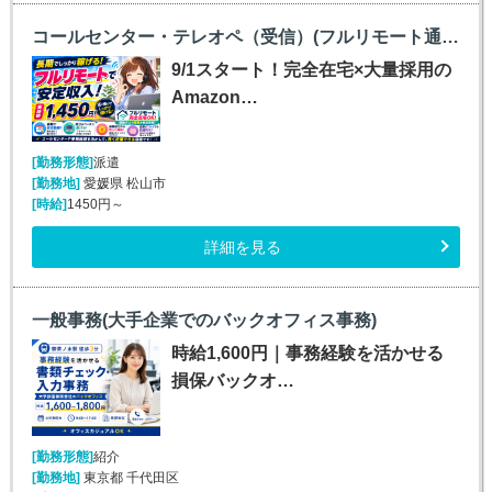
コールセンター・テレオペ（受信）(フルリモート通販コールセンター受信)
9/1スタート！完全在宅×大量採用の
Amazon…
[勤務形態]
派遣
[勤務地]
愛媛県 松山市
[時給]
1450円～
詳細を見る
一般事務(大手企業でのバックオフィス事務)
時給1,600円｜事務経験を活かせる
損保バックオ…
[勤務形態]
紹介
[勤務地]
東京都 千代田区