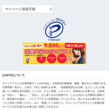
マイページ登録手順
[JobTA]について
キャリアプラスの仕事情報サイト[JobTA]は、全国各地の勤務地、職種、働き方から検索できる
仕事情報一覧から、人気の「日払い短期のお仕事」「未経験歓迎のお仕事」などたくさんの派
遣バイト情報を毎日更新しています。さらに長期、レギュラー、高時給のお仕事でも、お給料
は「日払い」「週払い」「月払い」から選べるのが特徴です。しかも日払いは手数料が無料で
す（指定銀行の場合）。キャリアプラスに派遣登録していない方も、気になるお仕事が見つか
ったら是非ご応募ください。また、派遣バイト以外にも、ITエンジニアを中心とした転職支援
サービスや正社員のお仕事も続々更新してゆきます。