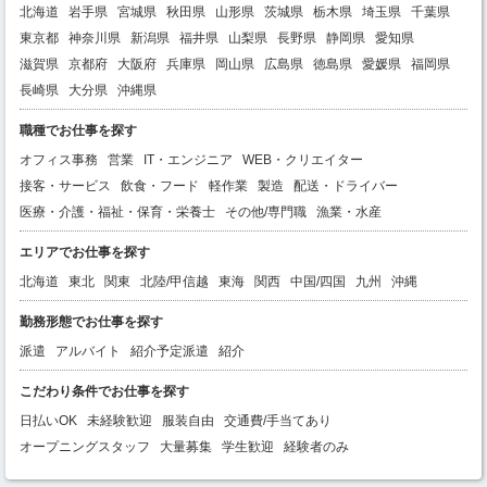
北海道
岩手県
宮城県
秋田県
山形県
茨城県
栃木県
埼玉県
千葉県
東京都
神奈川県
新潟県
福井県
山梨県
長野県
静岡県
愛知県
滋賀県
京都府
大阪府
兵庫県
岡山県
広島県
徳島県
愛媛県
福岡県
長崎県
大分県
沖縄県
職種でお仕事を探す
オフィス事務
営業
IT・エンジニア
WEB・クリエイター
接客・サービス
飲食・フード
軽作業
製造
配送・ドライバー
医療・介護・福祉・保育・栄養士
その他/専門職
漁業・水産
エリアでお仕事を探す
北海道
東北
関東
北陸/甲信越
東海
関西
中国/四国
九州
沖縄
勤務形態でお仕事を探す
派遣
アルバイト
紹介予定派遣
紹介
こだわり条件でお仕事を探す
日払いOK
未経験歓迎
服装自由
交通費/手当てあり
オープニングスタッフ
大量募集
学生歓迎
経験者のみ