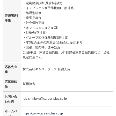
・定期健康診断(受診料補助)
・インフルエンザ予防接種(一部補助)
・階層別研修
待遇/福利
・慶弔見舞金
厚生
・社会保険完備
・オフィスカジュアルOK
・持株会(正社員)
・グループ団体保険制度(正社員)
・年3度の全体の懇親会(全額会社負担)あり
・出張、出向時、諸手当あり
(出張手当、家賃全額負担、月1回帰省旅費全額負担など、当社
規定に基づく)
応募先企
株式会社キャリアプラス 新宿支店
業
応募連絡
採用担当
先
お問い合
job-shinjuku@career-plus.co.jp
わせ先
ホームペ
https://www.career-plus.co.jp