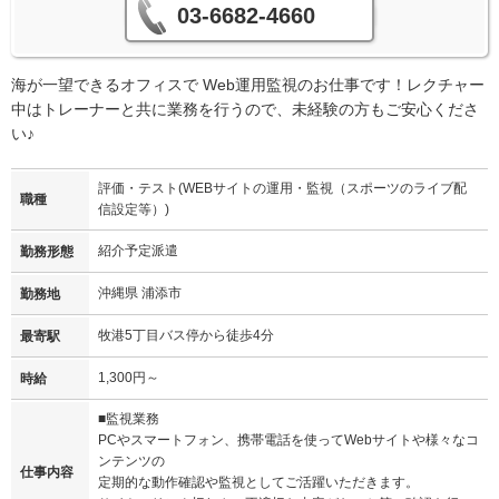
03-6682-4660
海が一望できるオフィスで Web運用監視のお仕事です！レクチャー
中はトレーナーと共に業務を行うので、未経験の方もご安心くださ
い♪
評価・テスト(WEBサイトの運用・監視（スポーツのライブ配
職種
信設定等）)
紹介予定派遣
勤務形態
沖縄県 浦添市
勤務地
牧港5丁目バス停から徒歩4分
最寄駅
1,300円～
時給
■監視業務
PCやスマートフォン、携帯電話を使ってWebサイトや様々なコ
ンテンツの
仕事内容
定期的な動作確認や監視としてご活躍いただきます。