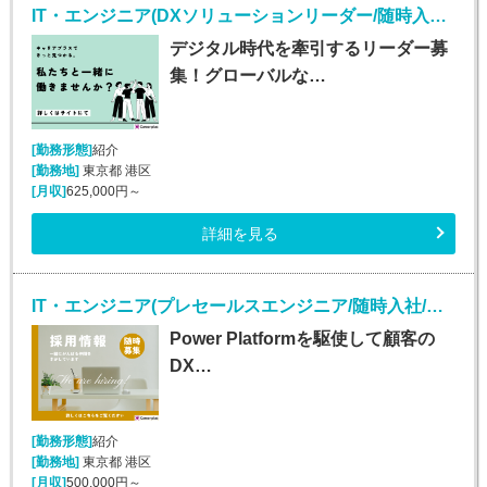
IT・エンジニア(DXソリューションリーダー/随時入社/正社員)
デジタル時代を牽引するリーダー募
集！グローバルな…
[勤務形態]
紹介
[勤務地]
東京都 港区
[月収]
625,000円～
詳細を見る
IT・エンジニア(プレセールスエンジニア/随時入社/正社員)
Power Platformを駆使して顧客の
DX…
[勤務形態]
紹介
[勤務地]
東京都 港区
[月収]
500,000円～