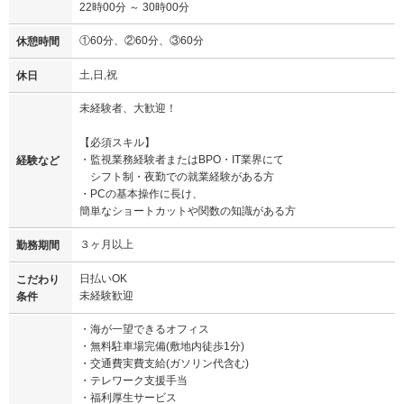
22時00分 ～ 30時00分
①60分、②60分、③60分
休憩時間
土,日,祝
休日
未経験者、大歓迎！
【必須スキル】
・監視業務経験者またはBPO・IT業界にて
経験など
シフト制・夜勤での就業経験がある方
・PCの基本操作に長け、
簡単なショートカットや関数の知識がある方
３ヶ月以上
勤務期間
日払いOK
こだわり
未経験歓迎
条件
・海が一望できるオフィス
・無料駐車場完備(敷地内徒歩1分)
・交通費実費支給(ガソリン代含む)
・テレワーク支援手当
・福利厚生サービス