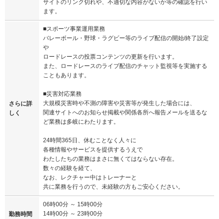
サイトのリンク切れや、不適切な内容がないか等の確認を行い
ます。
■スポーツ事業運用業務
バレーボール・野球・ラグビー等のライブ配信の開始/終了設定
や
ロードレースの投票コンテンツの更新を行います。
また、ロードレースのライブ配信のチャット監視等を実施する
こともあります。
■災害対応業務
大規模災害時や不測の障害や災害等が発生した場合には、
さらに詳
関連サイトへのお知らせ掲載や関係各所へ報告メールを送るな
しく
ど業務は多岐にわたります。
24時間365日、休むことなく人々に
各種情報やサービスを提供するうえで
わたしたちの業務はまさに無くてはならない存在。
数々の経験を経て、
なお、レクチャー中はトレーナーと
共に業務を行うので、未経験の方もご安心ください。
06時00分 ～ 15時00分
14時00分 ～ 23時00分
勤務時間