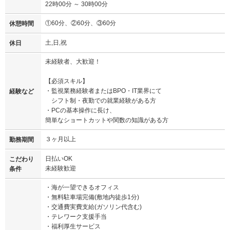
22時00分 ～ 30時00分
①60分、②60分、③60分
休憩時間
土,日,祝
休日
未経験者、大歓迎！
【必須スキル】
・監視業務経験者またはBPO・IT業界にて
経験など
シフト制・夜勤での就業経験がある方
・PCの基本操作に長け、
簡単なショートカットや関数の知識がある方
３ヶ月以上
勤務期間
日払いOK
こだわり
未経験歓迎
条件
・海が一望できるオフィス
・無料駐車場完備(敷地内徒歩1分)
・交通費実費支給(ガソリン代含む)
・テレワーク支援手当
・福利厚生サービス