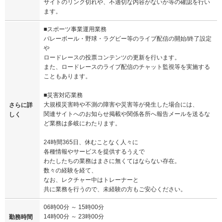
サイトのリンク切れや、不適切な内容がないか等の確認を行い
ます。
■スポーツ事業運用業務
バレーボール・野球・ラグビー等のライブ配信の開始/終了設定
や
ロードレースの投票コンテンツの更新を行います。
また、ロードレースのライブ配信のチャット監視等を実施する
こともあります。
■災害対応業務
大規模災害時や不測の障害や災害等が発生した場合には、
さらに詳
関連サイトへのお知らせ掲載や関係各所へ報告メールを送るな
しく
ど業務は多岐にわたります。
24時間365日、休むことなく人々に
各種情報やサービスを提供するうえで
わたしたちの業務はまさに無くてはならない存在。
数々の経験を経て、
なお、レクチャー中はトレーナーと
共に業務を行うので、未経験の方もご安心ください。
06時00分 ～ 15時00分
14時00分 ～ 23時00分
勤務時間