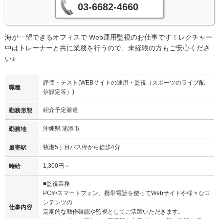
03-6682-4660
海が一望できるオフィスで Web運用監視のお仕事です！レクチャー
中はトレーナーと共に業務を行うので、未経験の方もご安心くださ
い♪
評価・テスト(WEBサイトの運用・監視（スポーツのライブ配
職種
信設定等）)
紹介予定派遣
勤務形態
沖縄県 浦添市
勤務地
牧港5丁目バス停から徒歩4分
最寄駅
1,300円～
時給
■監視業務
PCやスマートフォン、携帯電話を使ってWebサイトや様々なコ
ンテンツの
仕事内容
定期的な動作確認や監視としてご活躍いただきます。