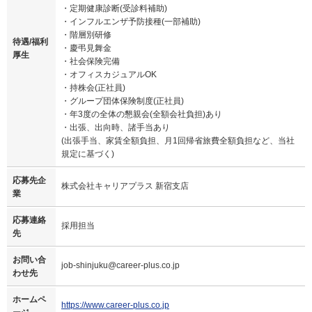
・定期健康診断(受診料補助)
・インフルエンザ予防接種(一部補助)
・階層別研修
待遇/福利
・慶弔見舞金
厚生
・社会保険完備
・オフィスカジュアルOK
・持株会(正社員)
・グループ団体保険制度(正社員)
・年3度の全体の懇親会(全額会社負担)あり
・出張、出向時、諸手当あり
(出張手当、家賃全額負担、月1回帰省旅費全額負担など、当社
規定に基づく)
応募先企
株式会社キャリアプラス 新宿支店
業
応募連絡
採用担当
先
お問い合
job-shinjuku@career-plus.co.jp
わせ先
ホームペ
https://www.career-plus.co.jp