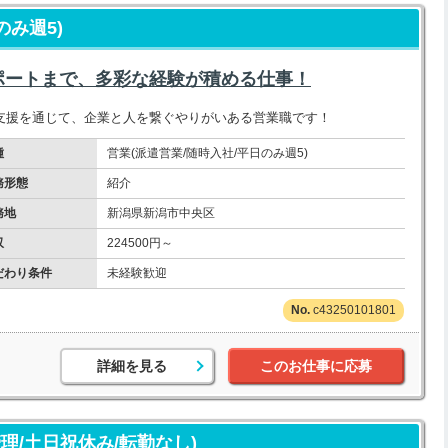
のみ週5)
ポートまで、多彩な経験が積める仕事！
支援を通じて、企業と人を繋ぐやりがいある営業職です！
種
営業(派遣営業/随時入社/平日のみ週5)
務形態
紹介
務地
新潟県新潟市中央区
収
224500円～
だわり条件
未経験歓迎
c43250101801
詳細を見る
このお仕事に応募
理/土日祝休み/転勤なし)