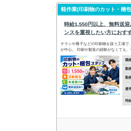
軽作業(印刷物のカット・梱包
時給1,550円以上、無料送
ンスを重視したい方におす
チラシや冊子などの印刷物を扱う工場で
が中心。 印刷や製造の経験がなくても
職
勤
勤
最
時