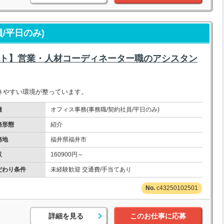
/平日のみ)
ート】営業・人材コーディネーター職のアシスタン
きやすい環境が整っています。
種
オフィス事務(事務職/契約社員/平日のみ)
務形態
紹介
務地
福井県福井市
収
160900円～
だわり条件
未経験歓迎 交通費/手当てあり
c43250102501
詳細を見る
このお仕事に応募