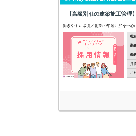
【高級別荘の建築施工管理】
働きやすい環境／創業50年軽井沢を中心
職
勤
勤
月
こ