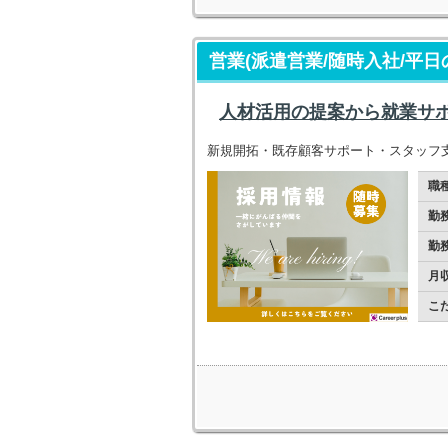
営業(派遣営業/随時入社/平日
人材活用の提案から就業サ
新規開拓・既存顧客サポート・スタッフ
職
勤
勤
月
こ