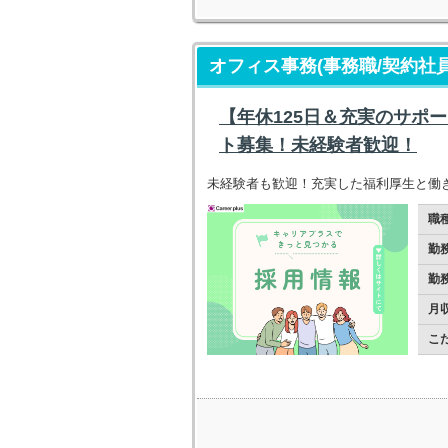
オフィス事務(事務職/契約社員
【年休125日＆充実のサポ
ト募集！未経験者歓迎！
未経験者も歓迎！充実した福利厚生と働
職
勤
勤
月
こ