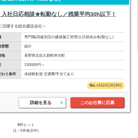
入社日応相談★転勤なし／残業平均30h以下！
に活躍する総合建設会社～
種
専門職(高級別荘の建築施工管理/土日祝休み/転勤なし)
務形態
紹介
務地
長野県北佐久郡軽井沢町
収
330000円～
だわり条件
未経験歓迎 交通費/手当てあり
c43241201901
詳細を見る
このお仕事に応募
5
件ヒット
(1～5件表示中)