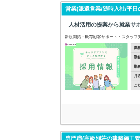
営業(派遣営業/随時入社/平日
人材活用の提案から就業サ
新規開拓・既存顧客サポート・スタッフ
職
勤
勤
月
こ
専門職(高級別荘の建築施工管