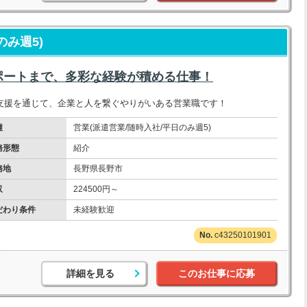
のみ週5)
ポートまで、多彩な経験が積める仕事！
支援を通じて、企業と人を繋ぐやりがいある営業職です！
種
営業(派遣営業/随時入社/平日のみ週5)
務形態
紹介
務地
長野県長野市
収
224500円～
だわり条件
未経験歓迎
c43250101901
詳細を見る
このお仕事に応募