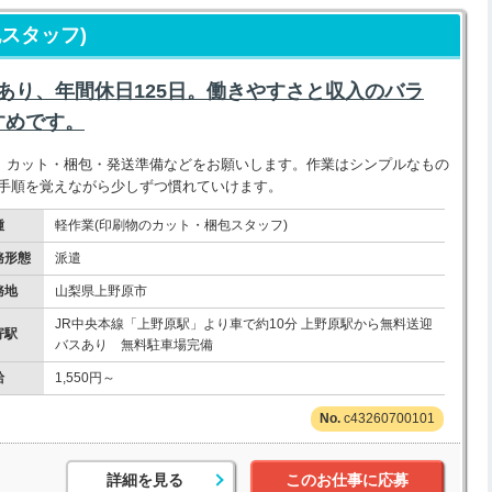
スタッフ)
迎あり、年間休日125日。働きやすさと収入のバラ
すめです。
、カット・梱包・発送準備などをお願いします。作業はシンプルなもの
、手順を覚えながら少しずつ慣れていけます。
種
軽作業(印刷物のカット・梱包スタッフ)
務形態
派遣
務地
山梨県上野原市
JR中央本線「上野原駅」より車で約10分 上野原駅から無料送迎
寄駅
バスあり 無料駐車場完備
給
1,550円～
c43260700101
詳細を見る
このお仕事に応募