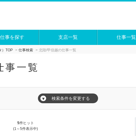
仕事を探す
支店一覧
仕事一覧
）TOP
仕事検索
北陸/甲信越の仕事一覧
仕事一覧
検索条件を変更する
▼
5
件ヒット
(1～5件表示中)