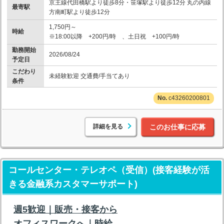
京王線代田橋駅より徒歩8分・笹塚駅より徒歩12分 丸の内線
最寄駅
方南町駅より徒歩12分
1,750円～
時給
※18:00以降 +200円/時 、土日祝 +100円/時
勤務開始
2026/08/24
予定日
こだわり
未経験歓迎 交通費/手当てあり
条件
c43260200801
詳細を見る
このお仕事に応募
コールセンター・テレオペ（受信）(接客経験が活
きる金融系カスタマーサポート)
週5歓迎｜販売・接客から
オフィスワークへ｜時給