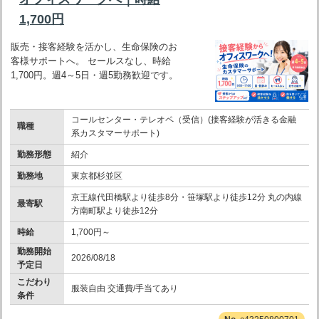
1,700円
販売・接客経験を活かし、生命保険のお
客様サポートへ。 セールスなし、時給
1,700円。週4～5日・週5勤務歓迎です。
コールセンター・テレオペ（受信）(接客経験が活きる金融
職種
系カスタマーサポート)
勤務形態
紹介
勤務地
東京都杉並区
京王線代田橋駅より徒歩8分・笹塚駅より徒歩12分 丸の内線
最寄駅
方南町駅より徒歩12分
時給
1,700円～
勤務開始
2026/08/18
予定日
こだわり
服装自由 交通費/手当てあり
条件