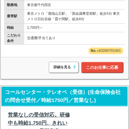
勤務地
東京都千代田区
東京メトロ「溜池山王駅」「国会議事堂前駅」徒歩5分 東京
最寄駅
メトロ日比谷線「霞ケ関駅」徒歩8分
時給
1,700円～
こだわり
交通費/手当てあり
条件
c43260701401
詳細を見る
このお仕事に応募
コールセンター・テレオペ（受信）(生命保険会社
の問合せ受付／時給1750円／営業なし)
営業なしの受信対応。研修
中も時給1,750円、きれい