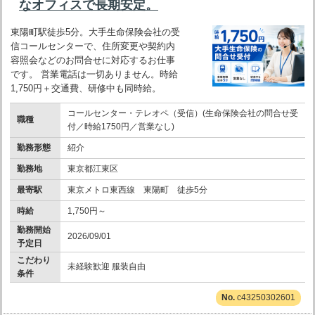
なオフィスで長期安定。
東陽町駅徒歩5分。大手生命保険会社の受
信コールセンターで、住所変更や契約内
容照会などのお問合せに対応するお仕事
です。 営業電話は一切ありません。時給
1,750円＋交通費、研修中も同時給。
コールセンター・テレオペ（受信）(生命保険会社の問合せ受
職種
付／時給1750円／営業なし)
勤務形態
紹介
勤務地
東京都江東区
最寄駅
東京メトロ東西線 東陽町 徒歩5分
時給
1,750円～
勤務開始
2026/09/01
予定日
こだわり
未経験歓迎 服装自由
条件
c43250302601