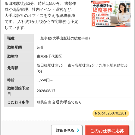
飯田橋駅徒歩3分、時給1,550円。 書類作
成や備品管理、社内イベント運営など、
大手出版社のオフィスを支える総務事務
です。 入社約1か月後から在宅勤務も予定
しています。
職種
一般事務(大手出版社の総務事務)
勤務形態
紹介
勤務地
東京都千代田区
飯田橋駅徒歩3分 市ヶ谷駅徒歩2分／九段下駅直結徒歩
最寄駅
3分
時給
1,550円～
勤務開始予定
2026/08/17
日
こだわり条件
服装自由 交通費/手当てあり
c43260701201
詳細を見る
このお仕事に応募