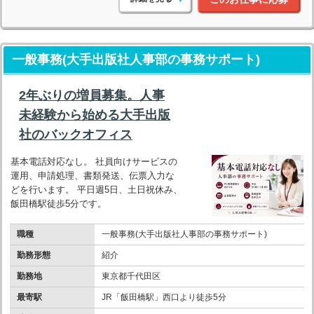
一般事務(大手出版社人事部の事務サポート)
2年ぶりの増員募集。人事
未経験から始める大手出版
社のバックオフィス
基本電話対応なし。 社員向けサービスの
運用、申請処理、書類発送、伝票入力な
どを行います。 平日週5日、土日祝休み、
飯田橋駅徒歩5分です。
職種
一般事務(大手出版社人事部の事務サポート)
勤務形態
紹介
勤務地
東京都千代田区
最寄駅
JR「飯田橋駅」西口より徒歩5分