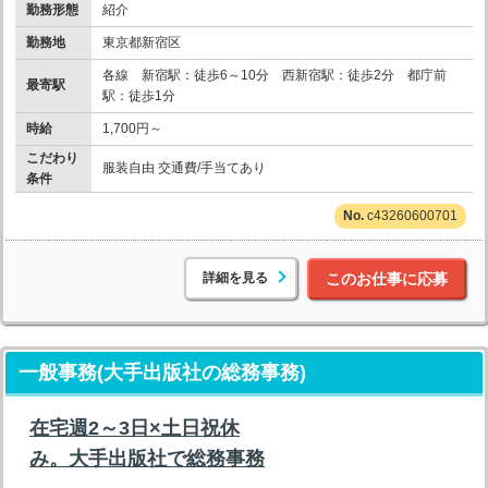
勤務形態
紹介
勤務地
東京都新宿区
各線 新宿駅：徒歩6～10分 西新宿駅：徒歩2分 都庁前
最寄駅
駅：徒歩1分
時給
1,700円～
こだわり
服装自由 交通費/手当てあり
条件
c43260600701
詳細を見る
このお仕事に応募
一般事務(大手出版社の総務事務)
在宅週2～3日×土日祝休
み。大手出版社で総務事務