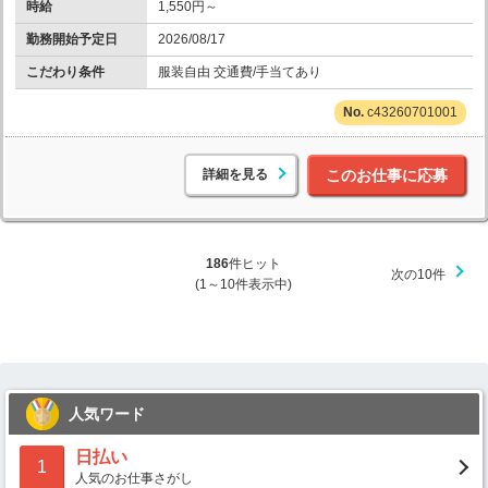
時給
1,550円～
勤務開始予定日
2026/08/17
こだわり条件
服装自由 交通費/手当てあり
c43260701001
詳細を見る
このお仕事に応募
186
件ヒット
次の10件
(1～10件表示中)
人気ワード
日払い
1
人気のお仕事さがし