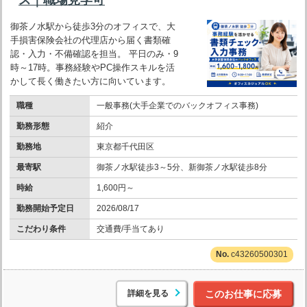
御茶ノ水駅から徒歩3分のオフィスで、大
手損害保険会社の代理店から届く書類確
認・入力・不備確認を担当。 平日のみ・9
時～17時。事務経験やPC操作スキルを活
かして長く働きたい方に向いています。
職種
一般事務(大手企業でのバックオフィス事務)
勤務形態
紹介
勤務地
東京都千代田区
最寄駅
御茶ノ水駅徒歩3～5分、新御茶ノ水駅徒歩8分
時給
1,600円～
勤務開始予定日
2026/08/17
こだわり条件
交通費/手当てあり
c43260500301
詳細を見る
このお仕事に応募