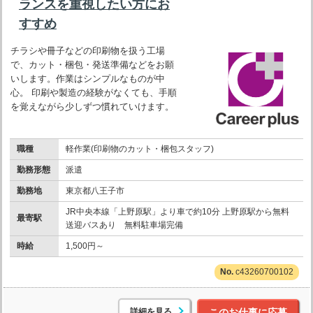
ランスを重視したい方にお
すすめ
チラシや冊子などの印刷物を扱う工場
で、カット・梱包・発送準備などをお願
いします。作業はシンプルなものが中
心。 印刷や製造の経験がなくても、手順
を覚えながら少しずつ慣れていけます。
職種
軽作業(印刷物のカット・梱包スタッフ)
勤務形態
派遣
勤務地
東京都八王子市
JR中央本線「上野原駅」より車で約10分 上野原駅から無料
最寄駅
送迎バスあり 無料駐車場完備
時給
1,500円～
c43260700102
詳細を見る
このお仕事に応募