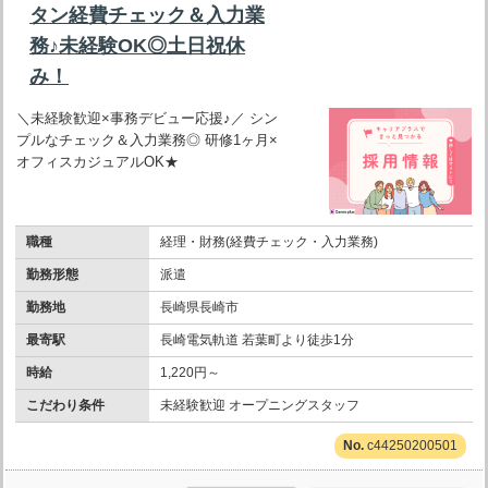
タン経費チェック＆入力業
務♪未経験OK◎土日祝休
み！
＼未経験歓迎×事務デビュー応援♪／ シン
プルなチェック＆入力業務◎ 研修1ヶ月×
オフィスカジュアルOK★
職種
経理・財務(経費チェック・入力業務)
勤務形態
派遣
勤務地
長崎県長崎市
最寄駅
長崎電気軌道 若葉町より徒歩1分
時給
1,220円～
こだわり条件
未経験歓迎 オープニングスタッフ
c44250200501