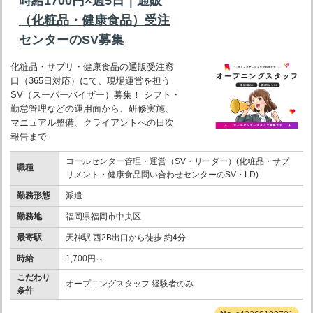
時給1700円×週5日｜通販
（化粧品・健康食品）受注
センターのSV募集
化粧品・サプリ・健康食品の通販受注窓
口（365日対応）にて、現場運営を担う
SV（スーパーバイザー）募集！ シフト・
勤怠管理などの運用面から、研修実施、
マニュアル整備、クライアントへの日次
報告まで
コールセンター管理・運営（SV・リーダー）(化粧品・サプ
職種
リメント・健康食品問い合わせセンターのSV・LD)
勤務形態
派遣
勤務地
福岡県福岡市中央区
最寄駅
天神駅 西2B出口から徒歩 約4分
時給
1,700円～
こだわり
オープニングスタッフ 経験者のみ
条件