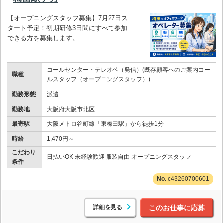
【オープニングスタッフ募集】7月27日ス
タート予定！初期研修3日間にすべて参加
できる方を募集します。
コールセンター・テレオペ（発信）(既存顧客へのご案内コー
職種
ルスタッフ（オープニングスタッフ）)
勤務形態
派遣
勤務地
大阪府大阪市北区
最寄駅
大阪メトロ谷町線「東梅田駅」から徒歩1分
時給
1,470円～
こだわり
日払いOK 未経験歓迎 服装自由 オープニングスタッフ
条件
c43260700601
詳細を見る
このお仕事に応募