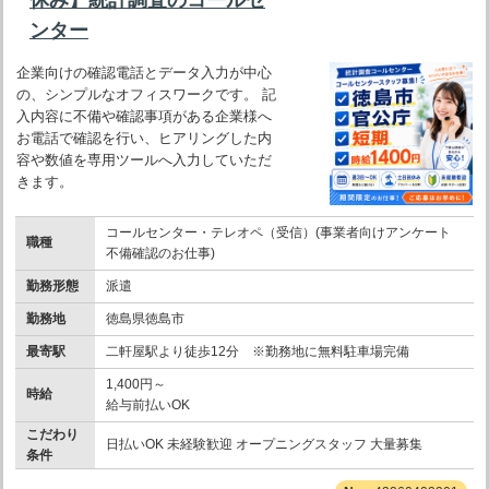
ンター
企業向けの確認電話とデータ入力が中心
の、シンプルなオフィスワークです。 記
入内容に不備や確認事項がある企業様へ
お電話で確認を行い、ヒアリングした内
容や数値を専用ツールへ入力していただ
きます。
コールセンター・テレオペ（受信）(事業者向けアンケート
職種
不備確認のお仕事)
勤務形態
派遣
勤務地
徳島県徳島市
最寄駅
二軒屋駅より徒歩12分 ※勤務地に無料駐車場完備
1,400円～
時給
給与前払いOK
こだわり
日払いOK 未経験歓迎 オープニングスタッフ 大量募集
条件