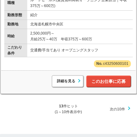
職種
375万～600万)
勤務形態
紹介
勤務地
北海道札幌市中央区
2,500,000円～
時給
月給25万～40万 年収375万～600万
こだわり
交通費/手当てあり オープニングスタッフ
条件
c43250600101
詳細を見る
このお仕事に応募
13
件ヒット
次の10件
(1～10件表示中)