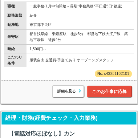
職種
一般事務(1月中旬開始～長期*事務業務*平日週5日*銀座)
勤務形態
紹介
勤務地
東京都中央区
都営浅草線 東銀座駅 徒歩6分 都営地下鉄大江戸線 築
最寄駅
地市場駅 徒歩4分
時給
1,500円～
こだわり
服装自由 交通費/手当てあり オープニングスタッフ
条件
c43251102101
詳細を見る
このお仕事に応募
経理・財務(経費チェック・入力業務)
【電話対応ほぼなし】カン