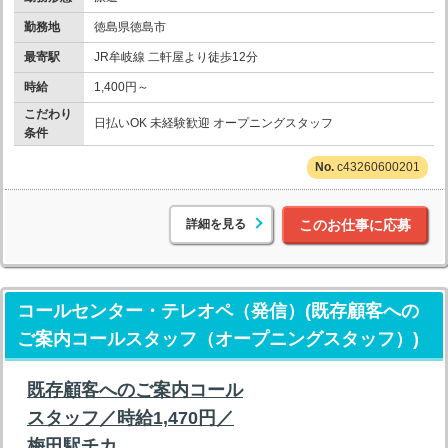
勤務地
徳島県徳島市
最寄駅
JR牟岐線 二軒屋より徒歩12分
時給
1,400円～
こだわり
日払いOK 未経験歓迎 オープニングスタッフ
条件
c43260600201
詳細を見る
このお仕事に応募
コールセンター・テレオペ（発信）(既存顧客への
ご案内コールスタッフ（オープニングスタッフ）)
既存顧客へのご案内コール
スタッフ／時給1,470円／
梅田駅チカ