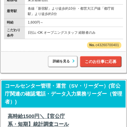
勤務地
東京都新宿区
各線「新宿駅」より徒歩約10分 ・都営大江戸線「都庁前
最寄駅
駅」より徒歩約3分
時給
1,600円～
こだわり
日払いOK オープニングスタッフ 経験者のみ
条件
c43260700401
詳細を見る
このお仕事に応募
コールセンター管理・運営（SV・リーダー）(官公
庁関連の確認電話・データ入力業務リーダー（管理
者）)
高時給1500円＼【官公庁
系・短期】統計調査コール