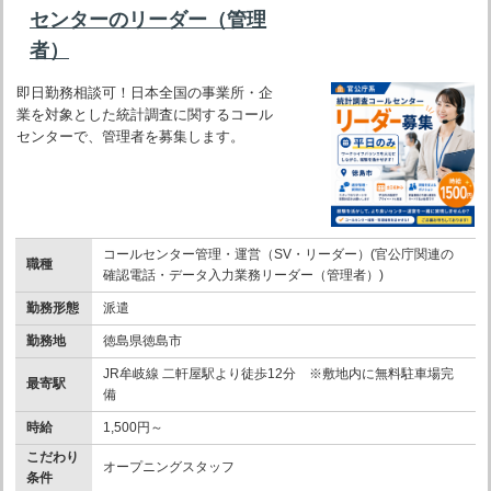
センターのリーダー（管理
者）
即日勤務相談可！日本全国の事業所・企
業を対象とした統計調査に関するコール
センターで、管理者を募集します。
コールセンター管理・運営（SV・リーダー）(官公庁関連の
職種
確認電話・データ入力業務リーダー（管理者）)
勤務形態
派遣
勤務地
徳島県徳島市
JR牟岐線 二軒屋駅より徒歩12分 ※敷地内に無料駐車場完
最寄駅
備
時給
1,500円～
こだわり
オープニングスタッフ
条件