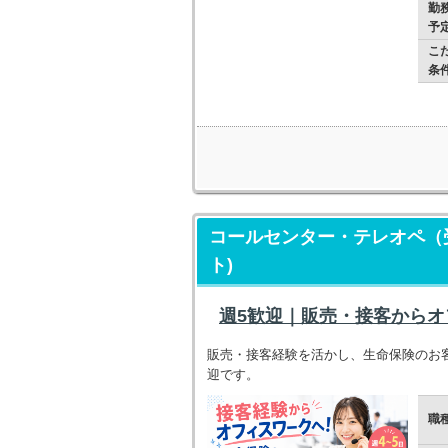
勤
予
こ
条
コールセンター・テレオペ（
ト)
週5歓迎｜販売・接客からオフ
販売・接客経験を活かし、生命保険のお客様
迎です。
職