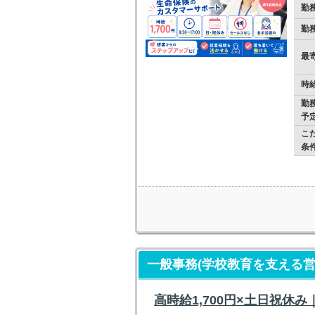
勤
勤
最
時
勤
予
こ
条
一般事務(学校教育を支える営
高時給1,700円×土日祝休