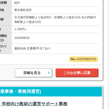
務形態
紹介
務地
東京都杉並区
京王線代田橋駅より徒歩8分・笹塚駅より徒歩12分 丸の内線方
寄駅
南町駅より徒歩12分
給
1,700円～
務開始
2026/08/18
定日
だわり
服装自由 交通費/手当てあり
件
c43250800701
詳細を見る
このお仕事に応募
業事務・事務局運営)
み｜学校向け教材の運営サポート事務