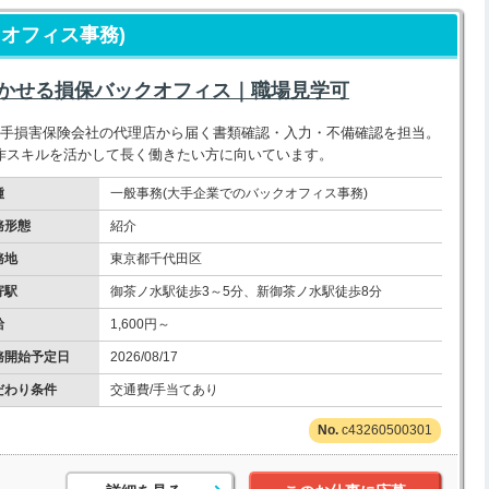
オフィス事務)
を活かせる損保バックオフィス｜職場見学可
大手損害保険会社の代理店から届く書類確認・入力・不備確認を担当。
操作スキルを活かして長く働きたい方に向いています。
種
一般事務(大手企業でのバックオフィス事務)
務形態
紹介
務地
東京都千代田区
寄駅
御茶ノ水駅徒歩3～5分、新御茶ノ水駅徒歩8分
給
1,600円～
務開始予定日
2026/08/17
だわり条件
交通費/手当てあり
c43260500301