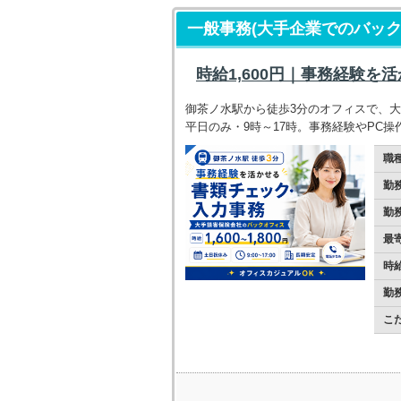
一般事務(大手企業でのバック
時給1,600円｜事務経験
御茶ノ水駅から徒歩3分のオフィスで、
平日のみ・9時～17時。事務経験やPC
職
勤
勤
最
時
勤
こ