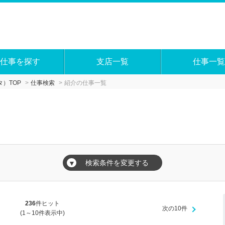
仕事を探す
支店一覧
仕事一覧
）TOP
仕事検索
紹介の仕事一覧
覧
検索条件を変更する
▼
236
件ヒット
次の10件
(1～10件表示中)