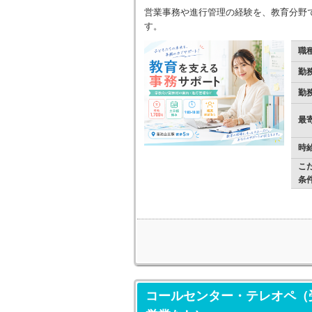
営業事務や進行管理の経験を、教育分野で
す。
職
勤
勤
最
時
こ
条
コールセンター・テレオペ（受