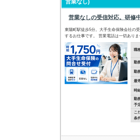
営業なし)
営業なしの受信対応。研修中
東陽町駅徒歩5分。大手生命保険会社の
するお仕事です。 営業電話は一切ありませ
職
勤
勤
最
時
勤
予
こ
条