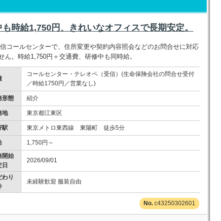
も時給1,750円、きれいなオフィスで長期安定。
受信コールセンターで、住所変更や契約内容照会などのお問合せに対応
ん。時給1,750円＋交通費、研修中も同時給。
コールセンター・テレオペ（受信）(生命保険会社の問合せ受付
種
／時給1750円／営業なし)
務形態
紹介
務地
東京都江東区
寄駅
東京メトロ東西線 東陽町 徒歩5分
給
1,750円～
務開始
2026/09/01
定日
だわり
未経験歓迎 服装自由
件
c43250302601