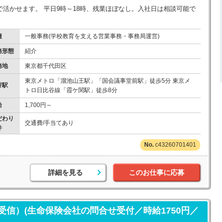
活かせます。 平日9時～18時、残業ほぼなし。入社日は相談可能で
種
一般事務(学校教育を支える営業事務・事務局運営)
務形態
紹介
務地
東京都千代田区
東京メトロ「溜池山王駅」「国会議事堂前駅」徒歩5分 東京メ
寄駅
トロ日比谷線「霞ケ関駅」徒歩8分
給
1,700円～
だわり
交通費/手当てあり
件
c43260701401
詳細を見る
このお仕事に応募
信）(生命保険会社の問合せ受付／時給1750円／