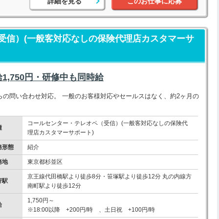
詳細を見る
このお仕事に応募
受信）(一般客対応なしの保険代理店カスタマーサ
,750円・研修中も同時給
らの問い合わせ対応。 一般のお客様対応やセールスはなく、約2ヶ月の
コールセンター・テレオペ（受信）(一般客対応なしの保険代
種
理店カスタマーサポート)
務形態
紹介
務地
東京都杉並区
京王線代田橋駅より徒歩8分・笹塚駅より徒歩12分 丸の内線方
寄駅
南町駅より徒歩12分
1,750円～
給
※18:00以降 +200円/時 、土日祝 +100円/時