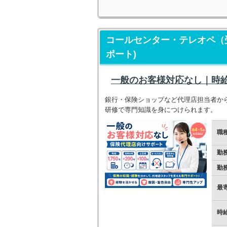
コールセンター・テレオペ（
ポート)
一般のお客様対応なし｜時給1
銀行・保険ショップなど代理店担当者か
研修で専門知識を身につけられます。
職
勤
勤
最
時