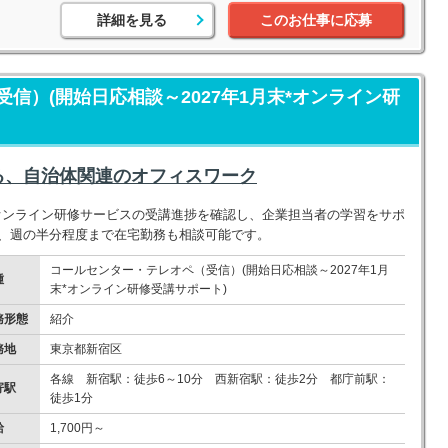
詳細を見る
このお仕事に応募
信）(開始日応相談～2027年1月末*オンライン研
る、自治体関連のオフィスワーク
人向けオンライン研修サービスの受講進捗を確認し、企業担当者の学習をサポ
は、週の半分程度まで在宅勤務も相談可能です。
コールセンター・テレオペ（受信）(開始日応相談～2027年1月
種
末*オンライン研修受講サポート)
務形態
紹介
務地
東京都新宿区
各線 新宿駅：徒歩6～10分 西新宿駅：徒歩2分 都庁前駅：
寄駅
徒歩1分
給
1,700円～