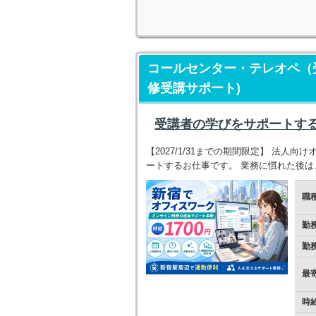
コールセンター・テレオペ（受
修受講サポート)
受講者の学びをサポートす
【2027/1/31までの期間限定】 法
ートするお仕事です。 業務に慣れた後
職
勤
勤
最
時