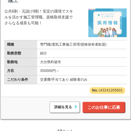
公共6割・元請け9割！安定の環境でスキ
ルを活かす施工管理職。資格取得支援で
さらなる成長も可能！
職種
専門職(電気工事施工管理/資格保有者歓迎)
勤務形態
紹介
勤務地
大分県杵築市
月収
350000円～
こだわり条件
交通費/手当てあり 経験者のみ
c43241205601
詳細を見る
このお仕事に応募