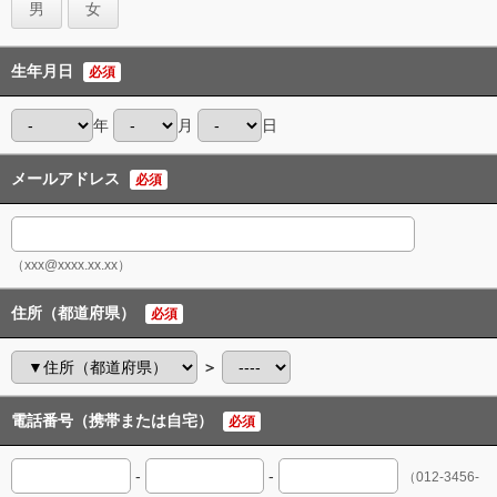
男
女
生年月日
必須
年
月
日
メールアドレス
必須
（xxx@xxxx.xx.xx）
住所（都道府県）
必須
＞
電話番号（携帯または自宅）
必須
-
-
（012-3456-