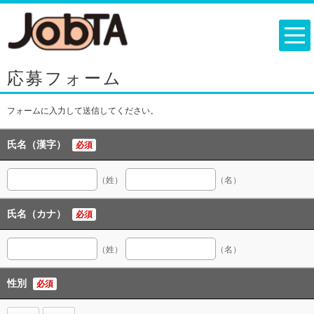
応募フォーム
フォームに入力して送信してください。
氏名（漢字）
必須
（姓）
（名）
氏名（カナ）
必須
（姓）
（名）
性別
必須