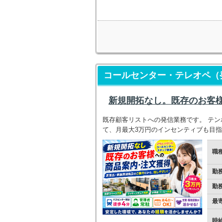
コールセンター・テレオペ（
新規開拓なし。既存のお客
既存顧客リストへの発信業務です。 テン
て、月最大3万円のインセンティブも目
職
勤
勤
最
時