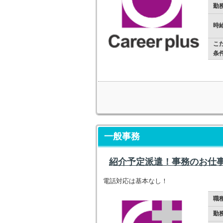
勤
時
こ
条
一般事務
紹介予定派遣！事務のお仕
電話対応は基本なし！
職
勤