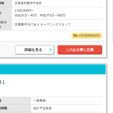
務地
北海道札幌市中央区
2,500,000円～
給
月給25万～40万 年収375万～600万
だわり
交通費/手当てあり オープニングスタッフ
件
c43250600101
詳細を見る
このお仕事に応募
事！
種
一般事務
務形態
紹介予定派遣