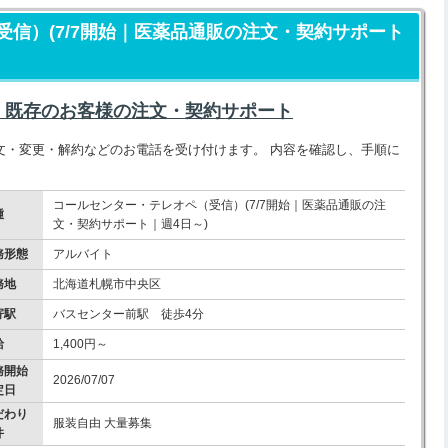
信）(7/7開始｜医薬品通販の注文・契約サポート
。既存のお客様の注文・契約サポート
文・変更・解約などのお電話を受け付けます。 内容を確認し、手順に
。
コールセンター・テレオペ（受信）(7/7開始｜医薬品通販の注
種
文・契約サポート｜週4日～)
務形態
アルバイト
務地
北海道札幌市中央区
寄駅
バスセンター前駅 徒歩4分
給
1,400円～
務開始
2026/07/07
定日
だわり
服装自由 大量募集
件