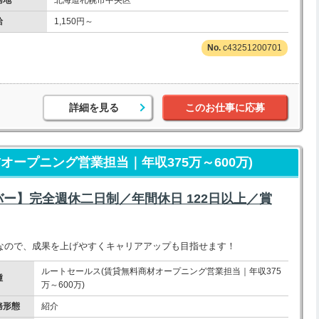
務地
北海道札幌市中央区
給
1,150円～
c43251200701
詳細を見る
このお仕事に応募
オープニング営業担当｜年収375万～600万)
ー】完全週休二日制／年間休日 122日以上／賞
なので、成果を上げやすくキャリアアップも目指せます！
ルートセールス(賃貸無料商材オープニング営業担当｜年収375
種
万～600万)
務形態
紹介