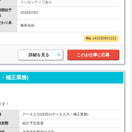
インセンティブあり
務開始予
2026/07/07
日
だわり条
服装自由
c43260601101
詳細を見る
このお仕事に応募
・補正業務)
ます！
種
データ入力(住所のデータ入力・補正業務)
務形態
紹介予定派遣