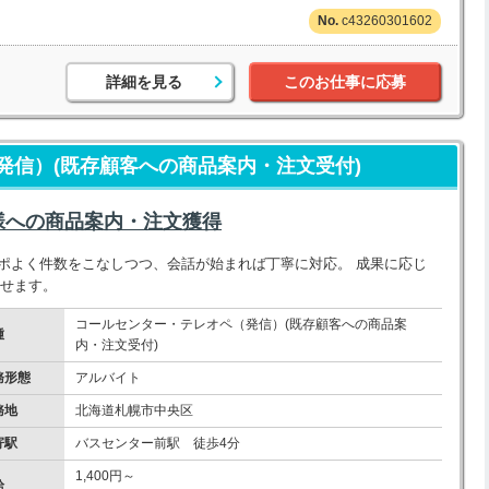
c43260301602
詳細を見る
このお仕事に応募
発信）(既存顧客への商品案内・注文受付)
様への商品案内・注文獲得
ポよく件数をこなしつつ、会話が始まれば丁寧に対応。 成果に応じ
指せます。
コールセンター・テレオペ（発信）(既存顧客への商品案
種
内・注文受付)
務形態
アルバイト
務地
北海道札幌市中央区
寄駅
バスセンター前駅 徒歩4分
1,400円～
給