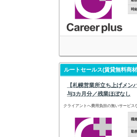
勤
時
ルートセールス(賃貸無料商材
【札幌営業所立ち上げメンバ
与3カ月分／残業ほぼなし
クライアントへ費用負担の無いサービス
職
勤