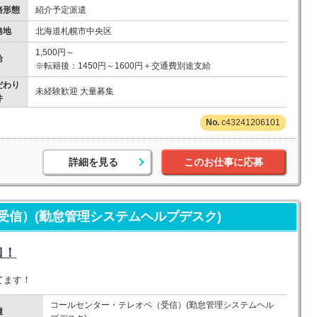
務形態
紹介予定派遣
務地
北海道札幌市中央区
1,500円～
給
※転籍後：1450円～1600円＋交通費別途支給
だわり
未経験歓迎 大量募集
件
c43241206101
詳細を見る
このお仕事に応募
受信）(勤怠管理システムヘルプデスク)
口！
てます！
コールセンター・テレオペ（受信）(勤怠管理システムヘル
種