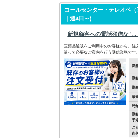
コールセンター・テレオペ（受
｜週4日～)
新規顧客への電話発信なし
医薬品通販をご利用中のお客様から、注
沿って必要なご案内を行う受信業務です
職
勤
勤
最
時
勤
予
こ
条