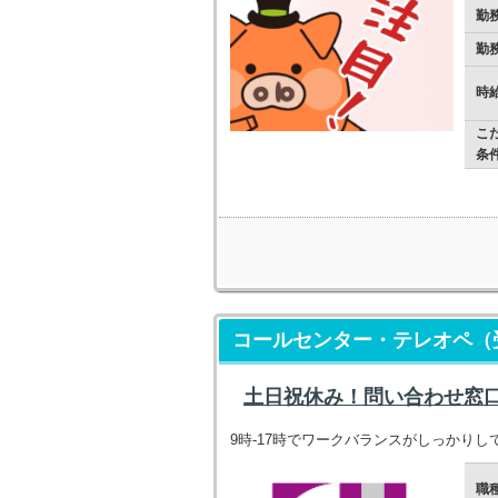
勤
勤
時
こ
条
コールセンター・テレオペ（
土日祝休み！問い合わせ窓
9時-17時でワークバランスがしっかりし
職