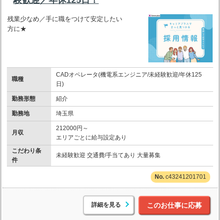
残業少なめ／手に職をつけて安定したい
方に★
CADオペレータ(機電系エンジニア/未経験歓迎/年休125
職種
日)
勤務形態
紹介
勤務地
埼玉県
212000円～
月収
エリアごとに給与設定あり
こだわり条
未経験歓迎 交通費/手当てあり 大量募集
件
c43241201701
詳細を見る
このお仕事に応募