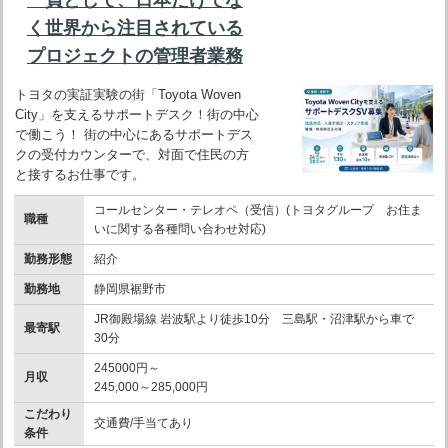
く世界から注目されている
プロジェクトの管理者業務
トヨタの実証実験の街「Toyota Woven
City」を支えるサポートデスク！街の中心
で働こう！ 街の中心にあるサポートデス
クの受付カウンターで、対面で住民の方
と接するお仕事です。
コールセンター・テレオペ（受信）(トヨタグループ お住ま
職種
いに関する各種問い合わせ対応)
勤務形態
紹介
勤務地
静岡県裾野市
JR御殿場線 岩波駅より徒歩10分 三島駅・沼津駅から車で
最寄駅
30分
245000円～
月収
245,000～285,000円
こだわり
交通費/手当てあり
条件