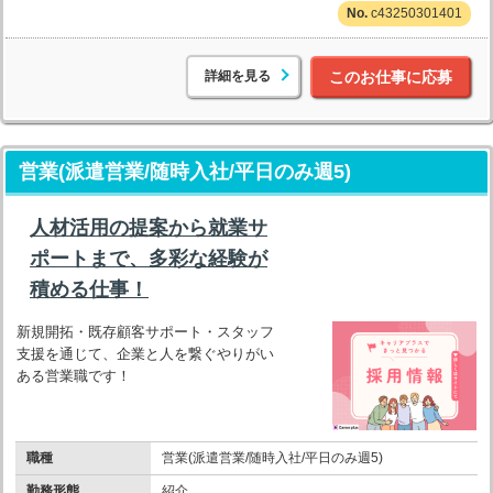
c43250301401
詳細を見る
このお仕事に応募
営業(派遣営業/随時入社/平日のみ週5)
人材活用の提案から就業サ
ポートまで、多彩な経験が
積める仕事！
新規開拓・既存顧客サポート・スタッフ
支援を通じて、企業と人を繋ぐやりがい
ある営業職です！
職種
営業(派遣営業/随時入社/平日のみ週5)
勤務形態
紹介