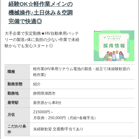
経験OK☆軽作業メインの
機械操作♪土日休み＆空調
完備で快適◎
大手企業で安定勤務★HV自動車用バッテ
リーの製造♪体に負担の少ない作業で未経
験からでも安心スタート◎
軽作業(HV車用リチウム電池の製造・組立て/未経験歓迎の
職種
軽作業)
勤務形態
紹介
勤務地
静岡県湖西市
最寄駅
新所原から車8分
215000円～
月収
月収例：250,000円（月給+各種手当）
こだわり条
未経験歓迎 交通費/手当てあり
件