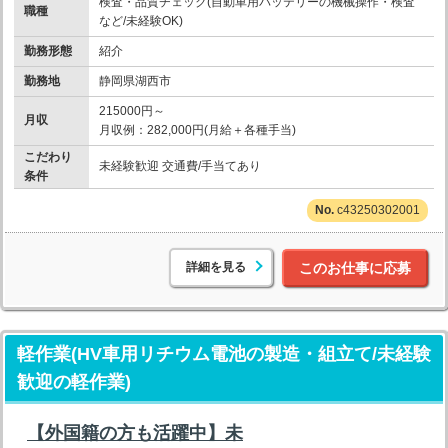
検査・品質チェック(自動車用バッテリーの機械操作・検査
職種
など/未経験OK)
勤務形態
紹介
勤務地
静岡県湖西市
215000円～
月収
月収例：282,000円(月給＋各種手当)
こだわり
未経験歓迎 交通費/手当てあり
条件
c43250302001
詳細を見る
このお仕事に応募
軽作業(HV車用リチウム電池の製造・組立て/未経験
歓迎の軽作業)
【外国籍の方も活躍中】未