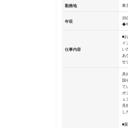
東
勤務地
3
年収
◆年
■
イ
い
仕事内容
あ
せ
具
国
て
ポ
ェ
見
し
■