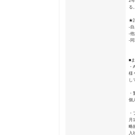
2
る
★
-
-
-
■
・
様
し
・
個
・
月
略
入