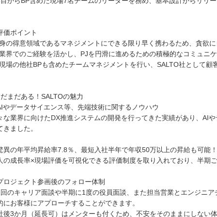
年目からBP含めた現場7名チームのリーダーを務め、基本設計からリリ
。
評価ポイント
自身の得意領域であるマネジメントにできる限り早く携わるため、貪欲に
他業界でのご経験を活かし、PJを円滑に進めるための積極的なコミュニ
同現場の他社BPも含めたチームマネジメントを行い、SALTO社として
まだまだある！SALTOの魅力
AIやデータサイエンス等、先端技術に関するノウハウ
々な業界に向けたDX推進システムの開発を行ってきた実績があり、AI
てきました。
驚異の年平均昇給率7.8％、最短入社半年で年収50万以上の昇給も可能
人の成長率×現場評価を可視化できる評価制度を取り入れており、半期
プロジェクト参画後のフォロー体制
1回のキャリア面談や半期に1度の役員面談、また担当営業とエンジニア
的にお客様にアプローチすることができます。
社後3か月（延長可）はメンターも付くため、不安をそのままにしない