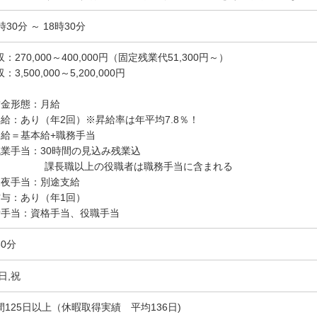
時30分 ～ 18時30分
：270,000～400,000円（固定残業代51,300円～）
：3,500,000～5,200,000円
賃金形態：月給
昇給：あり（年2回）※昇給率は年平均7.8％！
月給＝基本給+職務手当
残業手当：30時間の見込み残業込
長職以上の役職者は職務手当に含まれる
深夜手当：別途支給
賞与：あり（年1回）
諸手当：資格手当、役職手当
60分
日,祝
間125日以上（休暇取得実績 平均136日)