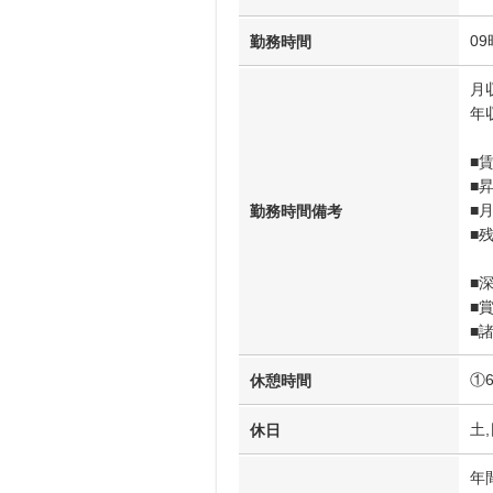
09
勤務時間
月収
年収
■
■
■
勤務時間備考
■
課
■
■
■
①
休憩時間
土,
休日
年