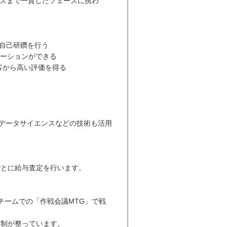
ースまで一貫したフェーズに携わ
自己研鑽を行う
ケーションができる
顧客から高い評価を得る
やデータサイエンスなどの技術も活用
！
ごとに給与査定を行います。
チームでの「作戦会議MTG」で戦
体制が整っています。