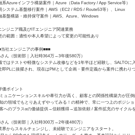
系Azureインフラ構築案件｜Azure（Data Factory / App Service等）
システム基盤移行案件｜AWS（EC2 / RDS / Route53等）、Linux
融基盤構築・維持保守案件｜AWS、Azure、Windows
Tエンジニア職及びITエンジニア関連業務
更の範囲：適性や本人希望によって変更の可能性あり
■■当社エンジニアの事例■■■
Aさん（技術部｜入社時364万→3年後580万）
職ではテストや軽微なシステム改修などを1年半ほど経験し、SALTOに
社即PLに抜擢され、現在はPMとして企画・要件定義から案件に携わり
。
評価ポイント
コミュニケーションスキルや牽引力が高く、顧客との関係性構築力が圧倒
未知の領域でもとりあえずやってみる！の精神で、常に一つ上のポジシ
顧客へのプラスαの価値提供→信頼獲得→追加依頼 / 案件拡充のサイクル
Bさん（技術部｜入社時300万→2年後480万）
業界からスキルチェンジし、未経験でエンジニアをスタート。