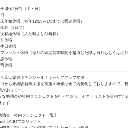
完全週休2日制（土・日）
祝日
年末年始休暇（毎年12/29～1/3までは固定休暇）
夏休み（3日間）
年次有給休暇（入社時より付与有）
特別休暇
誕生日休暇
リフレッシュ休暇（毎月の固定就業時間を超過した際は当月もしくは翌
失恋休暇
慶弔休暇
合言葉は爆発ポテンシャル！キャリアアップ支援
期目から未経験新卒採用を実施＆研修は全て内製化しておりますので、
績があります。
々な勉強会や社内プロジェクトを行っており、ゼネラリストを目指すた
きます。
勉強会・社内プロジェクト一覧】
TechLABOプロジェクト
開発工程についての講義+アプリケーション作成