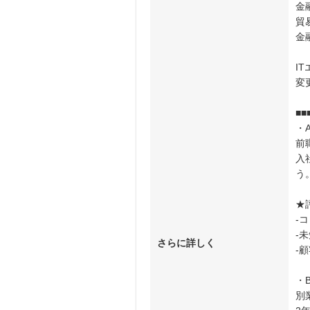
金融
貿易
金
I
変
■
・
前
入
う
★
-
-
さらに詳しく
-
・
別