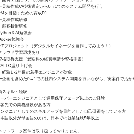
見積作成や技術選定から0→1でのシステム開発を行う
PMを目指すための育成PJ
見積作成研修
顧客折衝研修
ython＆AI勉強会
ocker勉強会
IoTプロジェクト（デジタルサイネージを自作してみよう！）
クラウド学習環境あり
資格取得支援（受験料の経費申請や資格手当）
SALTO盛り上げ会
経験1~2年目の若手エンジニアが対象
企画を含めた0→1での社内システム開発を行いながら、実案件で活か
須スキル・経験
サーバーエンジニアとして運用保守フェーズ以上のご経験
顧客先での業務経験がある方
エンジニアとしてのスキルアップを目的とした自己研鑽をしている方
日本語以外が母国語の方は、日本での就業経験5年以上
ネットワーク案件は取り扱っておりません。