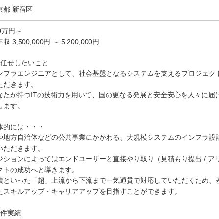
京都 新宿区
50万円～
収 3,500,000円 ～ 5,200,000円
お任せしたいこと
ンフラエンジニアとして、社会基盤となるシステムを支えるプロジェクトに、S
ただきます。
なたが持つITの技術力を用いて、国の更なる発展と安全安心を人々に届
します。
体的には・・・
や地方自治体などの公共事業にかかわる、大規模システムのインフラ設
いただきます。
ジションによってはエンドユーザーと直接やり取り（見積もり提出 / 
クトの成功へと導きます。
積といった「超」上流から下流まで一気通貫で対応していただくため、
たスキルアップ・キャリアアップを目指すことができます。
案件実績