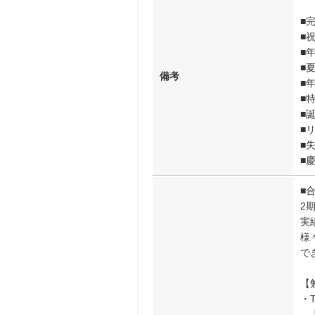
■
■
■
■
備考
■
■
■
■
■
■
■
2
実
様
で
【
・
┗