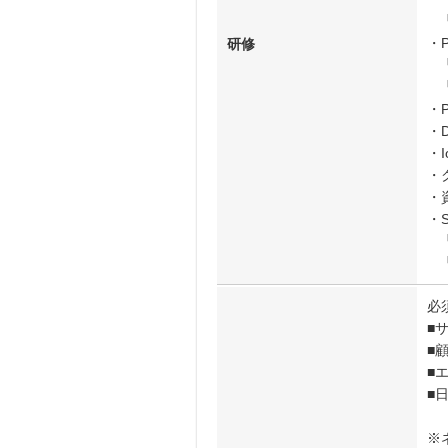
┗
・
研修
┗
┗
・P
・D
・
・
・
・
┗
┗
必
■
■
■
■
※