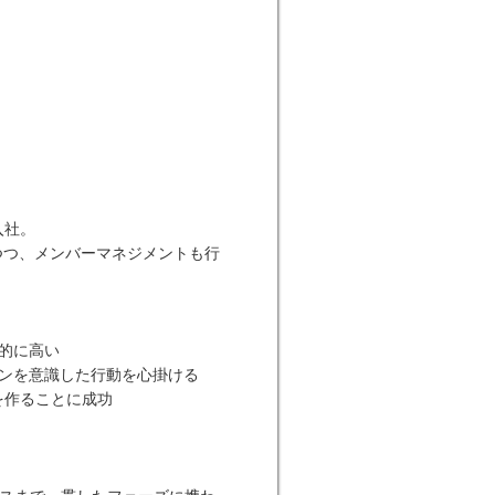
入社。
つつ、メンバーマネジメントも行
的に高い
ョンを意識した行動を心掛ける
を作ることに成功