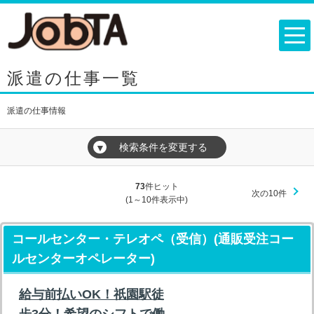
派遣の仕事一覧
派遣の仕事情報
検索条件を変更する
▼
73
件ヒット
次の10件
(1～10件表示中)
コールセンター・テレオペ（受信）(通販受注コー
ルセンターオペレーター)
給与前払いOK！祇園駅徒
歩3分！希望のシフトで働