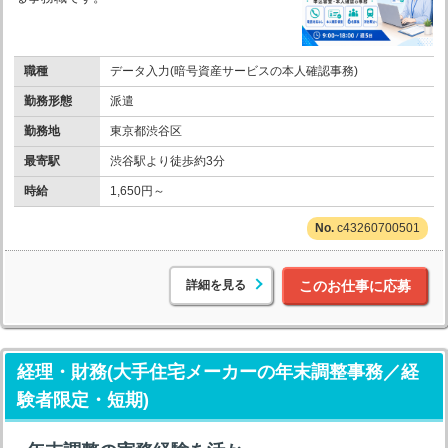
職種
データ入力(暗号資産サービスの本人確認事務)
勤務形態
派遣
勤務地
東京都渋谷区
最寄駅
渋谷駅より徒歩約3分
時給
1,650円～
c43260700501
詳細を見る
このお仕事に応募
経理・財務(大手住宅メーカーの年末調整事務／経
験者限定・短期)