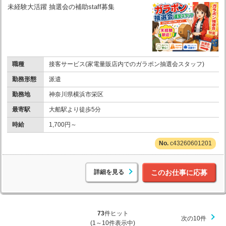
未経験大活躍 抽選会の補助staff募集
職種
接客サービス(家電量販店内でのガラポン抽選会スタッフ)
勤務形態
派遣
勤務地
神奈川県横浜市栄区
最寄駅
大船駅より徒歩5分
時給
1,700円～
c43260601201
詳細を見る
このお仕事に応募
73
件ヒット
次の10件
(1～10件表示中)