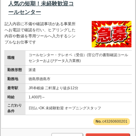
人気の短期！未経験歓迎コ
ールセンター
記入内容に不備や確認事項がある事業所
へお電話で確認を行い、ヒアリングした
内容や数値を専用ツールへ入力するシン
プルなお仕事です
コールセンター・テレオペ（受信）(官公庁の書類確認コール
職種
センターおよびデータ入力業務)
勤務形態
派遣
勤務地
徳島県徳島市
最寄駅
JR牟岐線 二軒屋より徒歩12分
時給
1,400円～
こだわり
日払いOK 未経験歓迎 オープニングスタッフ
条件
c43260600201