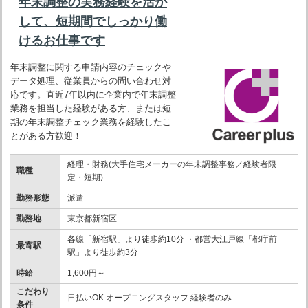
年末調整の実務経験を活か
して、短期間でしっかり働
けるお仕事です
年末調整に関する申請内容のチェックや
データ処理、従業員からの問い合わせ対
応です。直近7年以内に企業内で年末調整
業務を担当した経験がある方、または短
期の年末調整チェック業務を経験したこ
とがある方歓迎！
経理・財務(大手住宅メーカーの年末調整事務／経験者限
職種
定・短期)
勤務形態
派遣
勤務地
東京都新宿区
各線「新宿駅」より徒歩約10分 ・都営大江戸線「都庁前
最寄駅
駅」より徒歩約3分
時給
1,600円～
こだわり
日払いOK オープニングスタッフ 経験者のみ
条件