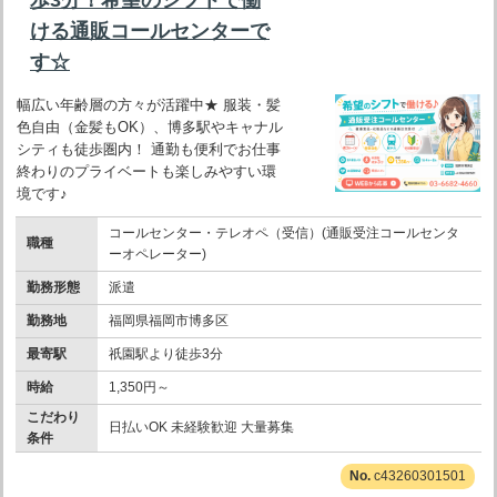
ける通販コールセンターで
す☆
幅広い年齢層の方々が活躍中★ 服装・髪
色自由（金髪もOK）、博多駅やキャナル
シティも徒歩圏内！ 通勤も便利でお仕事
終わりのプライベートも楽しみやすい環
境です♪
コールセンター・テレオペ（受信）(通販受注コールセンタ
職種
ーオペレーター)
勤務形態
派遣
勤務地
福岡県福岡市博多区
最寄駅
祇園駅より徒歩3分
時給
1,350円～
こだわり
日払いOK 未経験歓迎 大量募集
条件
c43260301501