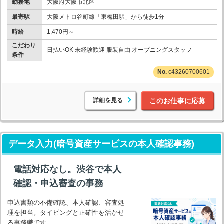
勤務地
大阪府大阪市北区
最寄駅
大阪メトロ谷町線「東梅田駅」から徒歩1分
時給
1,470円～
こだわり
日払いOK 未経験歓迎 服装自由 オープニングスタッフ
条件
c43260700601
詳細を見る
このお仕事に応募
データ入力(暗号資産サービスの本人確認事務)
電話対応なし。渋谷で本人
確認・申込審査の事務
申込書類の不備確認、本人確認、審査処
理を担当。タイピングと正確性を活かせ
る事務職です。