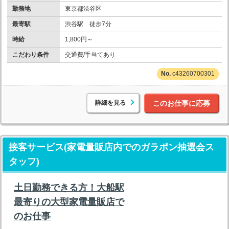
勤務地
東京都渋谷区
最寄駅
渋谷駅 徒歩7分
時給
1,800円～
こだわり条件
交通費/手当てあり
c43260700301
詳細を見る
このお仕事に応募
接客サービス(家電量販店内でのガラポン抽選会ス
タッフ)
土日勤務できる方！大船駅
最寄りの大型家電量販店で
のお仕事