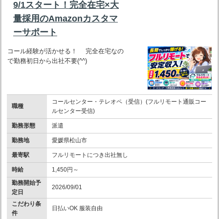
9/1スタート！完全在宅×大
量採用のAmazonカスタマ
ーサポート
コール経験が活かせる！ 完全在宅なの
で勤務初日から出社不要(^^)
コールセンター・テレオペ（受信）(フルリモート通販コー
職種
ルセンター受信)
勤務形態
派遣
勤務地
愛媛県松山市
最寄駅
フルリモートにつき出社無し
時給
1,450円～
勤務開始予
2026/09/01
定日
こだわり条
日払いOK 服装自由
件