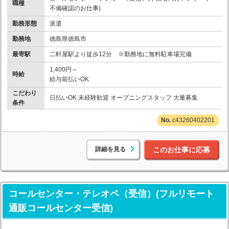
職種
不備確認のお仕事)
勤務形態
派遣
勤務地
徳島県徳島市
最寄駅
二軒屋駅より徒歩12分 ※勤務地に無料駐車場完備
1,400円～
時給
給与前払いOK
こだわり
日払いOK 未経験歓迎 オープニングスタッフ 大量募集
条件
c43260402201
詳細を見る
このお仕事に応募
コールセンター・テレオペ（受信）(フルリモート
通販コールセンター受信)