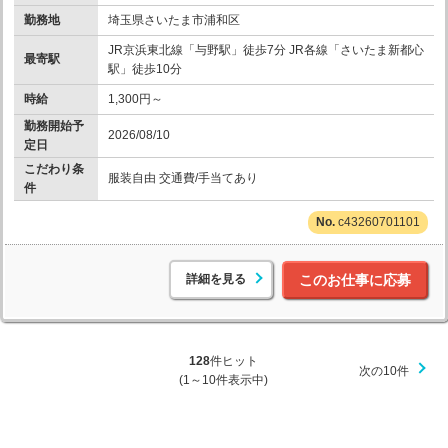
勤務地
埼玉県さいたま市浦和区
JR京浜東北線「与野駅」徒歩7分 JR各線「さいたま新都心
最寄駅
駅」徒歩10分
時給
1,300円～
勤務開始予
2026/08/10
定日
こだわり条
服装自由 交通費/手当てあり
件
c43260701101
詳細を見る
このお仕事に応募
128
件ヒット
次の10件
(1～10件表示中)