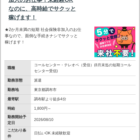
なのに、高時給でサクッと
稼げます！
★2か月未満の短期 社会保険非加入のお仕
事なので、面倒な手続きナシでサクッと
稼げます！
コールセンター・テレオペ（受信）(8月末迄の短期コール
職種
センター受信)
勤務形態
派遣
勤務地
東京都調布市
最寄駅
調布駅より徒歩4分
時給
1,800円～
勤務開始予
2026/08/10
定日
こだわり条
日払いOK 未経験歓迎
件