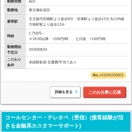
勤務形態
紹介
勤務地
東京都杉並区
京王線代田橋駅より徒歩8分・笹塚駅より徒歩12分 丸の内線
最寄駅
方南町駅より徒歩12分
1,750円～
時給
※18:00以降 +200円/時 、土日祝 +100円/時
勤務開始
2026/08/24
予定日
こだわり
未経験歓迎 交通費/手当てあり
条件
c43260200801
詳細を見る
このお仕事に応募
コールセンター・テレオペ（受信）(接客経験が活
きる金融系カスタマーサポート)