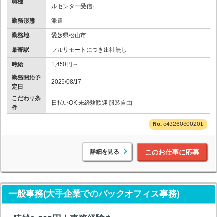
職種
ルセンター受信)
勤務形態
派遣
勤務地
愛媛県松山市
最寄駅
フルリモートにつき出社無し
時給
1,450円～
勤務開始予
2026/08/17
定日
こだわり条
日払いOK 未経験歓迎 服装自由
件
c43260800201
詳細を見る
このお仕事に応募
一般事務(大手企業でのバックオフィス事務)