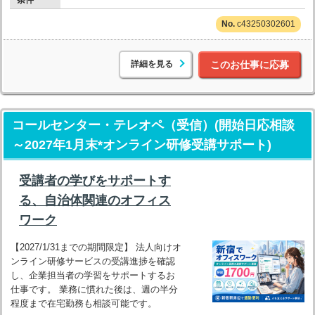
条件
c43250302601
詳細を見る
このお仕事に応募
コールセンター・テレオペ（受信）(開始日応相談
～2027年1月末*オンライン研修受講サポート)
受講者の学びをサポートす
る、自治体関連のオフィス
ワーク
【2027/1/31までの期間限定】 法人向けオ
ンライン研修サービスの受講進捗を確認
し、企業担当者の学習をサポートするお
仕事です。 業務に慣れた後は、週の半分
程度まで在宅勤務も相談可能です。