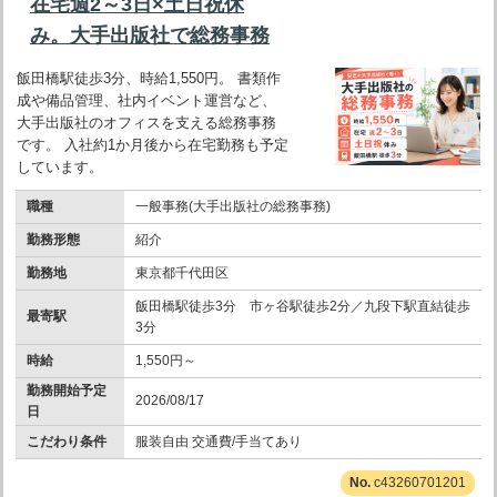
在宅週2～3日×土日祝休
み。大手出版社で総務事務
飯田橋駅徒歩3分、時給1,550円。 書類作
成や備品管理、社内イベント運営など、
大手出版社のオフィスを支える総務事務
です。 入社約1か月後から在宅勤務も予定
しています。
職種
一般事務(大手出版社の総務事務)
勤務形態
紹介
勤務地
東京都千代田区
飯田橋駅徒歩3分 市ヶ谷駅徒歩2分／九段下駅直結徒歩
最寄駅
3分
時給
1,550円～
勤務開始予定
2026/08/17
日
こだわり条件
服装自由 交通費/手当てあり
c43260701201