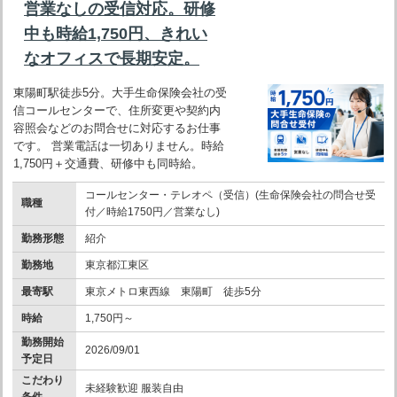
営業なしの受信対応。研修
中も時給1,750円、きれい
なオフィスで長期安定。
東陽町駅徒歩5分。大手生命保険会社の受
信コールセンターで、住所変更や契約内
容照会などのお問合せに対応するお仕事
です。 営業電話は一切ありません。時給
1,750円＋交通費、研修中も同時給。
コールセンター・テレオペ（受信）(生命保険会社の問合せ受
職種
付／時給1750円／営業なし)
勤務形態
紹介
勤務地
東京都江東区
最寄駅
東京メトロ東西線 東陽町 徒歩5分
時給
1,750円～
勤務開始
2026/09/01
予定日
こだわり
未経験歓迎 服装自由