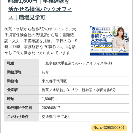
時給1,600円｜事務経験を
活かせる損保バックオフィ
ス｜職場見学可
御茶ノ水駅から徒歩3分のオフィスで、大
手損害保険会社の代理店から届く書類確
認・入力・不備確認を担当。 平日のみ・9
時～17時。事務経験やPC操作スキルを活
かして長く働きたい方に向いています。
職種
一般事務(大手企業でのバックオフィス事務)
勤務形態
紹介
勤務地
東京都千代田区
最寄駅
御茶ノ水駅徒歩3～5分、新御茶ノ水駅徒歩8分
時給
1,600円～
勤務開始予定日
2026/08/17
こだわり条件
交通費/手当てあり
c43260500301