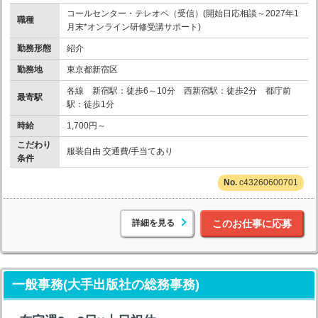
コールセンター・テレオペ（受信）(開始日応相談～2027年1
職種
月末*オンライン研修受講サポート)
勤務形態
紹介
勤務地
東京都新宿区
各線 新宿駅：徒歩6～10分 西新宿駅：徒歩2分 都庁前
最寄駅
駅：徒歩1分
時給
1,700円～
こだわり
服装自由 交通費/手当てあり
条件
c43260600701
詳細を見る
このお仕事に応募
一般事務(大手出版社の総務事務)