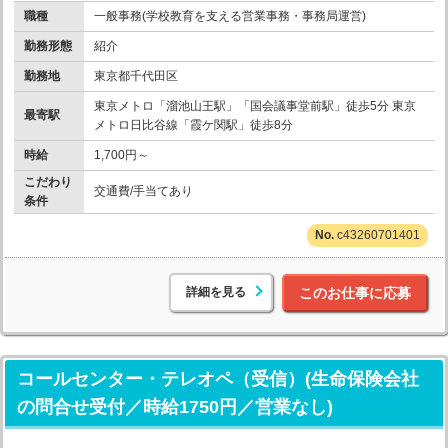
職種
一般事務(学校教育を支える営業事務・事務局運営)
勤務形態
紹介
勤務地
東京都千代田区
東京メトロ「溜池山王駅」「国会議事堂前駅」徒歩5分 東京
最寄駅
メトロ日比谷線「霞ケ関駅」徒歩8分
時給
1,700円～
こだわり
交通費/手当てあり
条件
c43260701401
詳細を見る
このお仕事に応募
コールセンター・テレオペ（受信）(生命保険会社
の問合せ受付／時給1750円／営業なし)