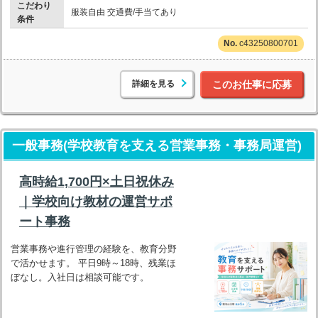
こだわり
服装自由 交通費/手当てあり
条件
c43250800701
詳細を見る
このお仕事に応募
一般事務(学校教育を支える営業事務・事務局運営)
高時給1,700円×土日祝休み
｜学校向け教材の運営サポ
ート事務
営業事務や進行管理の経験を、教育分野
で活かせます。 平日9時～18時、残業ほ
ぼなし。入社日は相談可能です。