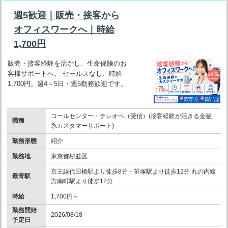
週5歓迎｜販売・接客から
オフィスワークへ｜時給
1,700円
販売・接客経験を活かし、生命保険のお
客様サポートへ。 セールスなし、時給
1,700円。週4～5日・週5勤務歓迎です。
コールセンター・テレオペ（受信）(接客経験が活きる金融
職種
系カスタマーサポート)
勤務形態
紹介
勤務地
東京都杉並区
京王線代田橋駅より徒歩8分・笹塚駅より徒歩12分 丸の内線
最寄駅
方南町駅より徒歩12分
時給
1,700円～
勤務開始
2026/08/18
予定日