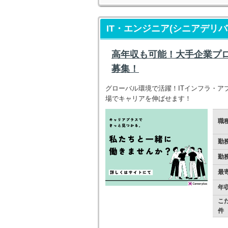
IT・エンジニア(シニアデリバ
高年収も可能！大手企業プ
募集！
グローバル環境で活躍！ITインフラ・
場でキャリアを伸ばせます！
職
勤
勤
最
年
こ
件