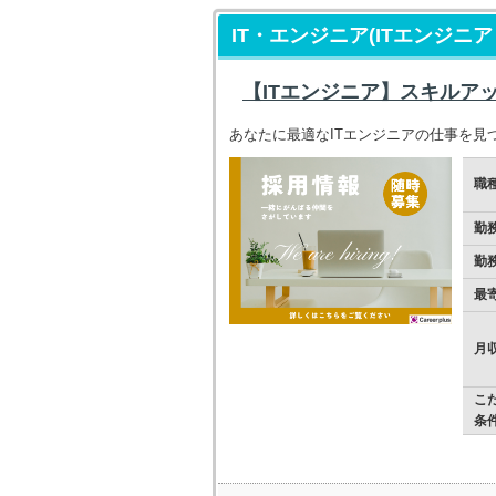
IT・エンジニア(ITエンジニ
【ITエンジニア】スキルア
あなたに最適なITエンジニアの仕事を見
職
勤
勤
最
月
こ
条