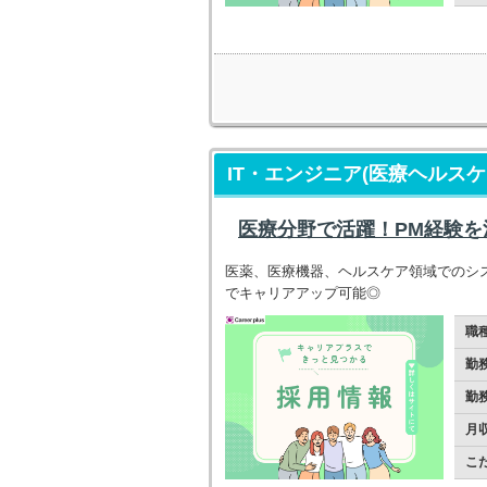
IT・エンジニア(医療ヘルスケ
医療分野で活躍！PM経験
医薬、医療機器、ヘルスケア領域でのシ
でキャリアアップ可能◎
職
勤
勤
月
こ