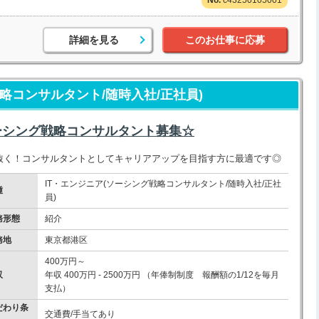
c43250105001
詳細を見る
このお仕事に応募
略コンサルタント/随時入社/正社員)
ーシング戦略コンサルタント募集☆
え抜く！コンサルタントとしてキャリアアップを目指す方に最適です◎
IT・エンジニア(ソーシング戦略コンサルタント/随時入社/正社
種
員)
務形態
紹介
務地
東京都港区
400万円～
収
年収 400万円 - 2500万円 （年俸制制度 報酬額の1/12を毎月
支払）
だわり条
交通費/手当てあり