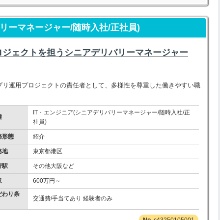
リーマネージャー/随時入社/正社員)
ロジェクトを担うシニアデリバリーマネージャー
アプリ運用プロジェクトの責任者として、多様性を尊重した働きやすい職
IT・エンジニア(シニアデリバリーマネージャー/随時入社/正
種
社員)
務形態
紹介
務地
東京都港区
寄駅
その他大阪など
収
600万円～
だわり条
交通費/手当てあり 経験者のみ