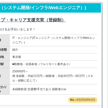
ア（システム開発/インフラ/Webエンジニア）)
ップ・キャリア支援充実（登録制）
つけるお手伝いをします！
IT・エンジニア(ITエンジニア（システム開発/インフラ/Webエン
種
ジニア）)
務形態
紹介
務地
東京都
寄駅
■勤務地：全国各地（フルリモート案件あり）
250000円～
収
例 未経験：月給23万円～/経験者：月給30万円～80万円（スキ
ル・経験に応じて）
だわり
未経験歓迎 交通費/手当てあり 経験者のみ
件
c43250404101