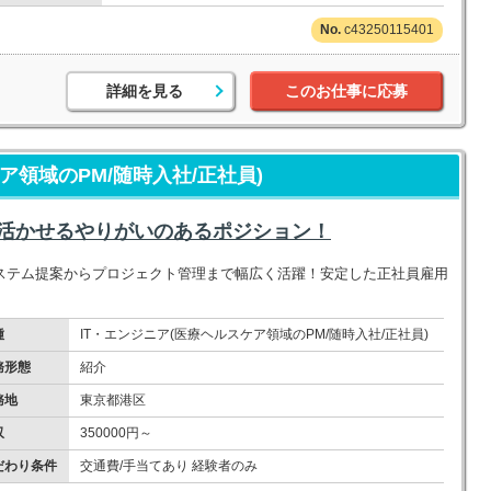
c43250115401
詳細を見る
このお仕事に応募
ア領域のPM/随時入社/正社員)
を活かせるやりがいのあるポジション！
ステム提案からプロジェクト管理まで幅広く活躍！安定した正社員雇用
種
IT・エンジニア(医療ヘルスケア領域のPM/随時入社/正社員)
務形態
紹介
務地
東京都港区
収
350000円～
だわり条件
交通費/手当てあり 経験者のみ