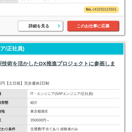
c43250115501
詳細を見る
このお仕事に応募
ア/正社員)
新技術を活かしたDX推進プロジェクトに参画しま
0万円【土日祝】完全週休2日制
種
IT・エンジニア(SAPエンジニア/正社員)
務形態
紹介
務地
東京都港区
収
350000円～
だわり条件
交通費/手当てあり 経験者のみ