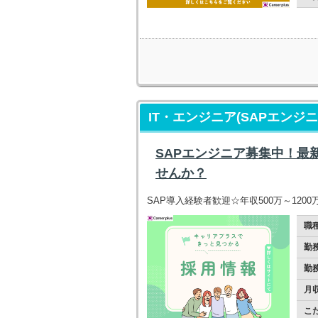
IT・エンジニア(SAPエンジニ
SAPエンジニア募集中！最
せんか？
SAP導入経験者歓迎☆年収500万～120
職
勤
勤
月
こ