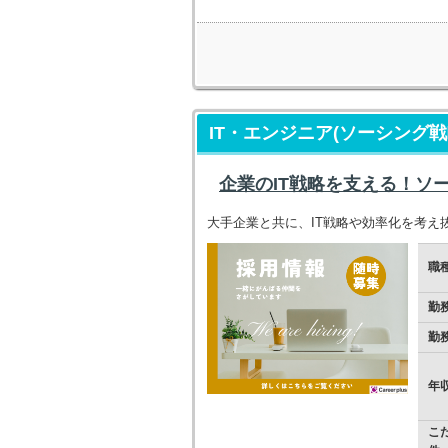
IT・エンジニア(ソーシング戦
企業のIT戦略を支える！ソ
大手企業と共に、IT戦略や効率化を考
職
勤
勤
年
こ