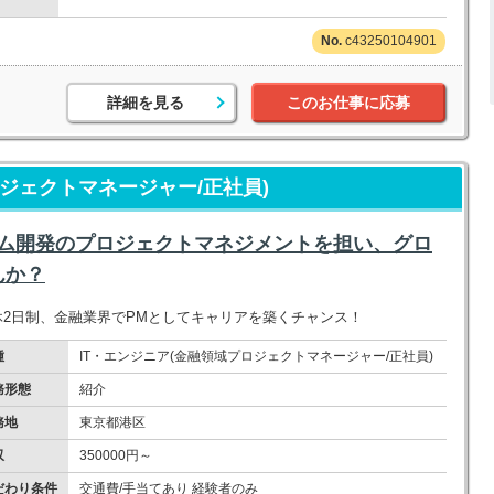
c43250104901
詳細を見る
このお仕事に応募
ロジェクトマネージャー/正社員)
テム開発のプロジェクトマネジメントを担い、グロ
んか？
週休2日制、金融業界でPMとしてキャリアを築くチャンス！
種
IT・エンジニア(金融領域プロジェクトマネージャー/正社員)
務形態
紹介
務地
東京都港区
収
350000円～
だわり条件
交通費/手当てあり 経験者のみ