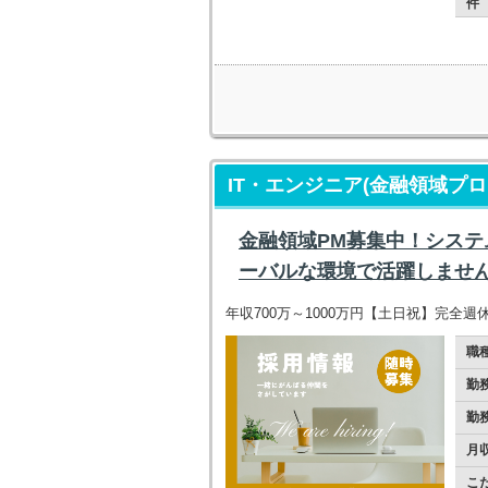
件
IT・エンジニア(金融領域プ
金融領域PM募集中！シス
ーバルな環境で活躍しませ
年収700万～1000万円【土日祝】完全
職
勤
勤
月
こ