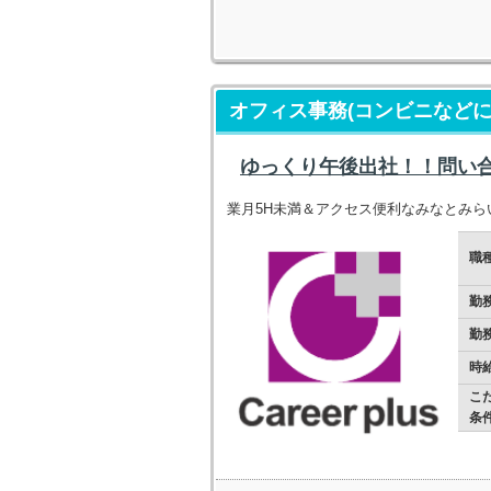
オフィス事務(コンビニなど
ゆっくり午後出社！！問い
業月5H未満＆アクセス便利なみなとみら
職
勤
勤
時
こ
条