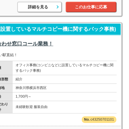
詳細を見る
このお仕事に応募
に設置しているマルチコピー機に関するバック事務)
合わせ窓口コール業務！
い駅直結！
オフィス事務(コンビニなどに設置しているマルチコピー機に関
種
するバック事務)
務形態
紹介
務地
神奈川県横浜市西区
給
1,700円～
だわり
未経験歓迎 服装自由
件
c43250701101