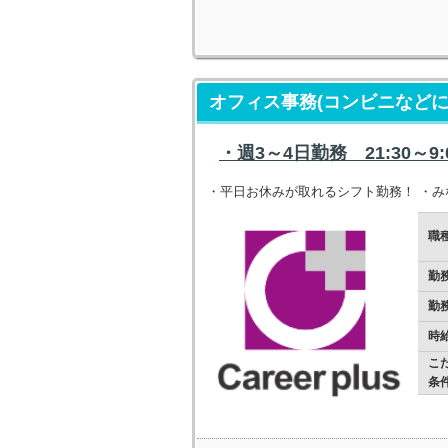
オフィス事務(コンビニなど
・週3～4日勤務 21:30～
・平日お休みが取れるシフト勤務！ ・
職
勤
勤
時
こ
条