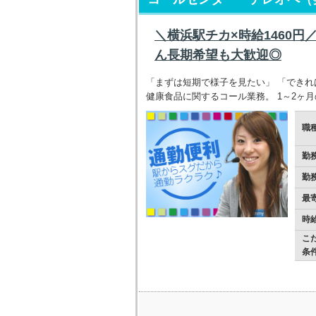
＼横浜駅チカ×時給1460円
ん長期希望も大歓迎◎
「まずは短期で様子を見たい」 「できれ
健康食品に関するコール業務。 1～2ヶ
職
勤
勤
最
時
こ
条