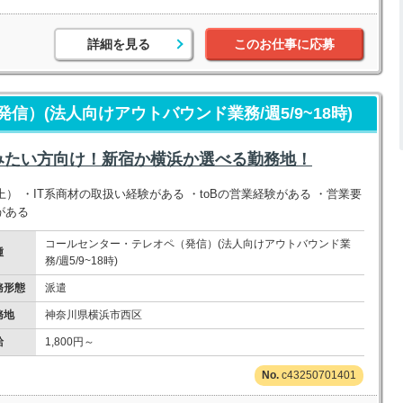
詳細を見る
このお仕事に応募
）(法人向けアウトバウンド業務/週5/9~18時)
みたい方向け！新宿か横浜か選べる勤務地！
） ・IT系商材の取扱い経験がある ・toBの営業経験がある ・営業要
がある
コールセンター・テレオペ（発信）(法人向けアウトバウンド業
種
務/週5/9~18時)
務形態
派遣
務地
神奈川県横浜市西区
給
1,800円～
c43250701401