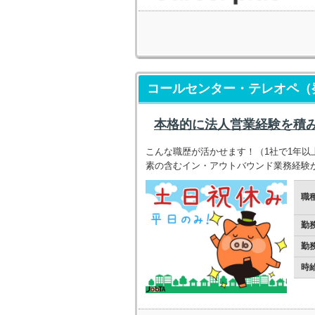
コールセンター・テレオペ（発信
本格的に法人営業経験を積
こんな職歴が活かせます！（1社で1年以上
素の含むイン・アウトバウンド業務経験
職
勤
勤
時