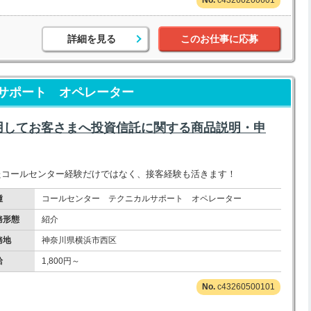
c43260200601
詳細を見る
このお仕事に応募
サポート オペレーター
用してお客さまへ投資信託に関する商品説明・申
またコールセンター経験だけではなく、接客経験も活きます！
種
コールセンター テクニカルサポート オペレーター
務形態
紹介
務地
神奈川県横浜市西区
給
1,800円～
c43260500101