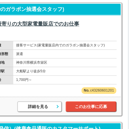
でのガラポン抽選会スタッフ)
最寄りの大型家電量販店でのお仕事
種
接客サービス(家電量販店内でのガラポン抽選会スタッフ)
務形態
派遣
務地
神奈川県横浜市栄区
寄駅
大船駅より徒歩5分
給
1,700円～
c43260601201
詳細を見る
このお仕事に応募
発信）(健康食品通販のカスタマーサポート)