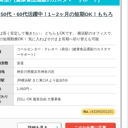
／50代・60代活躍中！1～2ヶ月の短期OK！もちろ
ば長く安定して働きたい」 どちらもOKです。 横浜駅のオフィスで、
月の短期勤務OK！ 気に入ればそのまま長期へ切り替えも可能
コールセンター・テレオペ（発信）(健康食品通販のカスタマ
種
ーサポート)
務形態
派遣
務地
神奈川県横浜市神奈川区
寄駅
JR横浜駅 きた東口A より徒歩5分
給
1,460円～
だわり
日払いOK 服装自由 大量募集
件
c43260201101
詳細を見る
このお仕事に応募