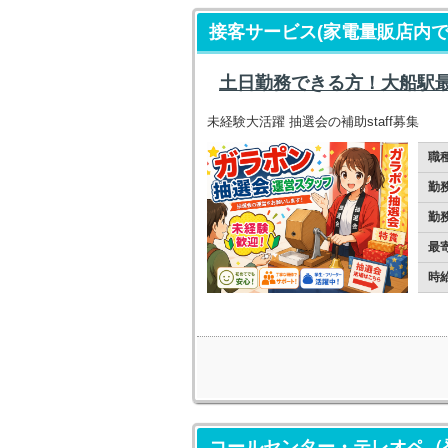
接客サービス(家電量販店内
土日勤務できる方！大船駅
未経験大活躍 抽選会の補助staff募集
職
勤
勤
最
時
コールセンター・テレオペ（