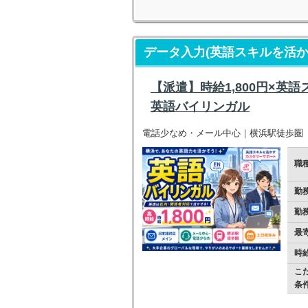
データ入力(英語スキルを活
【派遣】時給1,800円×
英語バイリンガル
電話少なめ・メール中心｜横浜駅徒歩圏
職
勤
勤
最
時
こ
条