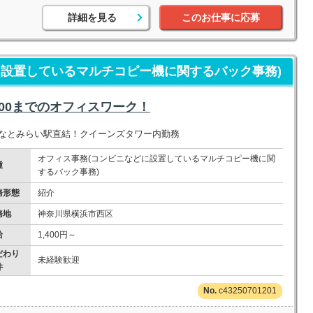
詳細を見る
このお仕事に応募
に設置しているマルチコピー機に関するバック事務)
9:00までのオフィスワーク！
みなとみらい駅直結！クイーンズタワー内勤務
オフィス事務(コンビニなどに設置しているマルチコピー機に関
種
するバック事務)
務形態
紹介
務地
神奈川県横浜市西区
給
1,400円～
だわり
未経験歓迎
件
c43250701201