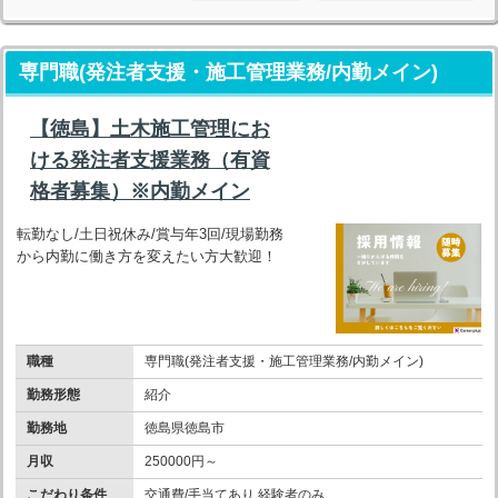
専門職(発注者支援・施工管理業務/内勤メイン)
【徳島】土木施工管理にお
ける発注者支援業務（有資
格者募集）※内勤メイン
転勤なし/土日祝休み/賞与年3回/現場勤務
から内勤に働き方を変えたい方大歓迎！
職種
専門職(発注者支援・施工管理業務/内勤メイン)
勤務形態
紹介
勤務地
徳島県徳島市
月収
250000円～
こだわり条件
交通費/手当てあり 経験者のみ