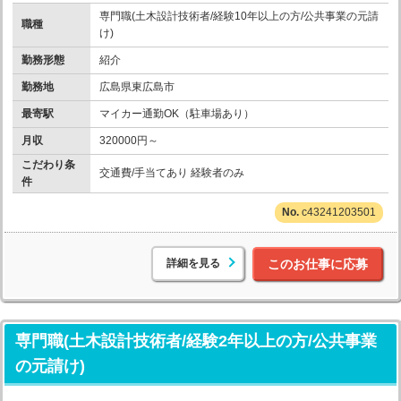
専門職(土木設計技術者/経験10年以上の方/公共事業の元請
職種
け)
勤務形態
紹介
勤務地
広島県東広島市
最寄駅
マイカー通勤OK（駐車場あり）
月収
320000円～
こだわり条
交通費/手当てあり 経験者のみ
件
c43241203501
詳細を見る
このお仕事に応募
専門職(土木設計技術者/経験2年以上の方/公共事業
の元請け)