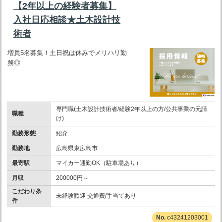
【2年以上の経験者募集】
入社日応相談★土木設計技
術者
増員5名募集！土日祝は休みでメリハリ勤
務◎
専門職(土木設計技術者/経験2年以上の方/公共事業の元請
職種
け)
勤務形態
紹介
勤務地
広島県東広島市
最寄駅
マイカー通勤OK（駐車場あり）
月収
200000円～
こだわり条
未経験歓迎 交通費/手当てあり
件
c43241203001