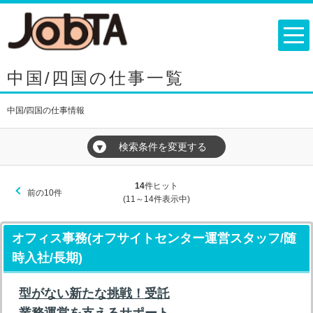
中国/四国の仕事一覧
中国/四国の仕事情報
検索条件を変更する
▼
14
件ヒット
前の10件
(11～14件表示中)
オフィス事務(オフサイトセンター運営スタッフ/随
時入社/長期)
型がない新たな挑戦！受託
業務運営を支えるサポート