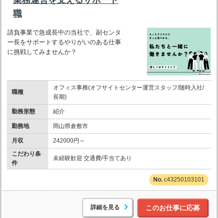
職
請負事業で急成長中の当社で、副センタ
ー長をサポートするやりがいのある仕事
に挑戦してみませんか？
オフィス事務(オフサイトセンター運営スタッフ/随時入社/
職種
長期)
勤務形態
紹介
勤務地
岡山県倉敷市
月収
242000円～
こだわり条
未経験歓迎 交通費/手当てあり
件
c43250103101
詳細を見る
このお仕事に応募