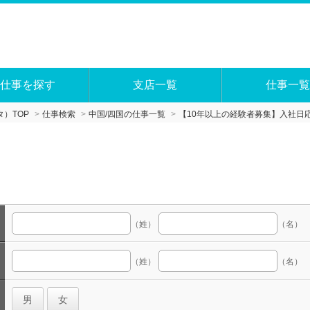
仕事を探す
支店一覧
仕事一覧
）TOP
仕事検索
中国/四国の仕事一覧
【10年以上の経験者募集】入社日
（姓）
（名）
（姓）
（名）
男
女