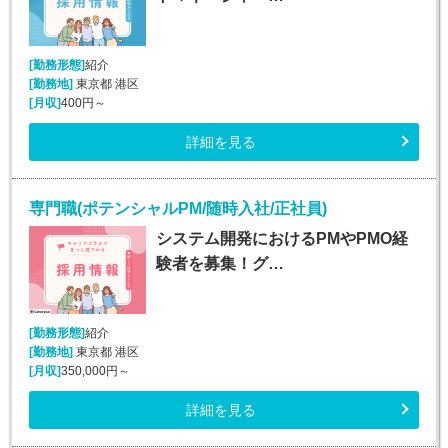
[勤務形態]
紹介
[勤務地]
東京都 港区
[月収]
400円～
詳細を見る
専門職(ポテンシャルPM/随時入社/正社員)
システム開発におけるPMやPMO経
験者を募集！グ…
[勤務形態]
紹介
[勤務地]
東京都 港区
[月収]
350,000円～
詳細を見る