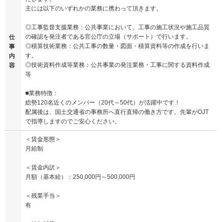
主には以下のいずれかの業務に携わって頂きます。
◎工事監督支援業務：公共事業において、工事の施工状況や施工品質
の確認を発注者である官公庁の立場（サポート）で行います。
仕
◎積算技術業務：公共工事の数量・図面・積算資料等の作成を行いま
事
す。
内
◎技術資料作成等業務：公共事業の発注業務・工事に関する資料作成
容
等
■業務特徴：
総勢120名近くのメンバー（20代～50代）が活躍中です！
配属後は、国土交通省の事務所へ直行直帰の働き方です。先輩がOJT
で指導しますのでご安心ください。
＜賃金形態＞
月給制
＜賃金内訳＞
月額（基本給）：250,000円～500,000円
＜残業手当＞
有