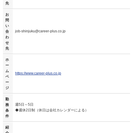
先
お
問
い
job-shinjuku@career-plus.co.jp
合
わ
せ
先
ホ
ー
ム
https://www.career-plus.co.jp
ペ
ー
ジ
勤
週5日～5日
務
◆週休2日制（休日は会社カレンダーによる）
条
件
紹