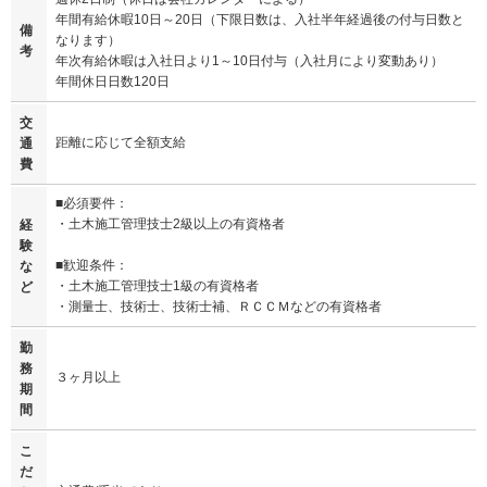
年間有給休暇10日～20日（下限日数は、入社半年経過後の付与日数と
備
なります）
考
年次有給休暇は入社日より1～10日付与（入社月により変動あり）
年間休日日数120日
交
距離に応じて全額支給
通
費
■必須要件：
・土木施工管理技士2級以上の有資格者
経
験
■歓迎条件：
な
・土木施工管理技士1級の有資格者
ど
・測量士、技術士、技術士補、ＲＣＣＭなどの有資格者
勤
務
３ヶ月以上
期
間
こ
だ