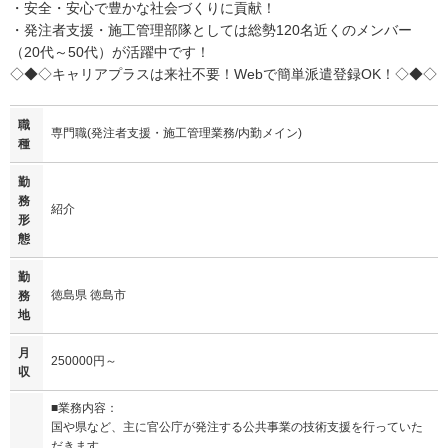
・安全・安心で豊かな社会づくりに貢献！
・発注者支援・施工管理部隊としては総勢120名近くのメンバー
（20代～50代）が活躍中です！
◇◆◇キャリアプラスは来社不要！Webで簡単派遣登録OK！◇◆◇
職
専門職(発注者支援・施工管理業務/内勤メイン)
種
勤
務
紹介
形
態
勤
徳島県 徳島市
務
地
月
250000円～
収
■業務内容：
国や県など、主に官公庁が発注する公共事業の技術支援を行っていた
だきます。