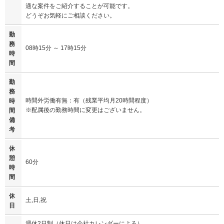
適な案件をご紹介することが可能です。
どうぞお気軽にご相談ください。
勤
務
08時15分 ～ 17時15分
時
間
勤
務
時間外労働有無：有（残業平均月20時間程度）
時
※配属後の勤務時間に変更はございません。
間
備
考
休
憩
60分
時
間
休
土,日,祝
日
週休2日制（休日は会社カレンダーによる）