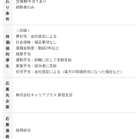
交通費/手当てあり
わ
経験者のみ
り
条
件
＜詳細＞
寮社宅：会社規定による
待
社会保険：補足事項なし
遇/
退職金制度：勤続2年以上
福
残業手当
利
通勤手当：距離に応じて全額支給
厚
家族手当：該当者に支給
生
住宅手当：会社規定による（遠方の現場担当になった場合など）
応
募
株式会社キャリアプラス 新宿支店
先
企
業
応
募
採用担当
連
絡