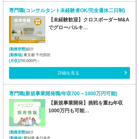
専門職(コンサルタント未経験者OK/完全週休二日制)
【未経験歓迎】クロスボーダーM&A
でグローバルキ…
[勤務形態]
紹介
[勤務地]
東京都 千代田区
[月収]
250,000円～
詳細を見る
専門職(新規事業開発職/年収700～1000万円可能)
【新規事業開発】挑戦を重ね年収
1000万円も可能…
[勤務形態]
紹介
[勤務地]
愛知県 春日井市