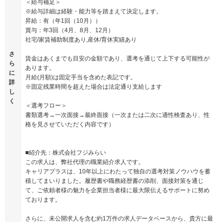
＜給与補足＞
※給与詳細は経験・能力等を踏まえて決定します。
昇給：有（年1回（10月））
賞与：年3回（4月、8月、12月）
社宅/家賃補助制度あり,産休/育休実績あり
さ
賃金はあくまでも目安の金額であり、選考を通じて上下する可能性が
ら
あります。
に
月給(月額)は固定手当を含めた表記です。
詳
※固定残業時間を超えた場合は法定通り支給します
し
く
＜選考フロー＞
書類選考→一次面接→最終面接（一次または二次に適性検査あり、性
格を見させていただく内容です）
■紹介先：株式会社フジみらい
この求人は、弊社代理の職業紹介求人です。
キャリアプラスは、10年以上にわたって独自の選考対策ノウハウを蓄
積してまいりました。履歴書や職務経歴書の添削、面接対策を通じ
て、ご依頼者様の魅力を企業担当者様に最大限伝えるサポートに努め
ております。
さらに、未公開求人を含む約1万件の求人データベースから、貴方に最