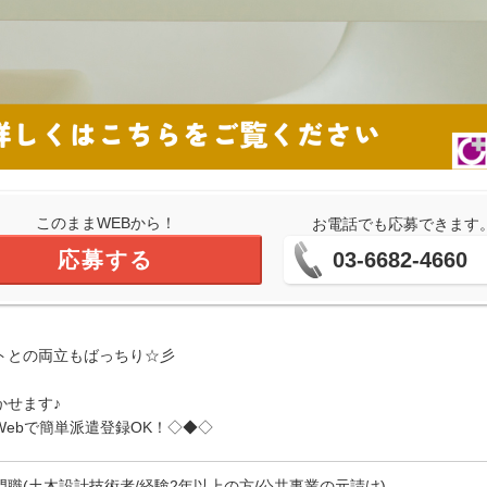
このままWEBから！
お電話でも応募できます
応募する
03-6682-4660
トとの両立もばっちり☆彡
かせます♪
ebで簡単派遣登録OK！◇◆◇
門職(土木設計技術者/経験2年以上の方/公共事業の元請け)