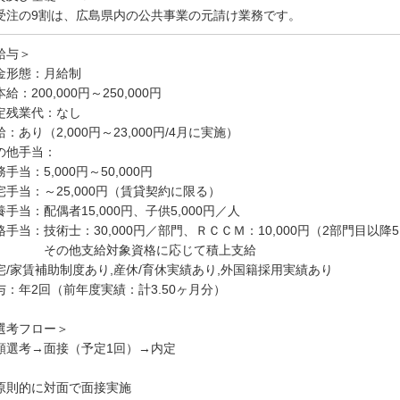
受注の9割は、広島県内の公共事業の元請け業務です。
給与＞
金形態：月給制
給：200,000円～250,000円
定残業代：なし
給：あり（2,000円～23,000円/4月に実施）
の他手当：
手当：5,000円～50,000円
宅手当：～25,000円（賃貸契約に限る）
養手当：配偶者15,000円、子供5,000円／人
格手当：技術士：30,000円／部門、ＲＣＣＭ：10,000円（2部門目以降5
の他支給対象資格に応じて積上支給
宅/家賃補助制度あり,産休/育休実績あり,外国籍採用実績あり
与：年2回（前年度実績：計3.50ヶ月分）
選考フロー＞
類選考→面接（予定1回）→内定
原則的に対面で面接実施