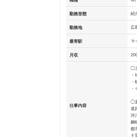
職種
紹
勤務形態
広
勤務地
マ
最寄駅
20
月収
◯
・
・
・
◯
仕事内容
道
河
鋼
都
土