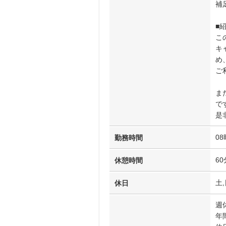
補
■
こ
キ
め
ご
ま
で
是
08
勤務時間
60
休憩時間
土,
休日
週
年