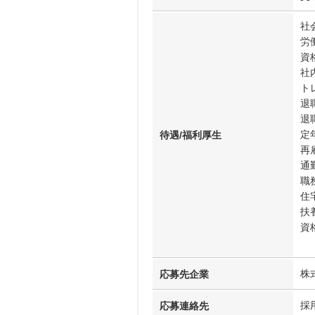
社
労
資
社
ト
退
退
定
待遇/福利厚生
再
通
職
住
扶
資
そ
株
応募先企業
採
応募連絡先