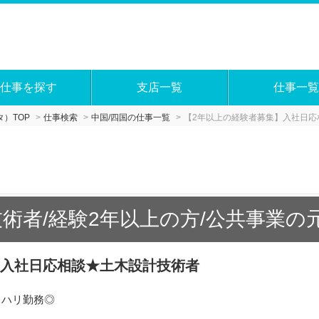
仕事を探す
支店一覧
仕事一覧
）TOP
仕事検索
中国/四国の仕事一覧
【2年以上の経験者募集】入社日応
術者/経験2年以上の方/公共事業の
】入社日応相談★土木設計技術者
リハリ勤務◎