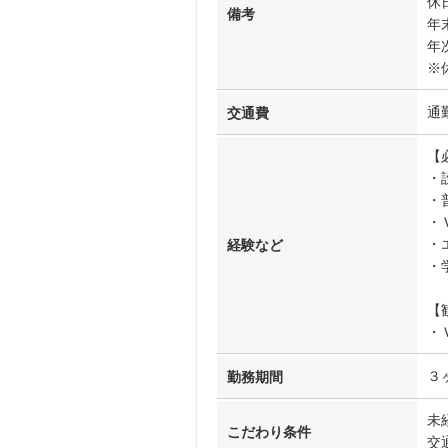
休
備考
年
年
※
通
交通費
【
・
・
・
・
経験など
・
【
・
３
勤務期間
未
こだわり条件
交