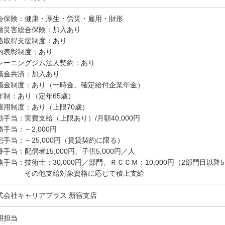
会保険：健康・厚生・労災・雇用・財形
働災害総合保険：加入あり
格取得支援制度：あり
内表彰制度：あり
レーニングジム法人契約：あり
職金共済：加入あり
職金制度：あり（一時金、確定給付企業年金）
年制：あり（定年65歳）
雇用制度：あり（上限70歳）
勤手当：実費支給（上限あり）/月額40,000円
務手当：～2,000円
宅手当：～25,000円（賃貸契約に限る）
養手当：配偶者15,000円、子供5,000円／人
格手当：技術士：30,000円／部門、ＲＣＣＭ：10,000円（2部門目以降5
の他支給対象資格に応じて積上支給
式会社キャリアプラス 新宿支店
用担当