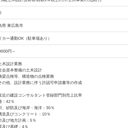
介
島県 東広島市
イカー通勤OK（駐車場あり）
0000円～
土木設計業務
社会資本整備の土木設計
橋梁点検等、構造物の点検業務
その他、設計業務に伴う許認可申請書等の作成
直近の建設コンサルタント登録部門別売上比率
路：42％
川、砂防及び海岸・海洋：30％
構造及びコンクリート：10％
市及び地方計画：5％
質及び基礎：4％