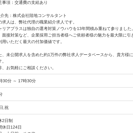
足事項：交通費の支給あり
紹介先：株式会社陸地コンサルタント
の求人は、弊社代理の職業紹介求人です。
ャリアプラスは独自の選考対策ノウハウを13年間積み重ねて参りました
、面接対策など、企業採用ご担当者様へご依頼者様の魅力を最大限に引
利用いただく最大の付加価値です。
た、未公開求人を含めた約1万件の弊社求人データベースから、貴方様
す。
非、お気軽にご相談ください。
時30分 ～ 17時30分
分
日,祝
休2日制
間休日124日