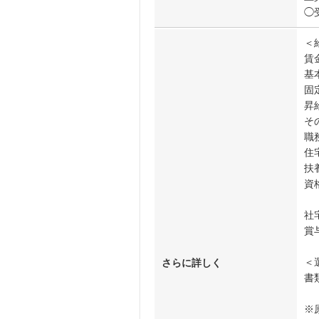
◯
＜
賃
基本
固
昇
そ
職務
住
扶
資
そ
社
賞
＜
さらに詳しく
書
※