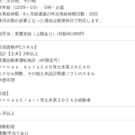
日：土日祝、その他
末年始（12/29～1/3）、GW・お盆
次有給休暇：6ヶ月経過後の年次有給休暇日数：10日
休日出勤が必要となった場合は振替休日で対応します。
勤手当：実費支給（上限あり）/月額40,000円
必須資格/PCスキル】
設計【土木】2年以上
普通自動車運転免許（AT限定可）
Ｖーｎａｓ、ＡｕｔｏＣＡＤ等土木系２ＤＣＡＤ
エクセル関数、その他土木設計関連ソフトのスキル
学歴不問
歓迎】
ＶーｎａｓＣｌａｉｒ等土木系３ＤＣＡＤ経験者
ヶ月以上
経験歓迎
通費/手当てあり