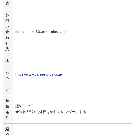
先
お
問
い
job-shinjuku@career-plus.co.jp
合
わ
せ
先
ホ
ー
ム
https://www.career-plus.co.jp
ペ
ー
ジ
勤
週5日～5日
務
◆週休2日制（休日は会社カレンダーによる）
条
件
紹