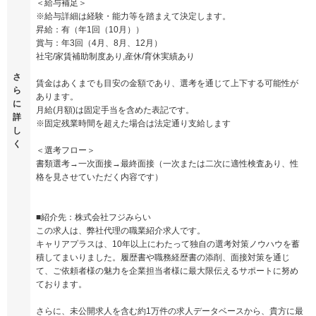
＜給与補足＞
※給与詳細は経験・能力等を踏まえて決定します。
昇給：有（年1回（10月））
賞与：年3回（4月、8月、12月）
社宅/家賃補助制度あり,産休/育休実績あり
さ
賃金はあくまでも目安の金額であり、選考を通じて上下する可能性が
ら
あります。
に
月給(月額)は固定手当を含めた表記です。
詳
※固定残業時間を超えた場合は法定通り支給します
し
く
＜選考フロー＞
書類選考→一次面接→最終面接（一次または二次に適性検査あり、性
格を見させていただく内容です）
■紹介先：株式会社フジみらい
この求人は、弊社代理の職業紹介求人です。
キャリアプラスは、10年以上にわたって独自の選考対策ノウハウを蓄
積してまいりました。履歴書や職務経歴書の添削、面接対策を通じ
て、ご依頼者様の魅力を企業担当者様に最大限伝えるサポートに努め
ております。
さらに、未公開求人を含む約1万件の求人データベースから、貴方に最