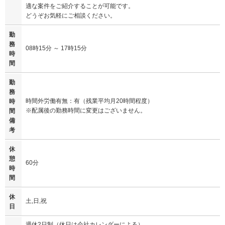
適な案件をご紹介することが可能です。
どうぞお気軽にご相談ください。
勤
務
08時15分 ～ 17時15分
時
間
勤
務
時間外労働有無：有（残業平均月20時間程度）
時
※配属後の勤務時間に変更はございません。
間
備
考
休
憩
60分
時
間
休
土,日,祝
日
週休2日制（休日は会社カレンダーによる）