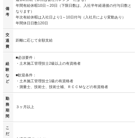
年間有給休暇10日～20日（下限日数は、入社半年経過後の付与日数と
備
なります）
考
年次有給休暇は入社日より1～10日付与（入社月により変動あり）
年間休日日数120日
交
距離に応じて全額支給
通
費
■必須要件：
・土木施工管理技士2級以上の有資格者
経
験
■歓迎条件：
な
・土木施工管理技士1級の有資格者
ど
・測量士、技術士、技術士補、ＲＣＣＭなどの有資格者
勤
務
３ヶ月以上
期
間
こ
だ