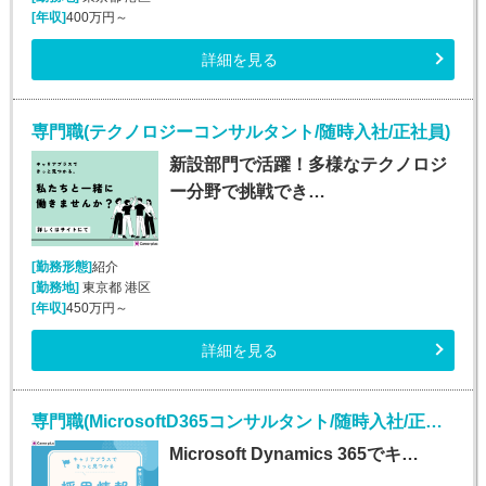
[年収]
400万円～
詳細を見る
専門職(テクノロジーコンサルタント/随時入社/正社員)
新設部門で活躍！多様なテクノロジ
ー分野で挑戦でき…
[勤務形態]
紹介
[勤務地]
東京都 港区
[年収]
450万円～
詳細を見る
専門職(MicrosoftD365コンサルタント/随時入社/正社員)
Microsoft Dynamics 365でキ…