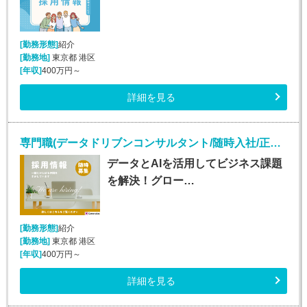
[勤務形態]
紹介
[勤務地]
東京都 港区
[年収]
400万円～
詳細を見る
専門職(データドリブンコンサルタント/随時入社/正社員)
データとAIを活用してビジネス課題
を解決！グロー…
[勤務形態]
紹介
[勤務地]
東京都 港区
[年収]
400万円～
詳細を見る