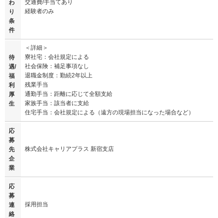
交通費/手当てあり
わ
経験者のみ
り
条
件
＜詳細＞
寮社宅：会社規定による
待
社会保険：補足事項なし
遇/
退職金制度：勤続2年以上
福
残業手当
利
通勤手当：距離に応じて全額支給
厚
家族手当：該当者に支給
生
住宅手当：会社規定による（遠方の現場担当になった場合など）
応
募
株式会社キャリアプラス 新宿支店
先
企
業
応
募
採用担当
連
絡