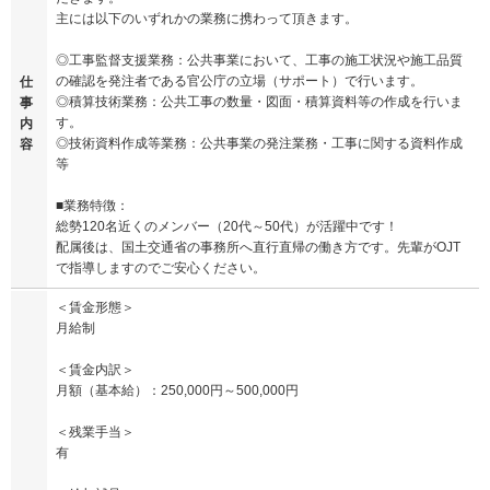
主には以下のいずれかの業務に携わって頂きます。
◎工事監督支援業務：公共事業において、工事の施工状況や施工品質
の確認を発注者である官公庁の立場（サポート）で行います。
仕
◎積算技術業務：公共工事の数量・図面・積算資料等の作成を行いま
事
す。
内
◎技術資料作成等業務：公共事業の発注業務・工事に関する資料作成
容
等
■業務特徴：
総勢120名近くのメンバー（20代～50代）が活躍中です！
配属後は、国土交通省の事務所へ直行直帰の働き方です。先輩がOJT
で指導しますのでご安心ください。
＜賃金形態＞
月給制
＜賃金内訳＞
月額（基本給）：250,000円～500,000円
＜残業手当＞
有