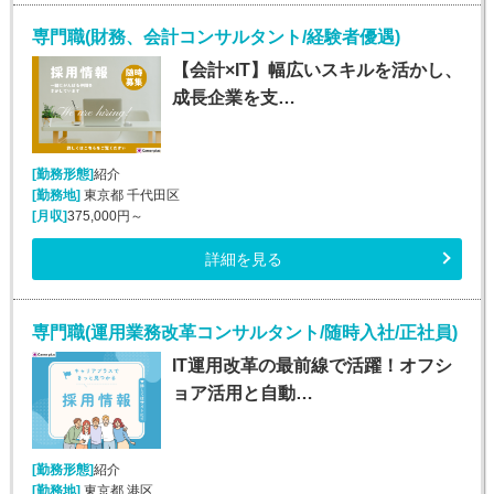
専門職(財務、会計コンサルタント/経験者優遇)
【会計×IT】幅広いスキルを活かし、
成長企業を支…
[勤務形態]
紹介
[勤務地]
東京都 千代田区
[月収]
375,000円～
詳細を見る
専門職(運用業務改革コンサルタント/随時入社/正社員)
IT運用改革の最前線で活躍！オフシ
ョア活用と自動…
[勤務形態]
紹介
[勤務地]
東京都 港区