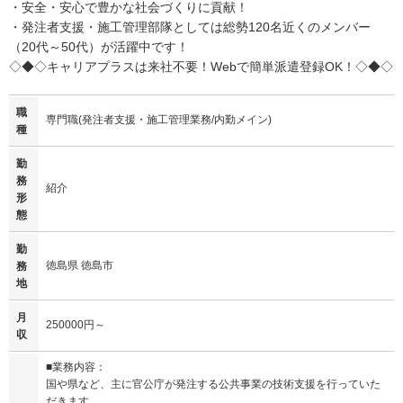
・安全・安心で豊かな社会づくりに貢献！
・発注者支援・施工管理部隊としては総勢120名近くのメンバー
（20代～50代）が活躍中です！
◇◆◇キャリアプラスは来社不要！Webで簡単派遣登録OK！◇◆◇
職
専門職(発注者支援・施工管理業務/内勤メイン)
種
勤
務
紹介
形
態
勤
徳島県 徳島市
務
地
月
250000円～
収
■業務内容：
国や県など、主に官公庁が発注する公共事業の技術支援を行っていた
だきます。