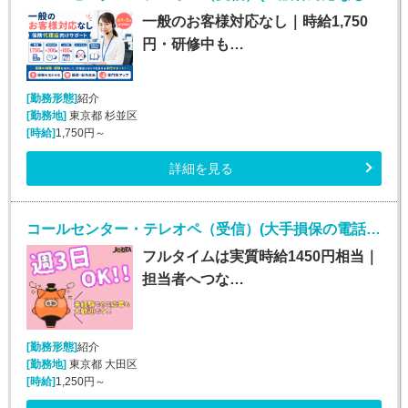
一般のお客様対応なし｜時給1,750
円・研修中も…
[勤務形態]
紹介
[勤務地]
東京都 杉並区
[時給]
1,750円～
詳細を見る
コールセンター・テレオペ（受信）(大手損保の電話取次ぎ｜土日祝休み*契約社員)
フルタイムは実質時給1450円相当｜
担当者へつな…
[勤務形態]
紹介
[勤務地]
東京都 大田区
[時給]
1,250円～