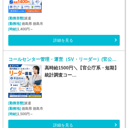
[勤務形態]
派遣
[勤務地]
徳島県 徳島市
[時給]
1,400円～
詳細を見る
コールセンター管理・運営（SV・リーダー）(官公庁関連の確認電話・データ入力業務リーダー（管理者）)
高時給1500円＼【官公庁系・短期】
統計調査コー…
[勤務形態]
派遣
[勤務地]
徳島県 徳島市
[時給]
1,500円～
詳細を見る