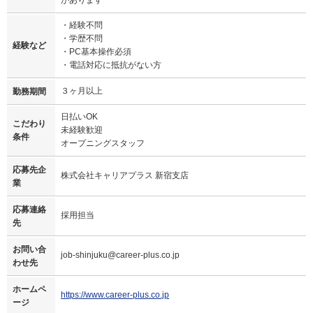
・経験不問
・学歴不問
経験など
・PC基本操作必須
・電話対応に抵抗がない方
３ヶ月以上
勤務期間
日払いOK
こだわり
未経験歓迎
条件
オープニングスタッフ
応募先企
株式会社キャリアプラス 新宿支店
業
応募連絡
採用担当
先
お問い合
job-shinjuku@career-plus.co.jp
わせ先
ホームペ
https://www.career-plus.co.jp
ージ