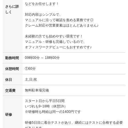
などをお任せします！
さらに詳
しく
対応内容はシンプルで、
マニュアルに沿って確認を進める業務です◎
クレーム対応や営業要素はほとんどありません♪
未経験の方でも始めやすい環境です！
マニュアル・研修も完備しているので、
オフィスワークデビューにもおすすめです♪
09時00分 ～ 18時00分
勤務時間
①60分
休憩時間
土,日,祝
休日
無料駐車場完備
交通費
スタート日から平日5日間
いづれも9ｰ18時（休憩1h）
※研修時も時給は同一の1400円です
研修
研修5日目に着台テストがあり、継続にはテストに合格する必要
があります