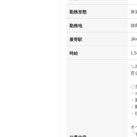
派
勤務形態
徳
勤務地
J
最寄駅
1,
時給
＼
官
〇
・
・
・
・
オ
「