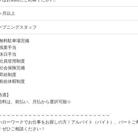
ヶ月以上
ープニングスタッフ
 無料駐車場完備
 残業手当
 休日手当
 社員登用制度
 社会保険完備
 昇給制度
 有給休暇制度
待遇】
給料は、前払い、月払から選択可能☆
～～～～～～～～～～～～～～～～～～～～～～～～～～
ハローワークでお仕事をお探しの方！アルバイト（バイト）、パートご
！ぜひご相談ください！