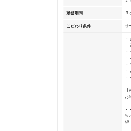
３
勤務期間
オ
こだわり条件
・
・
・
・
・
・
・
【
お
～
※
望