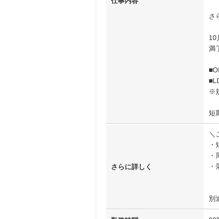
仕事内容
さ
1
満
■
■
※
短
＼
・
・
・
さらに詳しく
別