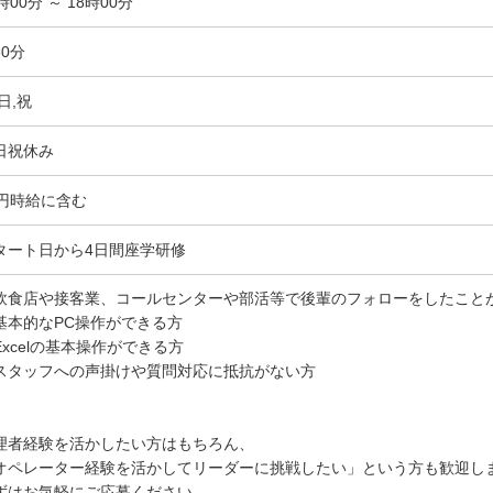
時00分 ～ 18時00分
60分
日,祝
日祝休み
9円時給に含む
タート日から4日間座学研修
飲食店や接客業、コールセンターや部活等で後輩のフォローをしたこと
基本的なPC操作ができる方
Excelの基本操作ができる方
スタッフへの声掛けや質問対応に抵抗がない方
理者経験を活かしたい方はもちろん、
オペレーター経験を活かしてリーダーに挑戦したい」という方も歓迎し
ずはお気軽にご応募ください。