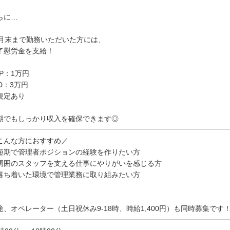
らに…
0月末まで勤務いただいた方には、
了慰労金を支給！
OP：1万円
LD：3万円
規定あり
期でもしっかり収入を確保できます◎
こんな方におすすめ／
短期で管理者ポジションの経験を作りたい方
周囲のスタッフを支える仕事にやりがいを感じる方
落ち着いた環境で管理業務に取り組みたい方
途、オペレーター（土日祝休み9-18時、時給1,400円）も同時募集です