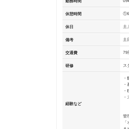
09
勤務時間
①
休憩時間
土,
休日
土
備考
7
交通費
ス
研修
・
・
・
・
経験など
管
「
ま