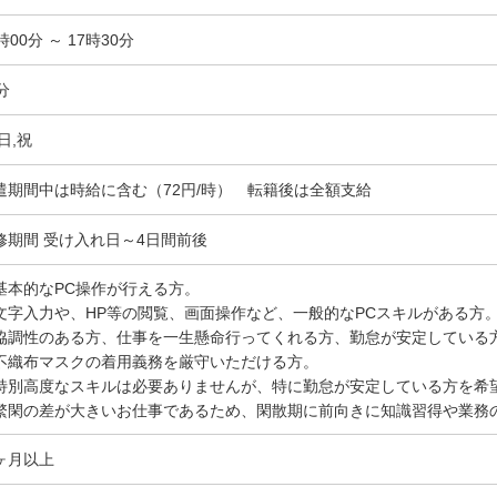
時00分 ～ 17時30分
分
日,祝
遣期間中は時給に含む（72円/時） 転籍後は全額支給
修期間 受け入れ日～4日間前後
基本的なPC操作が行える方。
文字入力や、HP等の閲覧、画面操作など、一般的なPCスキルがある方
協調性のある方、仕事を一生懸命行ってくれる方、勤怠が安定している
不織布マスクの着用義務を厳守いただける方。
特別高度なスキルは必要ありませんが、特に勤怠が安定している方を希
繁閑の差が大きいお仕事であるため、閑散期に前向きに知識習得や業務
ヶ月以上