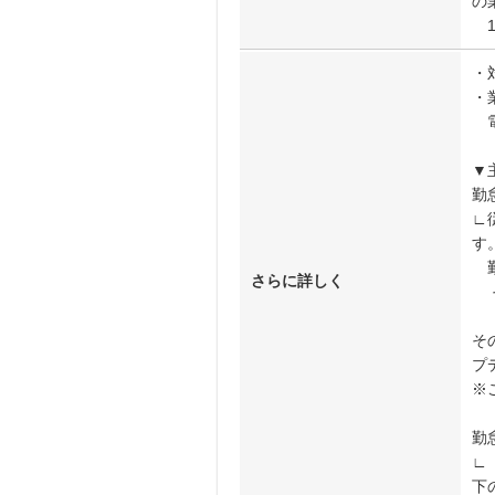
の
1
・
・
電
▼
勤
∟
す
勤
さらに詳しく
そ
そ
プ
※
勤
∟
下