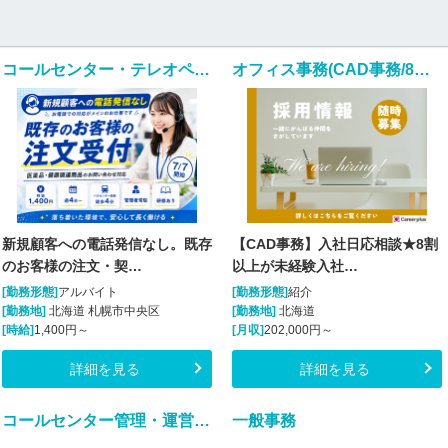
コールセンター・テレオペ（受信）(7/7開始｜医薬品通販の注文・契約サポート｜週4日～)
オフィス事務(CAD事務/8割以上が未経験入社/完全週休2日)
新規顧客への電話発信なし。既存
【CAD事務】入社日応相談★8割
のお客様の注文・契…
以上が未経験入社…
[勤務形態]
アルバイト
[勤務形態]
紹介
[勤務地]
北海道 札幌市中央区
[勤務地]
北海道
[時給]
1,400円～
[月収]
202,000円～
詳細を見る
詳細を見る
コールセンター管理・運営（SV・リーダー）(勤怠管理システムヘルプデスク)
一般事務