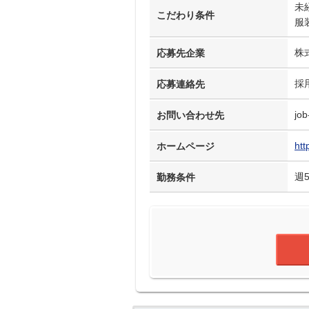
未
こだわり条件
服
株
応募先企業
採
応募連絡先
job
お問い合わせ先
htt
ホームページ
週
勤務条件