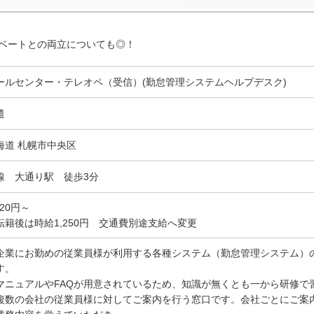
イベートとの両立についても◎！
ールセンター・テレオペ（受信）(勤怠管理システムヘルプデスク)
遣
海道 札幌市中央区
線 大通り駅 徒歩3分
220円～
転籍後は時給1,250円 交通費別途支給へ変更
企業にお勤めの従業員様が利用する各種システム（勤怠管理システム）
す。
マニュアルやFAQが用意されているため、知識が無くとも一から研修で
複数の会社の従業員様に対してご案内を行う窓口です。会社ごとにご案