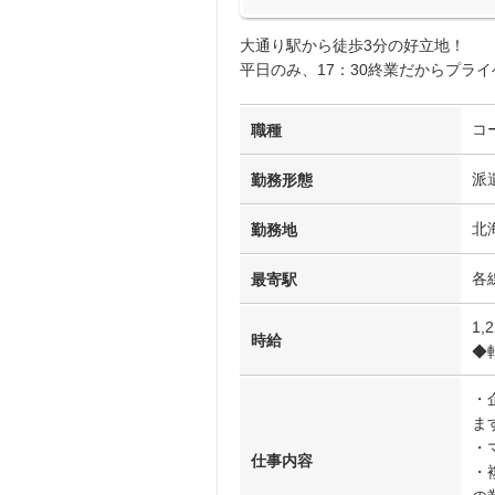
大通り駅から徒歩3分の好立地！
平日のみ、17：30終業だからプラ
コ
職種
派
勤務形態
北
勤務地
各
最寄駅
1,
時給
◆
・
ま
・
仕事内容
・