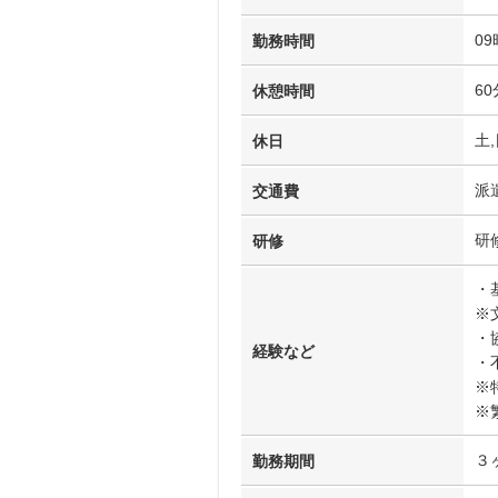
09
勤務時間
60
休憩時間
土,
休日
派
交通費
研
研修
・
※
・
経験など
・
※
※
３
勤務期間