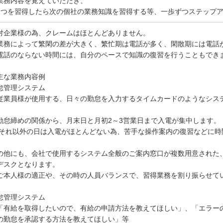
業務内容を覚えていただき、
つを習得したら次の個社の業務知識を習得する等、一歩ずつステップア
対企業様の為、クレームはほとんどありません。
業務によって繁閑の差が大きく、繁忙期は電話が多く、閑散期には電話
話のならない時間には、自分のペースで知識の復習を行うこともでき
主な業務内容例
怠管理システム
従業員様が使用する、日々の勤怠を入力するタイムカードのようなシス
。
怠締めの関係から、月末日と月初2～3営業日まで入電が集中します。
れ以外の日は入電がほとんどない為、苦手な操作案内の復習などに時
の他にも、会社で使用するシステム全般のご案内窓口が複数用意された
デスクとなります。
ご本人様の適正や、その時の人員バランスで、習得業務を割り振らせて
怠管理システム
「有給を取得したいので、有給の申請方法を教えてほしい」、「エラー
の勤怠を承認する方法を教えてほしい」等