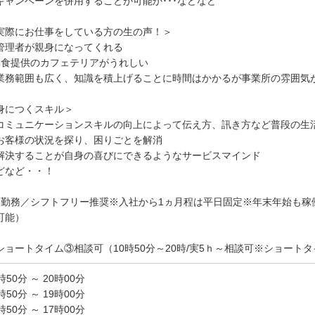
キャンペーンを併用することが可能か･･･などなど
実際にお仕事をしている方の生の声！＞
管理者が親身になってくれる
3食提供のカフェテリアがうれしい
業務範囲も広く、知識を積上げることに時間はかかるが事業所の雰囲気
身につくスキル＞
コミュニケーションスキルの向上によって伝え方、訊き方など普段の生
お客様の状況を探り、困りごとを解消
解決することが自身の喜びにできるようなサービスマインド
どなど・・！
5勤務／シフトフリー推奨※入社から1ヵ月程は平日固定※年末年始も稼
可能）
ショートタイム③相談可（10時50分～20時/実5ｈ～相談可※ショート
時50分 ～ 20時00分
時50分 ～ 19時00分
時50分 ～ 17時00分