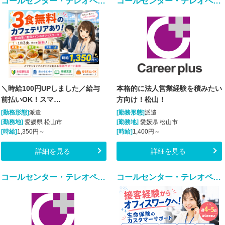
コールセンター・テレオペ（受信）(スマホショップスタッフの電話サポート)
コールセンター・テレオペ（発信）(法人向けアウトバウンド業務/週5/9~18時)
＼時給100円UPしました／給与
本格的に法人営業経験を積みたい
前払いOK！スマ…
方向け！松山！
[勤務形態]
派遣
[勤務形態]
派遣
[勤務地]
愛媛県 松山市
[勤務地]
愛媛県 松山市
[時給]
1,350円～
[時給]
1,400円～
詳細を見る
詳細を見る
コールセンター・テレオペ（受信）(生活支援に関する問合せ窓口/平日のみ)
コールセンター・テレオペ（受信）(接客経験が活きる金融系カスタマーサポート)