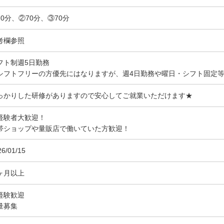
70分、②70分、③70分
考欄参照
フト制週5日勤務
シフトフリーの方優先にはなりますが、週4日勤務や曜日・シフト固定
っかりした研修がありますので安心してご就業いただけます★
経験者大歓迎！
帯ショップや量販店で働いていた方歓迎！
26/01/15
ヶ月以上
経験歓迎
量募集