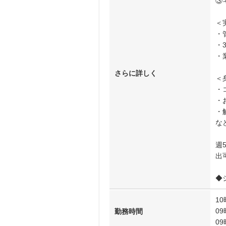
③
＜
・
・
・
さらに詳しく
＜
・
・
・
な
週
出
◆
10
09
勤務時間
09