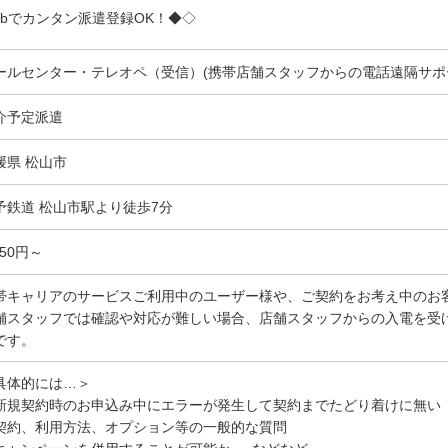
bでカンタン派遣登録OK！◆◇
ールセンター・テレオペ（受信）(携帯店舗スタッフからの電話遠隔サポ
介予定派遣
媛県 松山市
予鉄道 松山市駅より徒歩7分
250円～
帯キャリアのサービスご利用中のユーザー様や、ご契約をお考え中のお
舗スタッフでは確認や対応が難しい場合、店舗スタッフからの入電を受
です。
具体的には…＞
新規契約時のお申込み中にエラーが発生して契約までたどり着けに無い
契約、利用方法、オプション等の一般的な質問