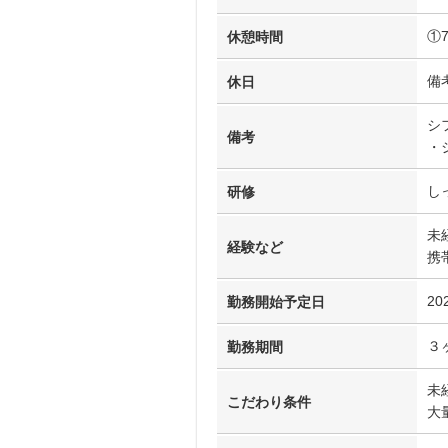
①
休憩時間
備
休日
シ
備考
・
し
研修
未
経験など
携
20
勤務開始予定日
３
勤務期間
未
こだわり条件
大