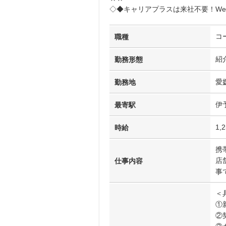
◇◆キャリアプラスは来社不要！We
コ
職種
紹
勤務形態
愛
勤務地
伊
最寄駅
1,
時給
携
店
仕事内容
事
＜
①
②