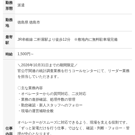
勤務
派遣
形態
勤務
徳島県 徳島市
地
最寄
JR牟岐線 二軒屋駅より徒歩12分 ※敷地内に無料駐車場完備
駅
1,500円～
時給
＼2026年10月31日までの期間限定／
官公庁関連の統計調査業務を行うコールセンターにて、リーダー業務
を担当していただきます。
〇主な業務内容
・オペレーターからの質問対応、二次対応
・業務の進捗確認、処理件数の管理
・勤怠確認・新人スタッフへのフォロー
・現場の運営補助全般
オペレーターがスムーズに対応できるよう、現場を支える役割です。
「ずっと架電だけを行う仕事」ではなく、確認・判断・フォロー・管
仕事
理が中心となります。
内容