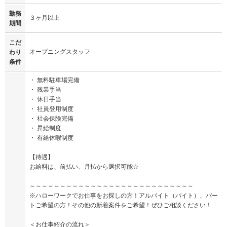
勤務
３ヶ月以上
期間
こだ
オープニングスタッフ
わり
条件
・ 無料駐車場完備
・ 残業手当
・ 休日手当
・ 社員登用制度
・ 社会保険完備
・ 昇給制度
・ 有給休暇制度
【待遇】
お給料は、前払い、月払から選択可能☆
～～～～～～～～～～～～～～～～～～～～～～～～～～～
※ハローワークでお仕事をお探しの方！アルバイト（バイト）、パー
トご希望の方！その他の新着案件をご希望！ぜひご相談ください！
＜お仕事紹介の流れ＞