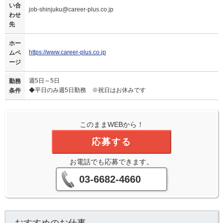
い合
job-shinjuku@career-plus.co.jp
わせ
先
ホー
https://www.career-plus.co.jp
ムペ
ージ
週5日～5日
勤務
◆平日のみ週5日勤務 ※祝日はお休みです
条件
このままWEBから！
応募する
お電話でも応募できます。
03-6682-4660
おすすめのお仕事