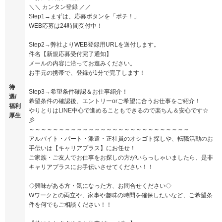
＼＼ カンタン登録 ／／
Step1→まずは、応募ボタンを「ポチ！」
WEB応募は24時間受付中！
Step2→弊社よりWEB登録用URLを送付します。
件名【新規応募受付完了通知】
メールの内容に沿ってお進みください。
お手元の携帯で、登録が1分で完了します！
待
Step3→希望条件確認＆お仕事紹介！
遇/
希望条件の確認後、エントリーorご希望に合うお仕事をご紹介！
福利
やりとりはLINE中心で進めることもできるので楽ちん＆安心です☆
厚生
彡
～～～～～～～～～～～～～～～～～～～～～～～～～～～
アルバイト・パート・派遣・正社員のオシゴト探しや、転職活動のお
手伝いは【キャリアプラス】にお任せ！
ご家族・ご友人でお仕事をお探しの方がいらっしゃいましたら、是非
キャリアプラスにお手伝いさせてください！！
◇興味がある方・気になった方、お問合せください◇
Wワークとの両立や、家事や趣味の時間を確保したいなど、ご希望条
件を何でもご相談ください！！