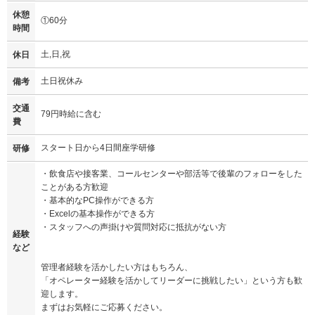
休憩
①60分
時間
土,日,祝
休日
土日祝休み
備考
交通
79円時給に含む
費
スタート日から4日間座学研修
研修
・飲食店や接客業、コールセンターや部活等で後輩のフォローをした
ことがある方歓迎
・基本的なPC操作ができる方
・Excelの基本操作ができる方
・スタッフへの声掛けや質問対応に抵抗がない方
経験
など
管理者経験を活かしたい方はもちろん、
「オペレーター経験を活かしてリーダーに挑戦したい」という方も歓
迎します。
まずはお気軽にご応募ください。