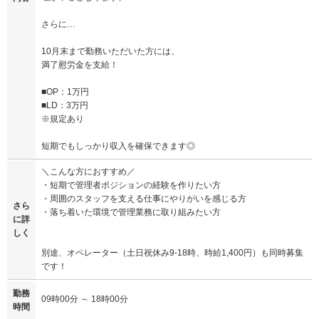
さらに…
10月末まで勤務いただいた方には、
満了慰労金を支給！
■OP：1万円
■LD：3万円
※規定あり
短期でもしっかり収入を確保できます◎
＼こんな方におすすめ／
・短期で管理者ポジションの経験を作りたい方
・周囲のスタッフを支える仕事にやりがいを感じる方
さら
・落ち着いた環境で管理業務に取り組みたい方
に詳
しく
別途、オペレーター（土日祝休み9-18時、時給1,400円）も同時募集
です！
勤務
09時00分 ～ 18時00分
時間