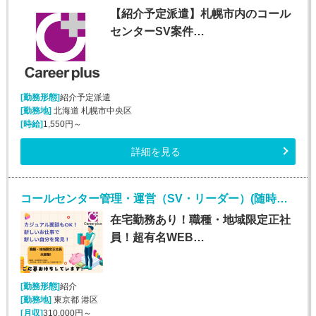
【紹介予定派遣】札幌市内のコール
センターSV案件…
[勤務形態]
紹介予定派遣
[勤務地]
北海道 札幌市中央区
[時給]
1,550円～
詳細を見る
コールセンター管理・運営（SV・リーダー）(随時～長期*限定正社員*インサイドセールストレーナー)
在宅勤務あり！職種・地域限定正社
員！超有名WEB…
[勤務形態]
紹介
[勤務地]
東京都 港区
[月収]
310,000円～