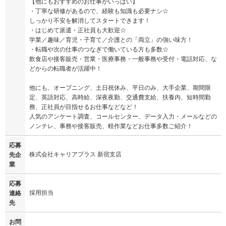
【他にもおすすめのお仕事がいっぱい】
・丁寧な研修があるので、経験も知識も必要ナシ☆
しっかり不安を解消してスタートできます！
・はじめて派遣・正社員も大歓迎☆
学業／趣味／育児・子育て／介護との「両立」の強い味方！
・転職や次の仕事のつなぎで働いている方も多数☆
飲食店や接客販売・営業・医療事務・一般事務や受付・電話対応、な
どからの転職者が活躍中！
他にも、オープニング、土日祝休み、平日のみ、大手企業、期間限
定、英語対応、高時給、深夜夜勤、交通費支給、扶養内、短時間勤
務、正社員が目指せるお仕事などなど！
人気のアンケート調査、コールセンター、データ入力・メールなどの
ノンテレ、事務や接客販売、軽作業などお仕事多数ご紹介！
応募
株式会社キャリアプラス 新宿支店
先企
業
応募
採用担当
連絡
先
お問