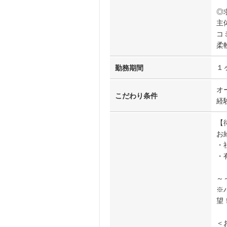
◎
主
コ
柔
１
勤務期間
オ
こだわり条件
経
【
お
・
・
～
※
望
＜