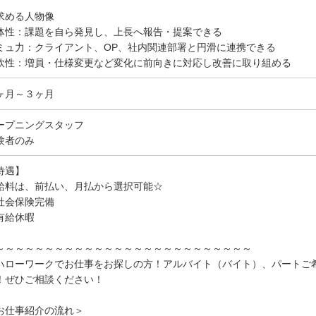
求める人物像
体性：課題を自ら発見し、上長へ報告・提案できる
ミュ力：クライアント、OP、社内関連部署と円滑に連携できる
軟性：増員・仕様変更など変化に前向きに対応し改善に取り組める
ヶ月～３ヶ月
ープニングスタッフ
験者のみ
待遇】
給料は、前払い、月払から選択可能☆
社会保険完備
有給休暇
～～～～～～～～～～～～～～～～～～～～～～～～～～
ハローワークでお仕事をお探しの方！アルバイト（バイト）、パートご
！ぜひご相談ください！
お仕事紹介の流れ＞