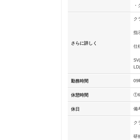
・
ク
指
さらに詳しく
仕
S
L
09
勤務時間
①
休憩時間
備
休日
ク
研