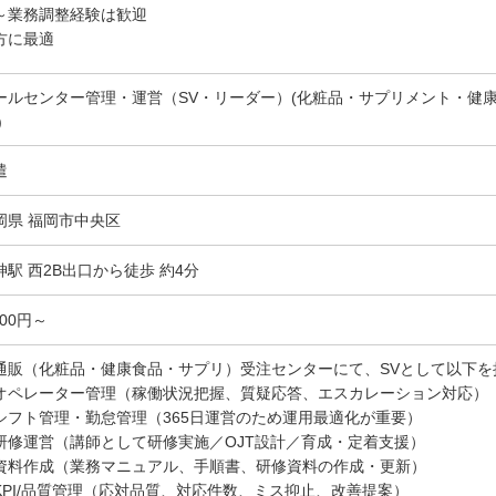
～業務調整経験は歓迎
方に最適
ールセンター管理・運営（SV・リーダー）(化粧品・サプリメント・健
)
遣
岡県 福岡市中央区
神駅 西2B出口から徒歩 約4分
700円～
通販（化粧品・健康食品・サプリ）受注センターにて、SVとして以下を
オペレーター管理（稼働状況把握、質疑応答、エスカレーション対応）
シフト管理・勤怠管理（365日運営のため運用最適化が重要）
研修運営（講師として研修実施／OJT設計／育成・定着支援）
資料作成（業務マニュアル、手順書、研修資料の作成・更新）
KPI/品質管理（応対品質、対応件数、ミス抑止、改善提案）