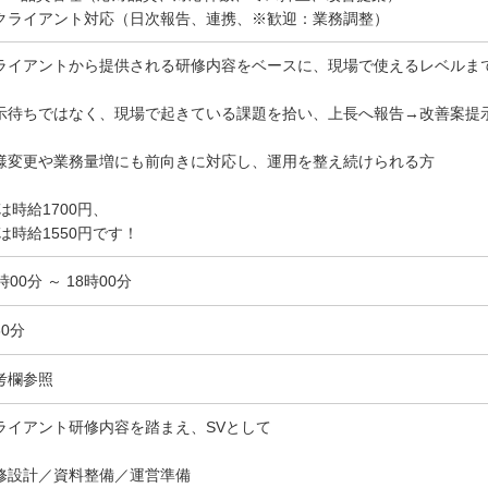
クライアント対応（日次報告、連携、※歓迎：業務調整）
ライアントから提供される研修内容をベースに、現場で使えるレベルま
示待ちではなく、現場で起きている課題を拾い、上長へ報告→改善案提
様変更や業務量増にも前向きに対応し、運用を整え続けられる方
Vは時給1700円、
Dは時給1550円です！
時00分 ～ 18時00分
60分
考欄参照
ライアント研修内容を踏まえ、SVとして
修設計／資料整備／運営準備