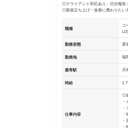
◎クライアント対応あり：日次報告
◎新規立ち上げ・改善に携わりたい
コ
職種
LD
派
勤務形態
福
勤務地
天
最寄駅
1,
時給
◎
・
・
・
仕事内容
・
・