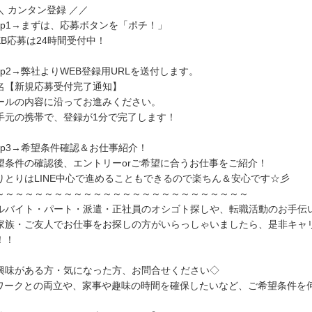
＼ カンタン登録 ／／
tep1→まずは、応募ボタンを「ポチ！」
EB応募は24時間受付中！
tep2→弊社よりWEB登録用URLを送付します。
名【新規応募受付完了通知】
ールの内容に沿ってお進みください。
手元の携帯で、登録が1分で完了します！
tep3→希望条件確認＆お仕事紹介！
望条件の確認後、エントリーorご希望に合うお仕事をご紹介！
りとりはLINE中心で進めることもできるので楽ちん＆安心です☆彡
～～～～～～～～～～～～～～～～～～～～～～～～～～
ルバイト・パート・派遣・正社員のオシゴト探しや、転職活動のお手伝
家族・ご友人でお仕事をお探しの方がいらっしゃいましたら、是非キャ
！！
興味がある方・気になった方、お問合せください◇
ワークとの両立や、家事や趣味の時間を確保したいなど、ご希望条件を