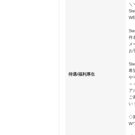
＼
S
W
S
件
メ
お
S
希
待遇/福利厚生
や
～
ア
ご
い
◇
W