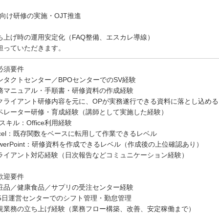
P向け研修の実施・OJT推進
ち上げ時の運用安定化（FAQ整備、エスカレ導線）
担っていただきます。
必須要件
ンタクトセンター／BPOセンターでのSV経験
務マニュアル・手順書・研修資料の作成経験
 クライアント研修内容を元に、OPが実務遂行できる資料に落とし込め
ペレーター研修・育成経験（講師として実施した経験）
スキル：Office利用経験
xcel：既存関数をベースに転用して作業できるレベル
owerPoint：研修資料を作成できるレベル（作成後の上位確認あり）
ライアント対応経験（日次報告などコミュニケーション経験）
歓迎要件
粧品／健康食品／サプリの受注センター経験
65日運営センターでのシフト管理・勤怠管理
規業務の立ち上げ経験（業務フロー構築、改善、安定稼働まで）