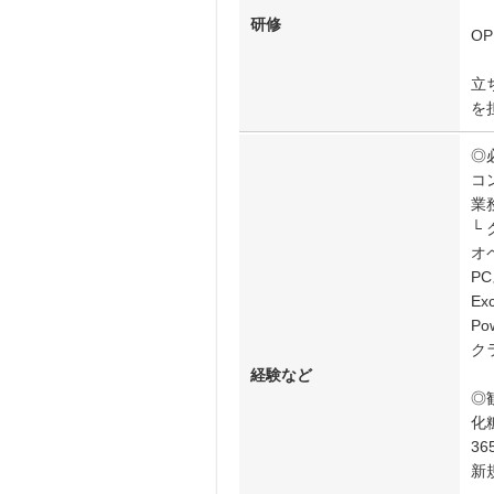
研修
O
立
を
◎
コ
業
└
オ
PC
E
P
ク
経験など
◎
化
3
新