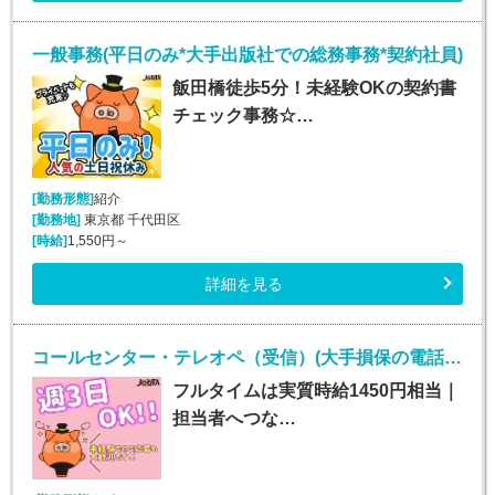
一般事務(平日のみ*大手出版社での総務事務*契約社員)
飯田橋徒歩5分！未経験OKの契約書
チェック事務☆…
[勤務形態]
紹介
[勤務地]
東京都 千代田区
[時給]
1,550円～
詳細を見る
コールセンター・テレオペ（受信）(大手損保の電話取次ぎ｜土日祝休み*契約社員)
フルタイムは実質時給1450円相当｜
担当者へつな…