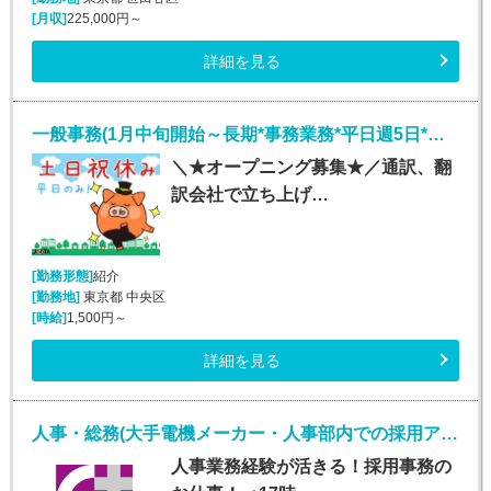
[月収]
225,000円～
詳細を見る
一般事務(1月中旬開始～長期*事務業務*平日週5日*銀座)
＼★オープニング募集★／通訳、翻
訳会社で立ち上げ…
[勤務形態]
紹介
[勤務地]
東京都 中央区
[時給]
1,500円～
詳細を見る
人事・総務(大手電機メーカー・人事部内での採用アシスタント業務)
人事業務経験が活きる！採用事務の