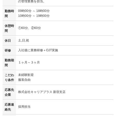
の管理業務を担当。
09時00分 ～ 18時00分
勤務時
10時00分 ～ 19時00分
間
休憩時
①60分、②60分
間
土,日,祝
休日
入社後に業務研修＋OJT実施
研修
勤務期
１ヶ月～３ヶ月
間
未経験歓迎
こだわ
服装自由
り条件
応募先
株式会社キャリアプラス 新宿支店
企業
応募連
採用担当
絡先