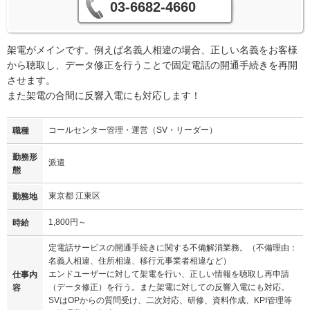
03-6682-4660
架電がメインです。例えば名義人相違の場合、正しい名義をお客様
から聴取し、データ修正を行うことで固定電話の開通手続きを再開
させます。
また架電の合間に反響入電にも対応します！
コールセンター管理・運営（SV・リーダー）
職種
勤務形
派遣
態
東京都 江東区
勤務地
1,800円～
時給
定電話サービスの開通手続きに関する不備解消業務。（不備理由：
名義人相違、住所相違、移行元事業者相違など）
エンドユーザーに対して架電を行い、正しい情報を聴取し再申請
仕事内
（データ修正）を行う。また架電に対しての反響入電にも対応。
容
SVはOPからの質問受け、二次対応、研修、資料作成、KPI管理等