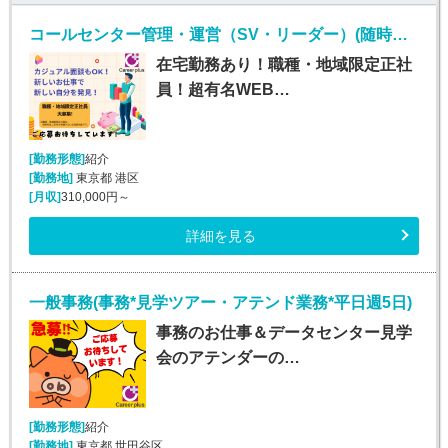
コールセンター管理・運営（SV・リーダー）(随時～長期*限定正社員*インサイドセールストレーナー)
在宅勤務あり！職種・地域限定正社
員！超有名WEB…
[勤務形態]
紹介
[勤務地]
東京都 港区
[月収]
310,000円～
詳細を見る
一般事務(事務*見学ツアー・アテンド業務*平日週5日)
事務のお仕事＆データセンター見学
会のアテンダーの…
[勤務形態]
紹介
[勤務地]
東京都 世田谷区