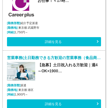
お仕事！＜17時…
[勤務形態]
紹介予定派遣
[勤務地]
東京都 武蔵野市
[時給]
1,750円～
詳細を見る
営業事務(土日勤務できる方歓迎の営業事務（食品商社）)
【急募】土日祝入れる方歓迎｜週4
～OK×1900…
[勤務形態]
派遣
[勤務地]
東京都 港区
[時給]
1,900円～
詳細を見る