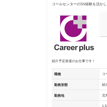
コールセンターのSV経験を活か
紹介予定派遣のお仕事です！
コ
職種
紹
勤務形態
北
勤務地
1,