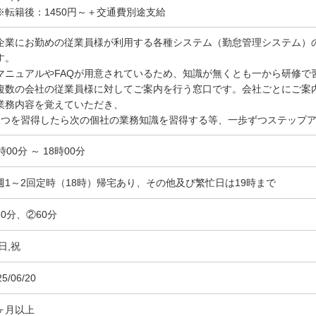
※転籍後：1450円～＋交通費別途支給
企業にお勤めの従業員様が利用する各種システム（勤怠管理システム）
す。
マニュアルやFAQが用意されているため、知識が無くとも一から研修で
複数の会社の従業員様に対してご案内を行う窓口です。会社ごとにご案
業務内容を覚えていただき、
つを習得したら次の個社の業務知識を習得する等、一歩ずつステップア
時00分 ～ 18時00分
週1～2回定時（18時）帰宅あり、その他及び繁忙日は19時まで
60分、②60分
日,祝
25/06/20
ヶ月以上