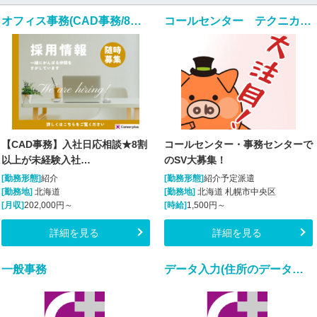
オフィス事務(CAD事務/8割以上が未経験入社/完全週休2日)
コールセンター テクニカルサポート 管理・運営（SV・リーダー）(様々な業務のSV業務)
【CAD事務】入社日応相談★8割
コールセンター・事務センターで
以上が未経験入社…
のSV大募集！
[勤務形態]
紹介
[勤務形態]
紹介予定派遣
[勤務地]
北海道
[勤務地]
北海道 札幌市中央区
[月収]
202,000円～
[時給]
1,500円～
詳細を見る
詳細を見る
一般事務
データ入力(住所のデータ入力・補正業務)