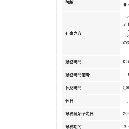
時給
◆
・
ま
・
仕事内容
・
の
1
09
勤務時間
※
勤務時間備考
①
休憩時間
土,
休日
20
勤務開始予定日
３
勤務期間