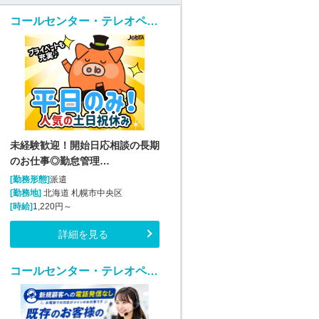
コールセンター・テレオペ（受信）(勤怠管理システムヘルプデスク)
未経験歓迎！開始日応相談の長期
のお仕事◎勤怠管理…
[勤務形態]
派遣
[勤務地]
北海道 札幌市中央区
[時給]
1,220円～
詳細を見る
コールセンター・テレオペ（受信）(7/7開始｜医薬品通販の注文・契約サポート｜週4日～)