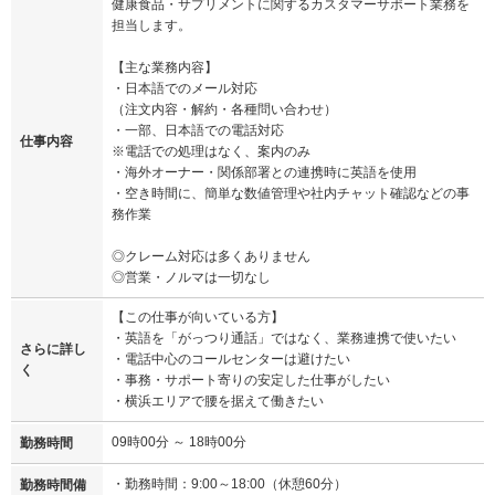
健康食品・サプリメントに関するカスタマーサポート業務を
担当します。
【主な業務内容】
・日本語でのメール対応
（注文内容・解約・各種問い合わせ）
・一部、日本語での電話対応
仕事内容
※電話での処理はなく、案内のみ
・海外オーナー・関係部署との連携時に英語を使用
・空き時間に、簡単な数値管理や社内チャット確認などの事
務作業
◎クレーム対応は多くありません
◎営業・ノルマは一切なし
【この仕事が向いている方】
・英語を「がっつり通話」ではなく、業務連携で使いたい
さらに詳し
・電話中心のコールセンターは避けたい
く
・事務・サポート寄りの安定した仕事がしたい
・横浜エリアで腰を据えて働きたい
09時00分 ～ 18時00分
勤務時間
・勤務時間：9:00～18:00（休憩60分）
勤務時間備