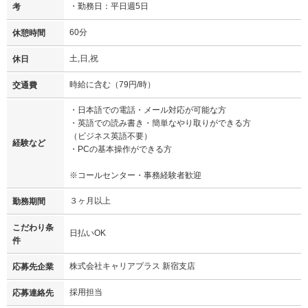
・勤務日：平日週5日
考
60分
休憩時間
土,日,祝
休日
時給に含む（79円/時）
交通費
・日本語での電話・メール対応が可能な方
・英語での読み書き・簡単なやり取りができる方
（ビジネス英語不要）
経験など
・PCの基本操作ができる方
※コールセンター・事務経験者歓迎
３ヶ月以上
勤務期間
こだわり条
日払いOK
件
株式会社キャリアプラス 新宿支店
応募先企業
採用担当
応募連絡先