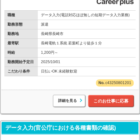
職種
データ入力(電話対応ほぼ無しの短期データ入力業務)
勤務形態
派遣
勤務地
長崎県長崎市
最寄駅
長崎電軌１系統 若葉町より徒歩１分
時給
1,200円～
勤務開始予定日
2025/10/01
こだわり条件
日払いOK 未経験歓迎
c43250801201
詳細を見る
このお仕事に応募
データ入力(官公庁における各種書類の確認)