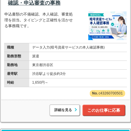
確認・申込審査の事務
申込書類の不備確認、本人確認、審査処
理を担当。タイピングと正確性を活かせ
る事務職です。
職種
データ入力(暗号資産サービスの本人確認事務)
勤務形態
派遣
勤務地
東京都渋谷区
最寄駅
渋谷駅より徒歩約3分
時給
1,650円～
c43260700501
詳細を見る
このお仕事に応募