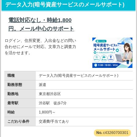
データ入力(暗号資産サービスのメールサポート)
電話対応なし・時給1,800
円。メール中心のサポート
ログイン、住所変更、入出金などの問い
合わせにメールで対応。文章力と調査力
を活かせます。
職種
データ入力(暗号資産サービスのメールサポート)
勤務形態
派遣
勤務地
東京都渋谷区
最寄駅
渋谷駅 徒歩7分
時給
1,800円～
こだわり条件
交通費/手当てあり
c43260700301