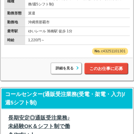
職種
務/週5シフト制)
勤務形態
派遣
勤務地
沖縄県那覇市
最寄駅
ゆいレール 旭橋駅 徒歩 1分
時給
1,220円～
c43251101301
詳細を見る
このお仕事に応募
コールセンター(通販受注業務(受電・架電・入力)/
週5シフト制)
長期安定◎通販受注業務♪
未経験OK＆シフト制で働