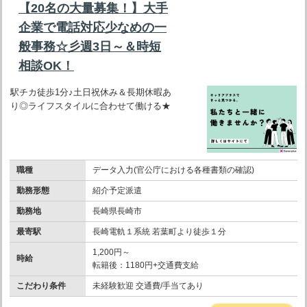
【20名の大量募集！】大手
企業で電話対応少なめの一
般事務☆彡週3日～＆時短
相談OK！
駅チカ徒歩1分♪土日祝休み＆長期休暇あ
り◎ライフスタイルに合わせて働ける★
職種
データ入力(官公庁における各種書類の確認)
勤務形態
紹介予定派遣
勤務地
長崎県長崎市
最寄駅
長崎電軌１系統 若葉町より徒歩１分
1,200円～
時給
転籍後：1180円+交通費支給
こだわり条件
未経験歓迎 交通費/手当てあり