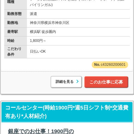
職種
バイリンガル)
勤務形態
派遣
勤務地
神奈川県横浜市神奈川区
最寄駅
横浜駅 徒歩圏内
時給
1,800円～
こだわり
日払いOK
条件
c43260200601
詳細を見る
このお仕事に応募
コールセンター(時給1900円*週5日シフト制*交通費
有あり*人材紹介)
銀座でのお仕事！1900円の