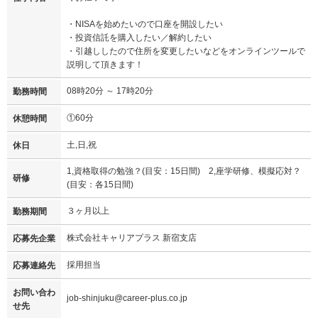
・NISAを始めたいので口座を開設したい
・投資信託を購入したい／解約したい
・引越ししたので住所を変更したいなどをオンラインツールで
説明して頂きます！
08時20分 ～ 17時20分
勤務時間
①60分
休憩時間
土,日,祝
休日
1,資格取得の勉強？(目安：15日間) 2,座学研修、模擬応対？
研修
(目安：各15日間)
３ヶ月以上
勤務期間
株式会社キャリアプラス 新宿支店
応募先企業
採用担当
応募連絡先
お問い合わ
job-shinjuku@career-plus.co.jp
せ先