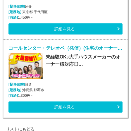
[勤務形態]
紹介
[勤務地]
東京都 千代田区
[時給]
1,450円～
詳細を見る
コールセンター・テレオペ（発信）(住宅のオーナー様対応/週4～5日/短期)
未経験OK♪大手ハウスメーカーのオ
ーナー様対応◎…
[勤務形態]
派遣
[勤務地]
沖縄県 那覇市
[時給]
1,300円～
詳細を見る
リストにもどる