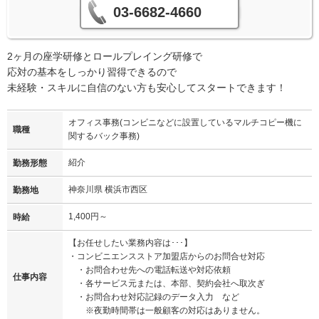
03-6682-4660
2ヶ月の座学研修とロールプレイング研修で
応対の基本をしっかり習得できるので
未経験・スキルに自信のない方も安心してスタートできます！
オフィス事務(コンビニなどに設置しているマルチコピー機に
職種
関するバック事務)
紹介
勤務形態
神奈川県 横浜市西区
勤務地
1,400円～
時給
【お任せしたい業務内容は･･･】
・コンビニエンスストア加盟店からのお問合せ対応
・お問合わせ先への電話転送や対応依頼
仕事内容
・各サービス元または、本部、契約会社へ取次ぎ
・お問合わせ対応記録のデータ入力 など
※夜勤時間帯は一般顧客の対応はありません。