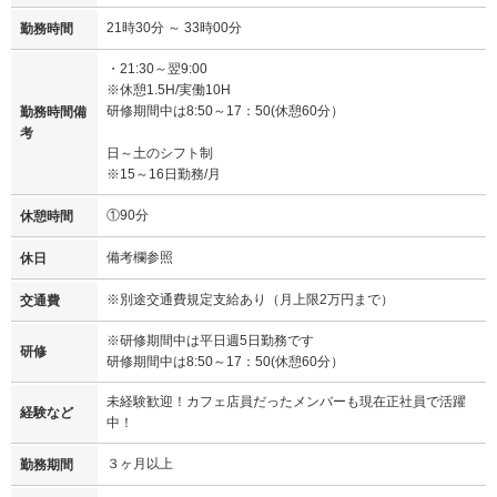
21時30分 ～ 33時00分
勤務時間
・21:30～翌9:00
※休憩1.5H/実働10H
研修期間中は8:50～17：50(休憩60分）
勤務時間備
考
日～土のシフト制
※15～16日勤務/月
①90分
休憩時間
備考欄参照
休日
※別途交通費規定支給あり（月上限2万円まで）
交通費
※研修期間中は平日週5日勤務です
研修
研修期間中は8:50～17：50(休憩60分）
未経験歓迎！カフェ店員だったメンバーも現在正社員で活躍
経験など
中！
３ヶ月以上
勤務期間