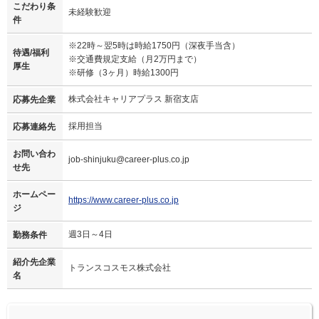
こだわり条
未経験歓迎
件
※22時～翌5時は時給1750円（深夜手当含）
待遇/福利
※交通費規定支給（月2万円まで）
厚生
※研修（3ヶ月）時給1300円
株式会社キャリアプラス 新宿支店
応募先企業
採用担当
応募連絡先
お問い合わ
job-shinjuku@career-plus.co.jp
せ先
ホームペー
https://www.career-plus.co.jp
ジ
週3日～4日
勤務条件
紹介先企業
トランスコスモス株式会社
名