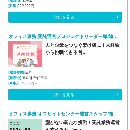
[勤務地]
北海道
[月収]
202,000円～
詳細を見る
オフィス事務(受託運営プロジェクトリーダー職/随時入社)
人と企業をつなぐ架け橋に！未経験
から挑戦できる営…
[勤務形態]
紹介
[勤務地]
東京都 千代田区
[月収]
264,000円～
詳細を見る
オフィス事務(オフサイトセンター運営スタッフ/随時入社/長期)
型がない新たな挑戦！受託業務運営
を支えるサポート…