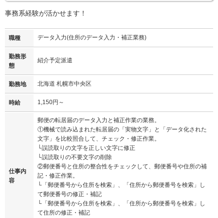
事務系経験が活かせます！
データ入力(住所のデータ入力・補正業務)
職種
勤務形
紹介予定派遣
態
北海道 札幌市中央区
勤務地
1,150円～
時給
郵便の転居届のデータ入力と補正作業の業務。
①機械で読み込まれた転居届の「実物文字」と「データ化された
文字」を比較照合して、チェック・修正作業。
└誤読取りの文字を正しい文字に修正
└誤読取りの不要文字の削除
②郵便番号と住所の整合性をチェックして、郵便番号や住所の補
仕事内
記・修正作業。
容
└「郵便番号から住所を検索」、「住所から郵便番号を検索」し
て郵便番号の修正・補記
└「郵便番号から住所を検索」、「住所から郵便番号を検索」し
て住所の修正・補記