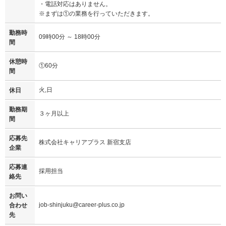
・電話対応はありません。
※まずは①の業務を行っていただきます。
勤務時
09時00分 ～ 18時00分
間
休憩時
①60分
間
火,日
休日
勤務期
３ヶ月以上
間
応募先
株式会社キャリアプラス 新宿支店
企業
応募連
採用担当
絡先
お問い
job-shinjuku@career-plus.co.jp
合わせ
先