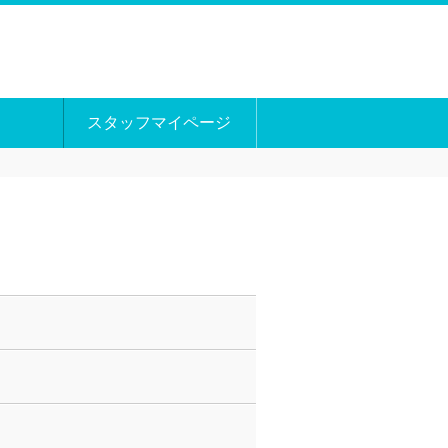
スタッフマイページ