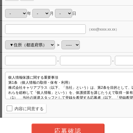
年
月
日
（xxx@xxxx.xx.xx）
＞
-
-
内容に同意する