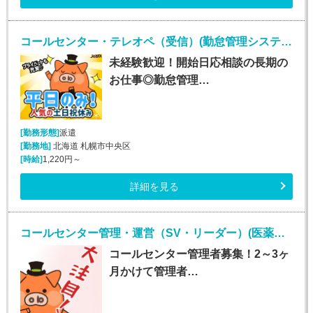
コールセンター・テレオペ（受信）(勤怠管理システムヘルプデスク)
未経験歓迎！開始日応相談の長期の
お仕事◎勤怠管理…
[勤務形態]
派遣
[勤務地]
北海道 札幌市中央区
[時給]
1,220円～
詳細を見る
コールセンター管理・運営（SV・リーダー）(医薬品通販受注業務)
コールセンター管理者募集！2～3ヶ
月かけて管理者…