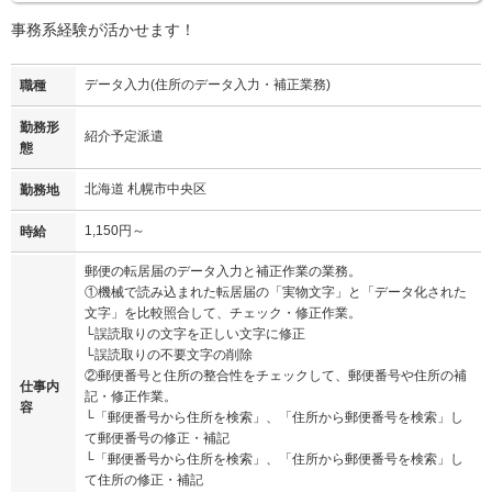
事務系経験が活かせます！
データ入力(住所のデータ入力・補正業務)
職種
勤務形
紹介予定派遣
態
北海道 札幌市中央区
勤務地
1,150円～
時給
郵便の転居届のデータ入力と補正作業の業務。
①機械で読み込まれた転居届の「実物文字」と「データ化された
文字」を比較照合して、チェック・修正作業。
└誤読取りの文字を正しい文字に修正
└誤読取りの不要文字の削除
②郵便番号と住所の整合性をチェックして、郵便番号や住所の補
仕事内
記・修正作業。
容
└「郵便番号から住所を検索」、「住所から郵便番号を検索」し
て郵便番号の修正・補記
└「郵便番号から住所を検索」、「住所から郵便番号を検索」し
て住所の修正・補記