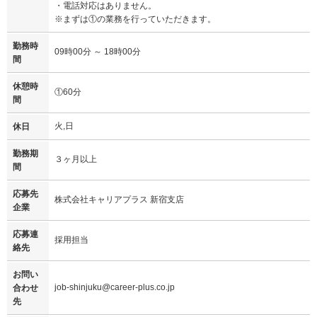
・電話対応はありません。
※まずは①の業務を行っていただきます。
勤務時
09時00分 ～ 18時00分
間
休憩時
①60分
間
火,日
休日
勤務期
３ヶ月以上
間
応募先
株式会社キャリアプラス 新宿支店
企業
応募連
採用担当
絡先
お問い
job-shinjuku@career-plus.co.jp
合わせ
先