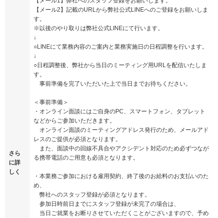
【メール1】弊社へのスタッフ登録をお願いします。
【メール2】記載のURLから弊社公式LINEへのご登録をお願いしま
す。
※以後のやり取りは弊社公式LINEにて行います。
↓
○LINEにて業務内容のご案内と業務実施日の日程調整を行います。
↓
○日程調整後、弊社から当日のミーティング用URLを配信いたしま
す。
事前準備を完了いただいた上で当日までお待ちください。
＜事前準備＞
・オンライン面談にはご自身のPC、スマートフォン、タブレット
などからご参加いただきます。
オンライン面談のミーティングアドレス発行のため、メールアド
レスのご提供が必須となります。
また、面談中の回線不具合やアクシデント対応のため必ずつなが
さら
る携帯電話のご用意も必須となります。
に詳
しく
・本業務ご参加における雇用契約、終了後のお給料のお支払いのた
め、
弊社へのスタッフ登録が必須となります。
参加日時前日までにスタッフ登録が未完了の場合は、
当日ご就業をお断りさせていただくことがございますので、予め