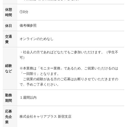
休憩
①0分
時間
備考欄参照
休日
交通
オンラインのためなし
費
・社会人の方であればどなたでもご参加いただけます。（学生不
可）
経験
※本業務は「モニター業務」であるため、ご就業いただけるのは
など
「一回限り」となります。
ご就業の経験がある方のご応募はお断りさせていただきますの
で、予めご了承ください。
勤務
１週間以内
期間
応募
株式会社キャリアプラス 新宿支店
先企
業