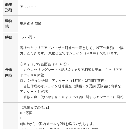
勤務
アルバイト
形態
勤務
東京都 新宿区
地
1,226円～
時給
当社のキャリアアドバイザー研修の一環として、以下の業務にご協
力いただきます。 業務は全てオンライン（ZOOM）で行います。
◎キャリア相談面談（20-40分）
カウンセリングシートの記入&キャリア相談を実施、キャリアア
仕事
ドバイスを体験
内容
◎ オンライン研修＋アンケート（1時間～1時間半前後）
当社作成のオンライン研修講座（動画）を受講 受講後に簡単な
アンケートを実施
研修内容・使いやすさ・キャリア相談に関するアンケートに回答
【就業までの流れ】
○ご応募
↓
○弊社からご案内メールを2通お送りいたします。