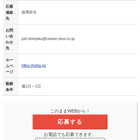
応募
採用担当
連絡
先
お問
い合
job-shinjuku@career-plus.co.jp
わせ
先
ホー
https://jobta.jp/
ムペ
ージ
勤務
週1日～1日
条件
このままWEBから！
応募する
お電話でも応募できます。