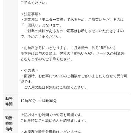
ご了承ください。
＜注意事項＞
・本業務は「モニター業務」であるため、ご就業いただけるのは
「一回限り」となります。
ご就業の経験がある方のご応募はお断りさせていただきますの
で、予めご了承ください。
・お給料は月払いとなります。（月末締め、翌月15日払い）
※本件は給与の金額上、弊社の「前払いMAX」サービスの対象外
となりますのでご了承ください。
＜その他＞
・面談時、お仕事についてのご相談がございましたら併せて受付可
能です。
ご入用の際はお気軽にご相談ください。
勤務
12時30分 ～ 14時30分
時間
上記以外のお時間での対応も可能です。
勤務
ご応募時にご相談に合わせ調整致します。
時間
備考
・本業務は時間外勤務はございません。