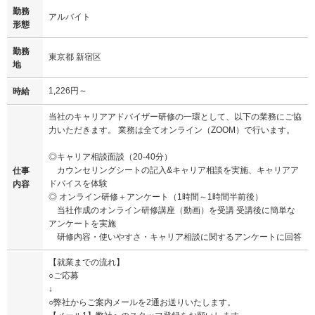
勤務
アルバイト
形態
勤務
東京都 新宿区
地
1,226円～
時給
当社のキャリアアドバイザー研修の一環として、以下の業務にご協
力いただきます。 業務は全てオンライン（ZOOM）で行います。
◎キャリア相談面談（20-40分）
カウンセリングシートの記入&キャリア相談を実施、キャリアア
仕事
ドバイスを体験
内容
◎ オンライン研修＋アンケート（1時間～1時間半前後）
当社作成のオンライン研修講座（動画）を受講 受講後に簡単な
アンケートを実施
研修内容・使いやすさ・キャリア相談に関するアンケートに回答
【就業までの流れ】
○ご応募
↓
○弊社からご案内メールを2通お送りいたします。