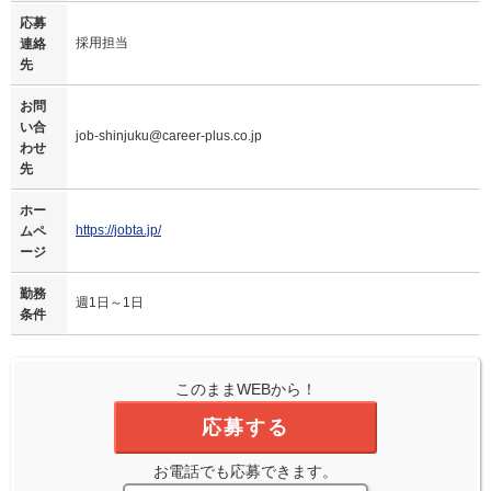
応募
採用担当
連絡
先
お問
い合
job-shinjuku@career-plus.co.jp
わせ
先
ホー
https://jobta.jp/
ムペ
ージ
勤務
週1日～1日
条件
このままWEBから！
応募する
お電話でも応募できます。