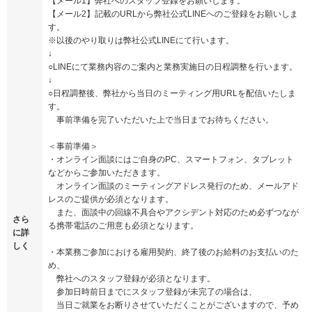
【メール1】弊社へのスタッフ登録をお願いします。
【メール2】記載のURLから弊社公式LINEへのご登録をお願いしま
す。
※以後のやり取りは弊社公式LINEにて行います。
↓
○LINEにて業務内容のご案内と業務実施日の日程調整を行います。
↓
○日程調整後、弊社から当日のミーティング用URLを配信いたしま
す。
事前準備を完了いただいた上で当日までお待ちください。
＜事前準備＞
・オンライン面談にはご自身のPC、スマートフォン、タブレット
などからご参加いただきます。
オンライン面談のミーティングアドレス発行のため、メールアド
レスのご提供が必須となります。
また、面談中の回線不具合やアクシデント対応のため必ずつなが
さら
る携帯電話のご用意も必須となります。
に詳
しく
・本業務ご参加における雇用契約、終了後のお給料のお支払いのた
め、
弊社へのスタッフ登録が必須となります。
参加日時前日までにスタッフ登録が未完了の場合は、
当日ご就業をお断りさせていただくことがございますので、予め