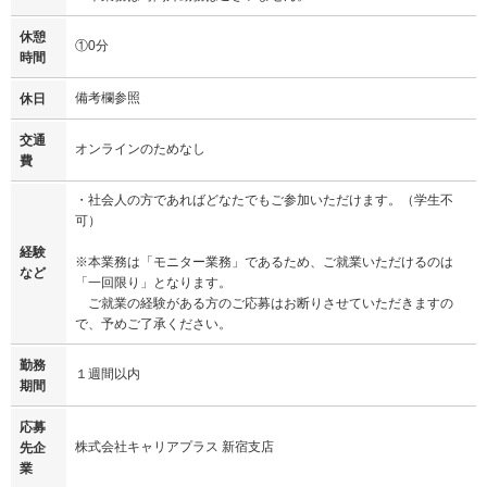
休憩
①0分
時間
備考欄参照
休日
交通
オンラインのためなし
費
・社会人の方であればどなたでもご参加いただけます。（学生不
可）
経験
※本業務は「モニター業務」であるため、ご就業いただけるのは
など
「一回限り」となります。
ご就業の経験がある方のご応募はお断りさせていただきますの
で、予めご了承ください。
勤務
１週間以内
期間
応募
株式会社キャリアプラス 新宿支店
先企
業