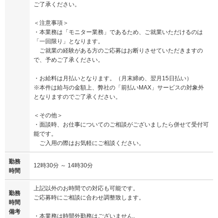
ご了承ください。
＜注意事項＞
・本業務は「モニター業務」であるため、ご就業いただけるのは
「一回限り」となります。
ご就業の経験がある方のご応募はお断りさせていただきますの
で、予めご了承ください。
・お給料は月払いとなります。（月末締め、翌月15日払い）
※本件は給与の金額上、弊社の「前払いMAX」サービスの対象外
となりますのでご了承ください。
＜その他＞
・面談時、お仕事についてのご相談がございましたら併せて受付可
能です。
ご入用の際はお気軽にご相談ください。
勤務
12時30分 ～ 14時30分
時間
上記以外のお時間での対応も可能です。
勤務
ご応募時にご相談に合わせ調整致します。
時間
備考
・本業務は時間外勤務はございません。