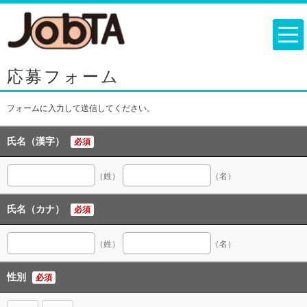
応募フォーム
フォームに入力して送信してください。
氏名（漢字）
必須
（姓）
（名）
氏名（カナ）
必須
（姓）
（名）
性別
必須