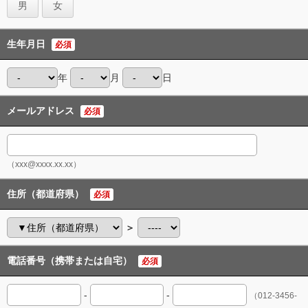
男
女
生年月日
必須
年
月
日
メールアドレス
必須
（xxx@xxxx.xx.xx）
住所（都道府県）
必須
＞
電話番号（携帯または自宅）
必須
-
-
（012-3456-