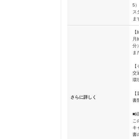
5
ス
ま
【
月
分
ま
【
交
環
【
さらに詳しく
書
■
こ
キ
書