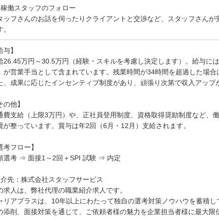
）稼働スタッフのフォロー
タッフさんのお話を伺ったりクライアントと交渉など、スタッフさんが
す。
給与】
給26.45万円～30.5万円（経験・スキルを考慮し決定します）。給与に
）が営業手当として含まれています。残業時間が34時間を超過した場合
た、成果に応じたインセンティブ制度があり、頑張り次第で収入アップ
その他】
通費支給（上限3万円）や、正社員登用制度、資格取得奨励制度など、
境が整っています。賞与は年2回（6月・12月）支給されます。
選考フロー】
類選考 ⇒ 面接1～2回＋SPI 試験 ⇒ 内定
紹介先：株式会社スタッフサービス
の求人は、弊社代理の職業紹介求人です。
ャリアプラスは、10年以上にわたって独自の選考対策ノウハウを蓄積し
の添削、面接対策を通じて、ご依頼者様の魅力を企業担当者様に最大限