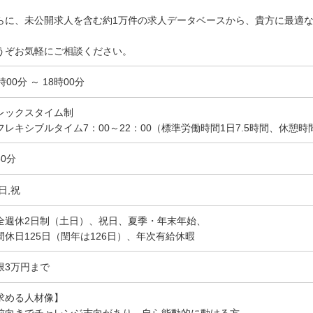
らに、未公開求人を含む約1万件の求人データベースから、貴方に最適
。
うぞお気軽にご相談ください。
時00分 ～ 18時00分
レックスタイム制
フレキシブルタイム7：00～22：00（標準労働時間1日7.5時間、休憩時
60分
日,祝
全週休2日制（土日）、祝日、夏季・年末年始、
間休日125日（閏年は126日）、年次有給休暇
限3万円まで
求める人材像】