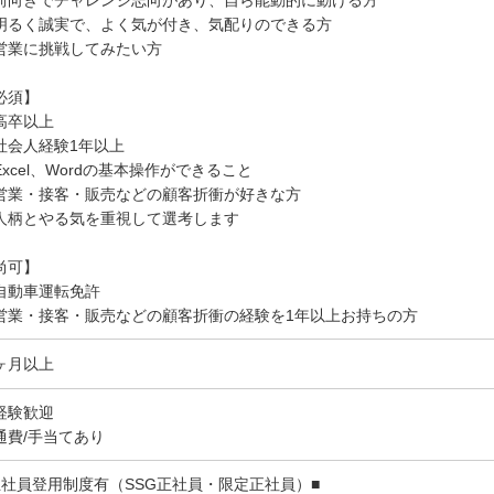
前向きでチャレンジ志向があり、自ら能動的に動ける方
明るく誠実で、よく気が付き、気配りのできる方
営業に挑戦してみたい方
必須】
高卒以上
社会人経験1年以上
Excel、Wordの基本操作ができること
営業・接客・販売などの顧客折衝が好きな方
人柄とやる気を重視して選考します
尚可】
自動車運転免許
営業・接客・販売などの顧客折衝の経験を1年以上お持ちの方
ヶ月以上
経験歓迎
通費/手当てあり
正社員登用制度有（SSG正社員・限定正社員）■