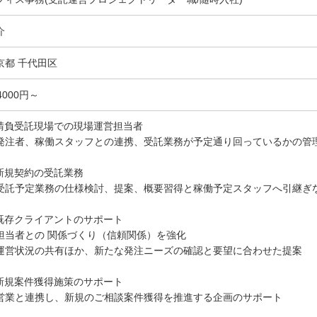
介
京都 千代田区
4000円～
)請負受託現場での現場運営担当者
発注者、稼働スタッフとの連携、受託業務が予定通り回っているかの管
)新規契約の受託業務
受託予定業務の仕様検討、提案、概要習得と稼働予定スタッフへ引継ぎ
)既存クライアントのサポート
担当者との 関係づくり（信頼関係）を強化
運営状況の共有ほか、新たな発注ニーズの確認と要望に合わせた提案
)新規案件獲得施策のサポート
営業と連携し、新規のご相談案件獲得を推進する企画のサポート