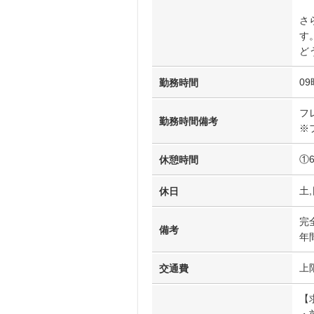
さ
す
ど
09
勤務時間
フ
勤務時間備考
※
①
休憩時間
土,
休日
完
備考
年
上
交通費
【