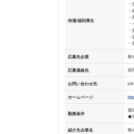
・
・
・
待遇/福利厚生
・
・
・
・
株
応募先企業
採
応募連絡先
job
お問い合わせ先
htt
ホームページ
週
勤務条件
◆
株
紹介先企業名