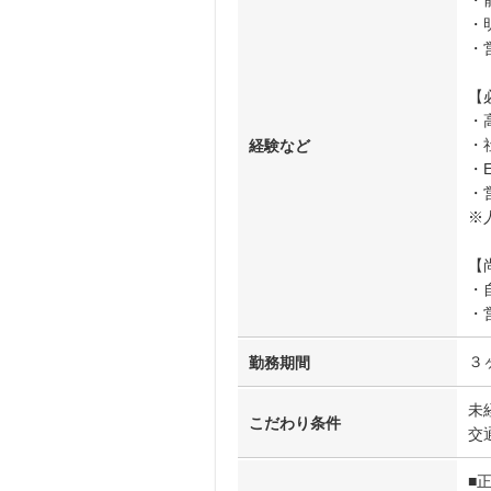
・
・
・
【
・
・
経験など
・
・
※
【
・
・
３
勤務期間
未
こだわり条件
交
■