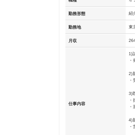
職種
紹
勤務形態
東
勤務地
26
月収
1
・
2
・
3
・
仕事内容
・
4
・