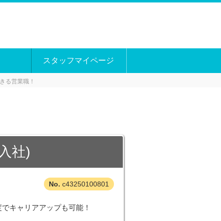
スタッフマイページ
きる営業職！
入社)
c43250100801
制度でキャリアアップも可能！