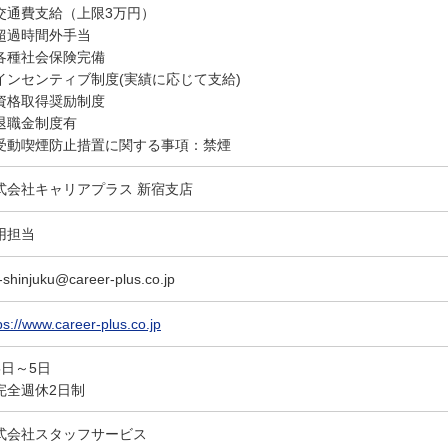
交通費支給（上限3万円）
超過時間外手当
各種社会保険完備
インセンティブ制度(実績に応じて支給)
資格取得奨励制度
退職金制度有
受動喫煙防止措置に関する事項：禁煙
式会社キャリアプラス 新宿支店
用担当
-shinjuku@career-plus.co.jp
ps://www.career-plus.co.jp
5日～5日
完全週休2日制
式会社スタッフサービス