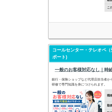
勤
こ
コールセンター・テレオペ（
ポート)
一般のお客様対応なし｜時給1
銀行・保険ショップなど代理店担当者か
研修で専門知識を身につけられます。
職
勤