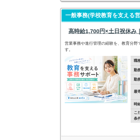
一般事務(学校教育を支える営
高時給1,700円×土日祝休
営業事務や進行管理の経験を、教育分野で
す。
職
勤
勤
最
時
こ
条