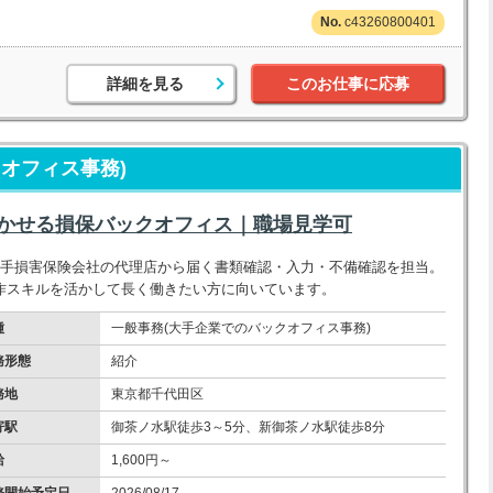
c43260800401
詳細を見る
このお仕事に応募
オフィス事務)
を活かせる損保バックオフィス｜職場見学可
大手損害保険会社の代理店から届く書類確認・入力・不備確認を担当。
操作スキルを活かして長く働きたい方に向いています。
種
一般事務(大手企業でのバックオフィス事務)
務形態
紹介
務地
東京都千代田区
寄駅
御茶ノ水駅徒歩3～5分、新御茶ノ水駅徒歩8分
給
1,600円～