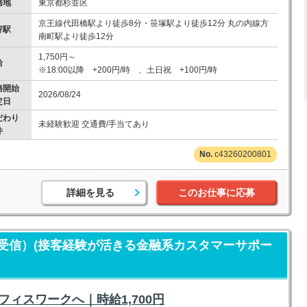
務地
東京都杉並区
京王線代田橋駅より徒歩8分・笹塚駅より徒歩12分 丸の内線方
寄駅
南町駅より徒歩12分
1,750円～
給
※18:00以降 +200円/時 、土日祝 +100円/時
務開始
2026/08/24
定日
だわり
未経験歓迎 交通費/手当てあり
件
c43260200801
詳細を見る
このお仕事に応募
受信）(接客経験が活きる金融系カスタマーサポー
ィスワークへ｜時給1,700円