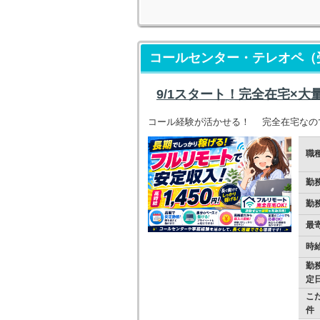
コールセンター・テレオペ（
9/1スタート！完全在宅×大
コール経験が活かせる！ 完全在宅なので
職
勤
勤
最
時
勤
定
こ
件