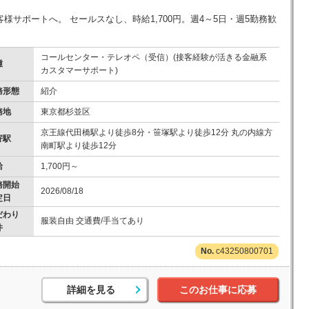
サポートへ。 セールスなし、時給1,700円。週4～5日・週5勤務歓
コールセンター・テレオペ（受信）(接客経験が活きる金融系
種
カスタマーサポート)
務形態
紹介
務地
東京都杉並区
京王線代田橋駅より徒歩8分・笹塚駅より徒歩12分 丸の内線方
寄駅
南町駅より徒歩12分
給
1,700円～
務開始
2026/08/18
定日
だわり
服装自由 交通費/手当てあり
件
c43250800701
詳細を見る
このお仕事に応募