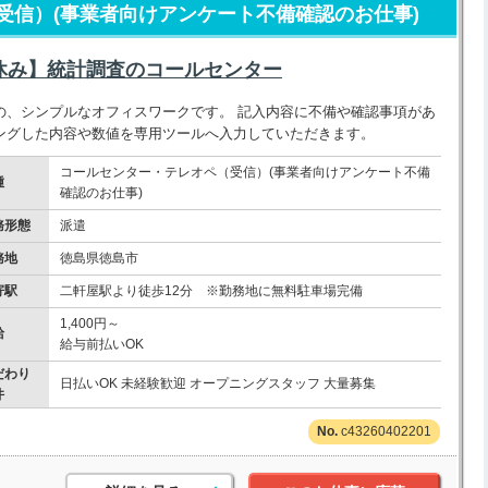
受信）(事業者向けアンケート不備確認のお仕事)
休み】統計調査のコールセンター
の、シンプルなオフィスワークです。 記入内容に不備や確認事項があ
ングした内容や数値を専用ツールへ入力していただきます。
コールセンター・テレオペ（受信）(事業者向けアンケート不備
種
確認のお仕事)
務形態
派遣
務地
徳島県徳島市
寄駅
二軒屋駅より徒歩12分 ※勤務地に無料駐車場完備
1,400円～
給
給与前払いOK
だわり
日払いOK 未経験歓迎 オープニングスタッフ 大量募集
件
c43260402201