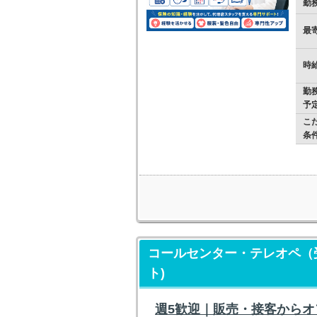
勤
最
時
勤
予
こ
条
コールセンター・テレオペ（
ト)
週5歓迎｜販売・接客からオフ