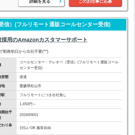
詳細を見る
このお仕事に応募
受信）(フルリモート通販コールセンター受信)
量採用のAmazonカスタマーサポート
勤務初日から出社不要(^^)
コールセンター・テレオペ（受信）(フルリモート通販コール
種
センター受信)
務形態
派遣
務地
愛媛県松山市
寄駅
フルリモートにつき出社無し
給
1,450円～
務開始予
2026/09/01
日
だわり条
日払いOK 服装自由