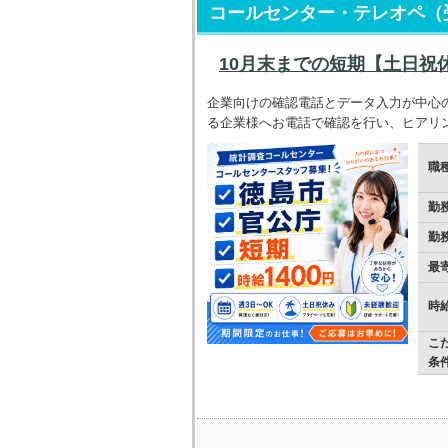
コールセンター・テレオペ（
10月末までの短期【土日祝
企業向けの確認電話とデータ入力が中心
る企業様へお電話で確認を行い、ヒアリ
職
勤
勤
最
時
こ
条