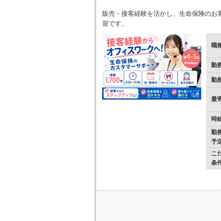
販売・接客経験を活かし、生命保険のお客様
迎です。
職
勤
勤
最
時
勤
予
こ
条