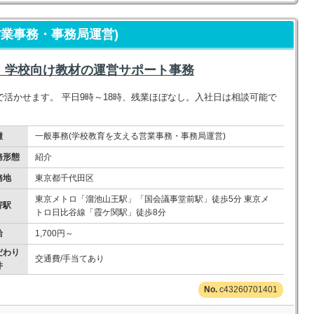
業事務・事務局運営)
み｜学校向け教材の運営サポート事務
活かせます。 平日9時～18時、残業ほぼなし。入社日は相談可能で
種
一般事務(学校教育を支える営業事務・事務局運営)
務形態
紹介
務地
東京都千代田区
東京メトロ「溜池山王駅」「国会議事堂前駅」徒歩5分 東京メ
寄駅
トロ日比谷線「霞ケ関駅」徒歩8分
給
1,700円～
だわり
交通費/手当てあり
件
c43260701401