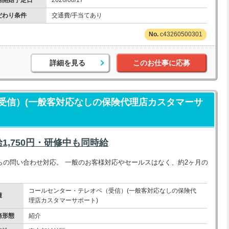
務開始予定日
2026/08/17
だわり条件
交通費/手当てあり
c43260500301
詳細を見る
このお仕事に応募
受信）(一般客対応なしの保険代理店カスタマーサ
,750円・研修中も同時給
らの問い合わせ対応。 一般のお客様対応やセールスはなく、約2ヶ月の
コールセンター・テレオペ（受信）(一般客対応なしの保険代
種
理店カスタマーサポート)
務形態
紹介