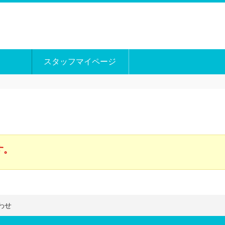
スタッフマイページ
す。
わせ