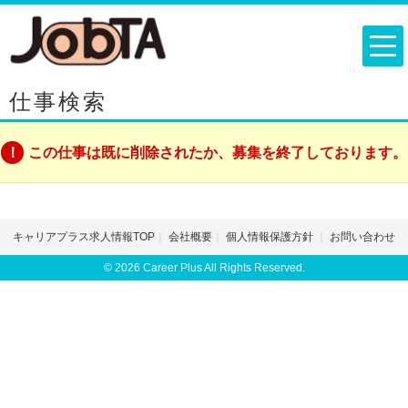
仕事検索
この仕事は既に削除されたか、募集を終了しております。
キャリアプラス求人情報TOP
会社概要
個人情報保護方針
お問い合わせ
© 2026 Career Plus All Rights Reserved.