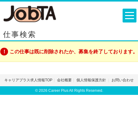
仕事検索
この仕事は既に削除されたか、募集を終了しております。
キャリアプラス求人情報TOP
会社概要
個人情報保護方針
お問い合わせ
© 2026 Career Plus All Rights Reserved.